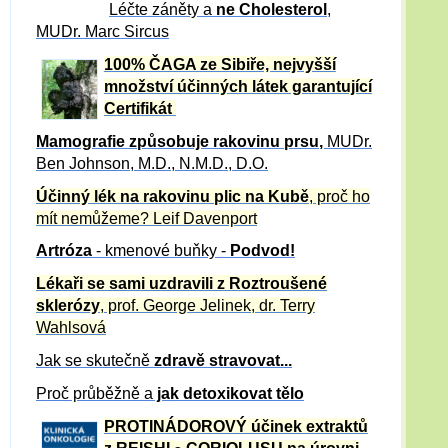
Léčte záněty a
ne Cholesterol
,
MUDr. Marc Sircus
100% ČAGA ze Sibiře, nejvyšší
množství účinných látek garantující
Certifikát
Mamografie způsobuje rakovinu prsu
,
MUDr.
Ben Johnson, M.D., N.M.D., D.O.
Účinný
lék na
rakovinu plic na Kubě
, proč ho
mít nemůžeme?
Leif Davenport
Artróza
- kmenové buňky -
Podvod!
Lékaři se sami uzdravili z Roztroušené
sklerózy
, prof. George Jelinek, dr. Terry
Wahlsová
Jak se skutečně
zdravě
stravovat...
Proč průběžně a
jak detoxikovat tělo
PROTINÁDOROVÝ účinek extraktů