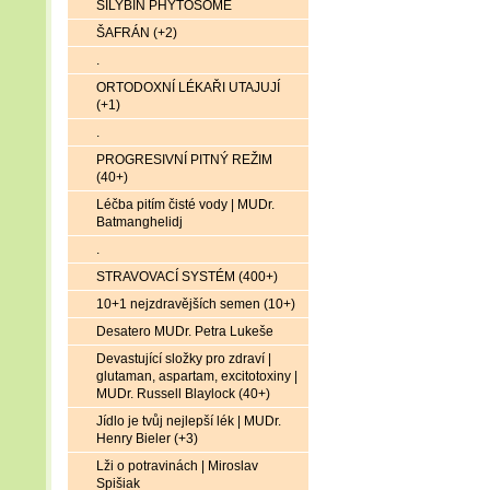
SILYBIN PHYTOSOME
ŠAFRÁN (+2)
.
ORTODOXNÍ LÉKAŘI UTAJUJÍ
(+1)
.
PROGRESIVNÍ PITNÝ REŽIM
(40+)
Léčba pitím čisté vody | MUDr.
Batmanghelidj
.
STRAVOVACÍ SYSTÉM (400+)
10+1 nejzdravějších semen (10+)
Desatero MUDr. Petra Lukeše
Devastující složky pro zdraví |
glutaman, aspartam, excitotoxiny |
MUDr. Russell Blaylock (40+)
Jídlo je tvůj nejlepší lék | MUDr.
Henry Bieler (+3)
Lži o potravinách | Miroslav
Spišiak