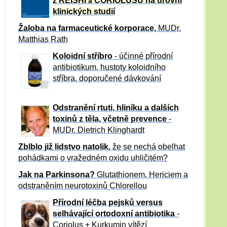
z REISHI
CORIOLUSU
na úrovni
a
klinických studií
Žaloba
na farmaceutické korporace,
MUDr.
Matthias Rath
Koloidní stříbro
- účinné přírodní
antibiotikum,
hustoty koloidního
stříbra, doporučené dávkování
Odstranění rtuti, hliníku a dalších
toxinů z těla, včetně p
revence
-
MUDr. Dietrich Klinghardt
Zblblo již lidstvo natolik,
že se nechá obelhat
pohádkami o vražedném oxidu uhličitém?
Jak na Parkinsona?
Glutathionem, Hericiem a
odstraněním neurotoxinů Chlorellou
Přírodní léčba pejsků versus
selhávající ortodoxní antibiotika
-
Coriolus + Kurkumin vítězí