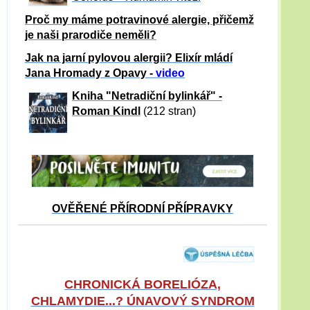
Proč my máme potravinové alergie, přičemž
je naši prarodiče neměli?
Jak na jarní pylovou alergii? Elixír mládí
Jana Hromady z Opavy -
video
Kniha "Netradiční bylinkář" -
Roman Kindl
(212 stran)
OVĚŘENÉ PŘÍRODNÍ PŘÍPRAVKY
CHRONICKÁ BORELIÓZA,
CHLAMYDIE...? ÚNAVOVÝ SYNDROM