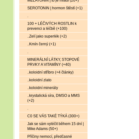
MELATONIN | to je mládí (20+)
SEROTONIN | hormon štěstí (+1)
.
100 + LÉČIVÝCH ROSTLIN k
prevenci a léčbě (+100)
..Zelí jako superlék (+2)
..Kmín černý (+1)
.
MINERÁLNÍ LÁTKY, STOPOVÉ
PRVKY A VITAMÍNY (+40)
..koloidní stříbro (+4 články)
..koloidní zlato
..koloidní minerály
..krystalická síra, DMSO a MMS
(+2)
.
C0 SE VÁS TAKÉ TÝKÁ (300+)
Jak se sám vyléčit během 15 dní |
Mike Adams (50+)
Příčiny nemocí, předčasné