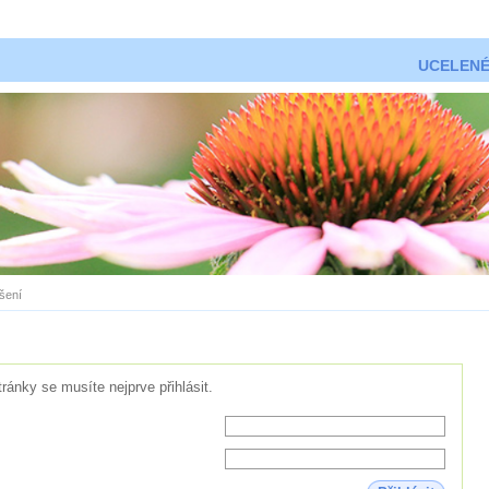
UCELENÉ
ášení
tránky se musíte nejprve přihlásit.