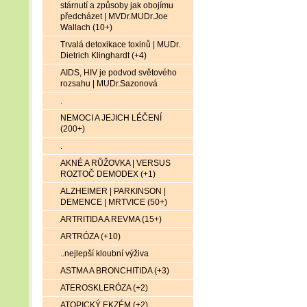
stárnutí a způsoby jak obojímu
předcházet | MVDr.MUDr.Joe
Wallach (10+)
Trvalá detoxikace toxinů | MUDr.
Dietrich Klinghardt (+4)
AIDS, HIV je podvod světového
rozsahu | MUDr.Sazonová
.
NEMOCI A JEJICH LÉČENÍ
(200+)
.
AKNÉ A RŮŽOVKA | VERSUS
ROZTOČ DEMODEX (+1)
ALZHEIMER | PARKINSON |
DEMENCE | MRTVICE (50+)
ARTRITIDA A REVMA (15+)
ARTRÓZA (+10)
..nejlepší kloubní výživa
ASTMA A BRONCHITIDA (+3)
ATEROSKLERÓZA (+2)
ATOPICKÝ EKZÉM (+2)