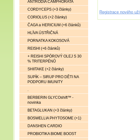
ANTRODIA CAMPHORATA
CORDYCEPS (+3 články)
Registrace nového uži
CORIOLUS (+2 články)
ČAGA a HERICIUM (+6 článků)
HLÍVA ÚSTŘIČNÁ
PORNATKA KOKOSOVÁ
REISHI (+6 článků)
+ REISHI SPÓROVÝ OLEJ S 30
% TRITERPÉNŮ
SHIITAKE (+2 články)
SUPÍK – SIRUP PRO DĚTI NA
PODPORU IMUNITY
.
BERBERIN GLYCOshift™ -
novinka
BETAGLUKAN (+3 články)
BOSWELLIA PHYTOSOME (+1)
DANSHEN CARDIO
PROBIOTIKA BIOME BOOST