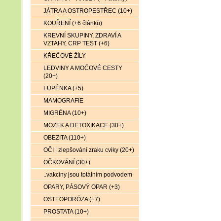
JÁTRA A OSTROPESTŘEC (10+)
KOUŘENÍ (+6 článků)
KREVNÍ SKUPINY, ZDRAVÍ A
VZTAHY, CRP TEST (+6)
KŘEČOVÉ ŽÍLY
LEDVINY A MOČOVÉ CESTY
(20+)
LUPÉNKA (+5)
MAMOGRAFIE
MIGRÉNA (10+)
MOZEK A DETOXIKACE (30+)
OBEZITA (110+)
OČI | zlepšování zraku cviky (20+)
OČKOVÁNÍ (30+)
..vakcíny jsou totálním podvodem
OPARY, PÁSOVÝ OPAR (+3)
OSTEOPORÓZA (+7)
PROSTATA (10+)