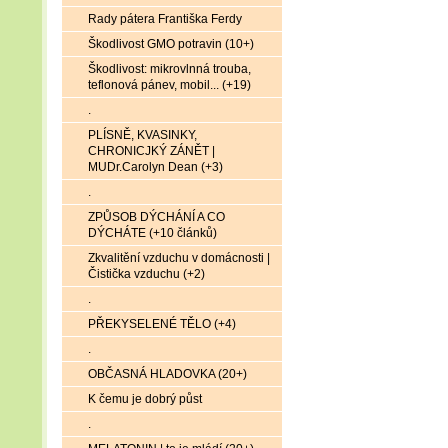
Rady pátera Františka Ferdy
Škodlivost GMO potravin (10+)
Škodlivost: mikrovlnná trouba,
teflonová pánev, mobil... (+19)
.
PLÍSNĚ, KVASINKY,
CHRONICJKÝ ZÁNĚT |
MUDr.Carolyn Dean (+3)
.
ZPŮSOB DÝCHÁNÍ A CO
DÝCHÁTE (+10 článků)
Zkvalitění vzduchu v domácnosti |
Čistička vzduchu (+2)
.
PŘEKYSELENÉ TĚLO (+4)
.
OBČASNÁ HLADOVKA (20+)
K čemu je dobrý půst
.