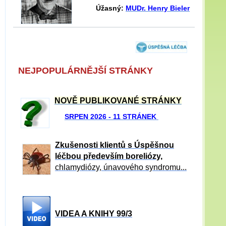
Úžasný:
MUDr. Henry Bieler
NEJPOPULÁRNĚJŠÍ STRÁNKY
NOVĚ PUBLIKOVANÉ STRÁNKY
SRPEN 2026 - 11 STRÁNEK
Zkušenosti klientů s Úspěšnou
léčbou především boreliózy,
chlamydiózy, únavového syndromu...
VIDEA A KNIHY 99/3