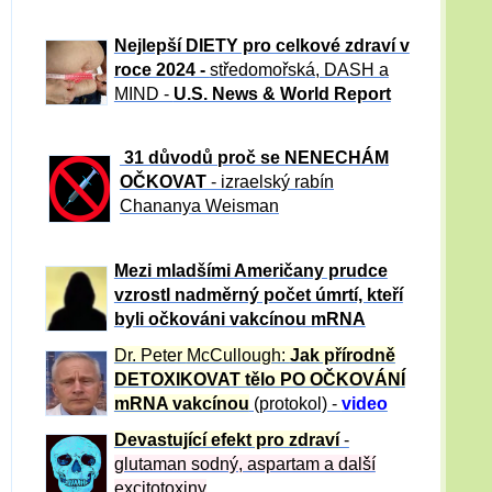
Nejlepší DIETY pro celkové zdraví v
roce 2024 -
středomořská, DASH a
MIND -
U.S. News & World Report
31 důvod
ů proč se NENECHÁM
OČKOVAT
- izraelský rabín
Chananya Weisman
Mezi mladšími Američany prudce
vzrostl nadměrný počet úmrtí, kteří
byli očkováni vakcínou mRNA
Dr. Peter
McCullough:
Jak přírodně
DETOXIKOVAT tělo PO OČKOVÁNÍ
mRNA vakcínou
(protokol) -
video
Devastující efekt pro zdraví
-
glutaman sodný, aspartam a další
excitotoxiny