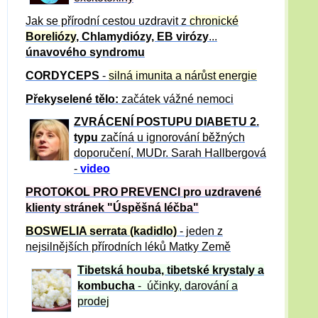
Jak se přírodní cestou uzdravit z
chronické
Boreliózy
, Chlamydiózy, EB virózy
...
únavového syndromu
CORDYCEPS
-
silná imunita a nárůst energie
Překyselené tělo:
začátek vážné nemoci
ZVRÁCE
NÍ POSTUPU DIABETU 2.
typu
začíná u ignorování běžných
doporučení, MUDr. Sarah Hallbergová
-
video
PROTOKOL PRO PREVENCI pro uzdravené
klienty
stránek "Úspěšná léčba"
BOSWELIA serrata (kadidlo)
- jeden z
nejsilnějších přírodních léků Matky Země
Tibetská houba, tibetské
krystaly
a
kombucha
- účinky, darování a
prodej