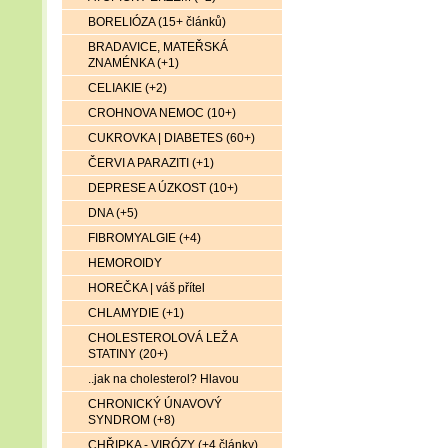
BORELIÓZA (15+ článků)
BRADAVICE, MATEŘSKÁ
ZNAMÉNKA (+1)
CELIAKIE (+2)
CROHNOVA NEMOC (10+)
CUKROVKA | DIABETES (60+)
ČERVI A PARAZITI (+1)
DEPRESE A ÚZKOST (10+)
DNA (+5)
FIBROMYALGIE (+4)
HEMOROIDY
HOREČKA | váš přítel
CHLAMYDIE (+1)
CHOLESTEROLOVÁ LEŽ A
STATINY (20+)
..jak na cholesterol? Hlavou
CHRONICKÝ ÚNAVOVÝ
SYNDROM (+8)
CHŘIPKA - VIRÓZY (+4 články)