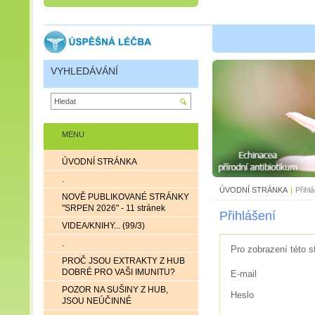
VYHLEDÁVÁNÍ
MENU
ÚVODNÍ STRÁNKA
.
ÚVODNÍ STRÁNKA
|
Přihl
NOVĚ PUBLIKOVANÉ STRÁNKY
"SRPEN 2026" - 11 stránek
Přihlášení
VIDEA/KNIHY... (99/3)
.
Pro zobrazení této s
PROČ JSOU EXTRAKTY Z HUB
DOBRÉ PRO VAŠI IMUNITU?
E-mail
POZOR NA SUŠINY Z HUB,
Heslo
JSOU NEÚČINNÉ