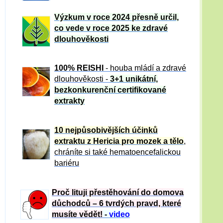
Výzkum v roce 2024 přesně určil,
co vede v roce 2025 ke zdravé
dlouhověkosti
100% REISHI
- houba mládí a zdravé
dlou
h
ověkosti -
3+1 unikátní,
bezkonkurenční certifikované
extrakty
10 nejpůsobivějších účinků
extraktu z Hericia pro mozek a tělo
,
chráníte si také hematoencefalickou
bariéru
Proč lituji přestěhování do domova
důchodců – 6 tvrdých pravd, které
musíte vědět!
-
video