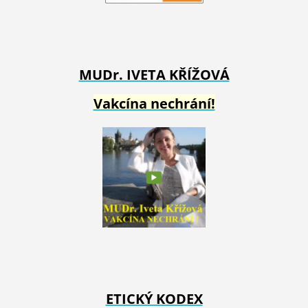
MUDr. IVETA
KŘÍŽOVÁ
Vakcína nechrání!
ETICKÝ KODEX