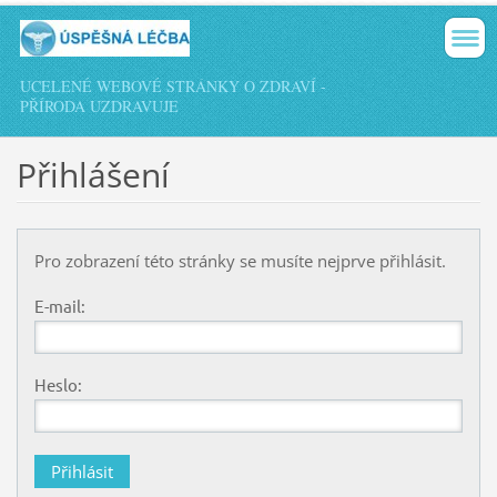
UCELENÉ WEBOVÉ STRÁNKY O ZDRAVÍ -
PŘÍRODA UZDRAVUJE
Přihlášení
Pro zobrazení této stránky se musíte nejprve přihlásit.
E-mail:
Heslo: