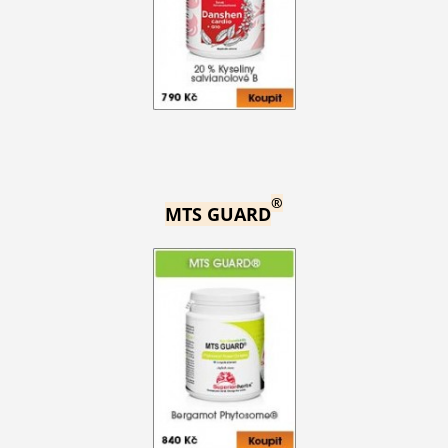
®
MTS GUARD