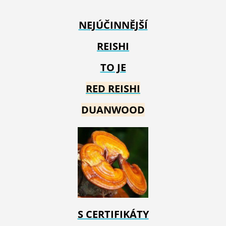
NEJÚČINNĚJŠÍ
REISHI
TO JE
RED REIS
HI
DUANWOOD
S CERTIFIKÁTY