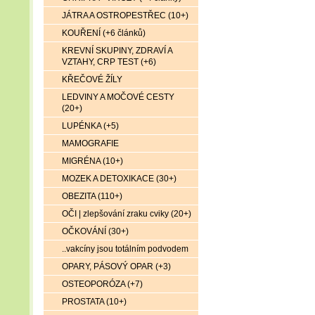
JÁTRA A OSTROPESTŘEC (10+)
KOUŘENÍ (+6 článků)
KREVNÍ SKUPINY, ZDRAVÍ A
VZTAHY, CRP TEST (+6)
KŘEČOVÉ ŽÍLY
LEDVINY A MOČOVÉ CESTY
(20+)
LUPÉNKA (+5)
MAMOGRAFIE
MIGRÉNA (10+)
MOZEK A DETOXIKACE (30+)
OBEZITA (110+)
OČI | zlepšování zraku cviky (20+)
OČKOVÁNÍ (30+)
..vakcíny jsou totálním podvodem
OPARY, PÁSOVÝ OPAR (+3)
OSTEOPORÓZA (+7)
PROSTATA (10+)