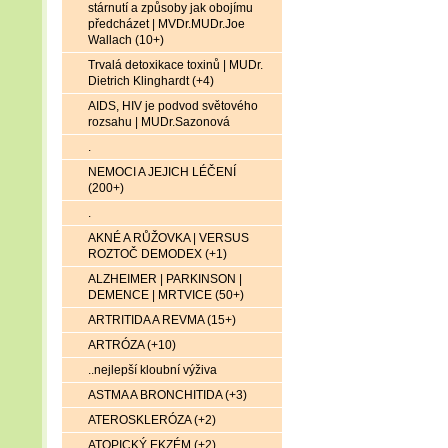
stárnutí a způsoby jak obojímu
předcházet | MVDr.MUDr.Joe
Wallach (10+)
Trvalá detoxikace toxinů | MUDr.
Dietrich Klinghardt (+4)
AIDS, HIV je podvod světového
rozsahu | MUDr.Sazonová
.
NEMOCI A JEJICH LÉČENÍ
(200+)
.
AKNÉ A RŮŽOVKA | VERSUS
ROZTOČ DEMODEX (+1)
ALZHEIMER | PARKINSON |
DEMENCE | MRTVICE (50+)
ARTRITIDA A REVMA (15+)
ARTRÓZA (+10)
..nejlepší kloubní výživa
ASTMA A BRONCHITIDA (+3)
ATEROSKLERÓZA (+2)
ATOPICKÝ EKZÉM (+2)