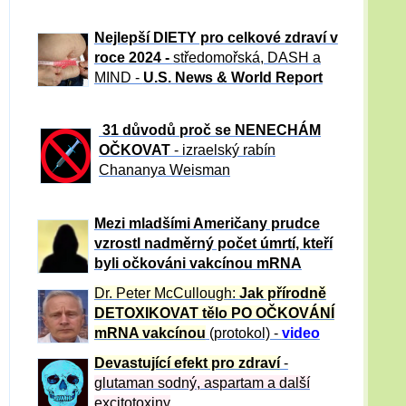
Nejlepší DIETY pro celkové zdraví v
roce 2024 -
středomořská, DASH a
MIND -
U.S. News & World Report
31 důvod
ů proč se NENECHÁM
OČKOVAT
- izraelský rabín
Chananya Weisman
Mezi mladšími Američany prudce
vzrostl nadměrný počet úmrtí, kteří
byli očkováni vakcínou mRNA
Dr. Peter
McCullough:
Jak přírodně
DETOXIKOVAT tělo PO OČKOVÁNÍ
mRNA vakcínou
(protokol) -
video
Devastující efekt pro zdraví
-
glutaman sodný, aspartam a další
excitotoxiny