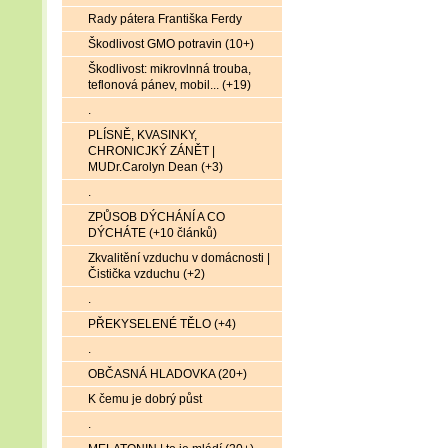
Rady pátera Františka Ferdy
Škodlivost GMO potravin (10+)
Škodlivost: mikrovlnná trouba,
teflonová pánev, mobil... (+19)
.
PLÍSNĚ, KVASINKY,
CHRONICJKÝ ZÁNĚT |
MUDr.Carolyn Dean (+3)
.
ZPŮSOB DÝCHÁNÍ A CO
DÝCHÁTE (+10 článků)
Zkvalitění vzduchu v domácnosti |
Čistička vzduchu (+2)
.
PŘEKYSELENÉ TĚLO (+4)
.
OBČASNÁ HLADOVKA (20+)
K čemu je dobrý půst
.