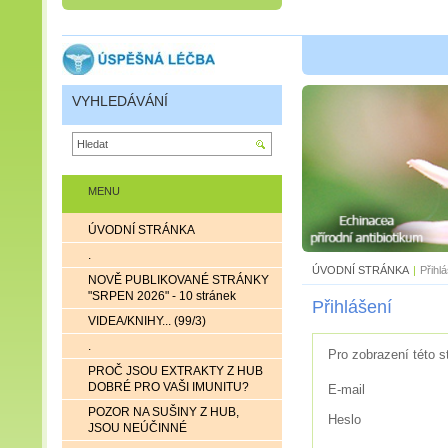
VYHLEDÁVÁNÍ
MENU
ÚVODNÍ STRÁNKA
.
ÚVODNÍ STRÁNKA
|
Přihl
NOVĚ PUBLIKOVANÉ STRÁNKY
"SRPEN 2026" - 10 stránek
Přihlášení
VIDEA/KNIHY... (99/3)
.
Pro zobrazení této s
PROČ JSOU EXTRAKTY Z HUB
DOBRÉ PRO VAŠI IMUNITU?
E-mail
POZOR NA SUŠINY Z HUB,
Heslo
JSOU NEÚČINNÉ