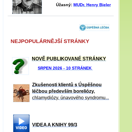
Úžasný:
MUDr. Henry Bieler
NEJPOPULÁRNĚJŠÍ STRÁNKY
NOVĚ PUBLIKOVANÉ STRÁNKY
SRPEN 2026 - 10 STRÁNEK
Zkušenosti klientů s Úspěšnou
léčbou především boreliózy,
chlamydiózy, únavového syndromu...
VIDEA A KNIHY 99/3