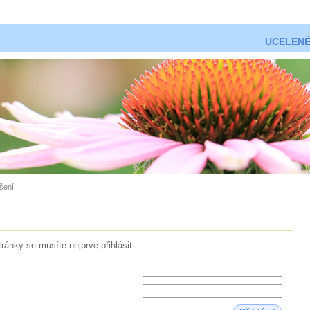
UCELENÉ
ášení
tránky se musíte nejprve přihlásit.