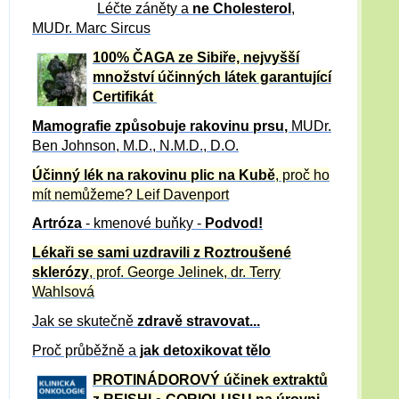
Léčte záněty a
ne Cholesterol
,
MUDr. Marc Sircus
100% ČAGA ze Sibiře, nejvyšší
množství účinných látek garantující
Certifikát
Mamografie způsobuje rakovinu prsu
,
MUDr.
Ben Johnson, M.D., N.M.D., D.O.
Účinný
lék na
rakovinu plic na Kubě
, proč ho
mít nemůžeme?
Leif Davenport
Artróza
- kmenové buňky -
Podvod!
Lékaři se sami uzdravili z Roztroušené
sklerózy
, prof. George Jelinek, dr. Terry
Wahlsová
Jak se skutečně
zdravě
stravovat...
Proč průběžně a
jak detoxikovat tělo
PROTINÁDOROVÝ účinek extraktů