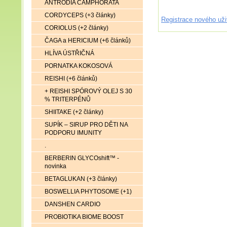
ANTRODIA CAMPHORATA
CORDYCEPS (+3 články)
Registrace nového uži
CORIOLUS (+2 články)
ČAGA a HERICIUM (+6 článků)
HLÍVA ÚSTŘIČNÁ
PORNATKA KOKOSOVÁ
REISHI (+6 článků)
+ REISHI SPÓROVÝ OLEJ S 30
% TRITERPÉNŮ
SHIITAKE (+2 články)
SUPÍK – SIRUP PRO DĚTI NA
PODPORU IMUNITY
.
BERBERIN GLYCOshift™ -
novinka
BETAGLUKAN (+3 články)
BOSWELLIA PHYTOSOME (+1)
DANSHEN CARDIO
PROBIOTIKA BIOME BOOST