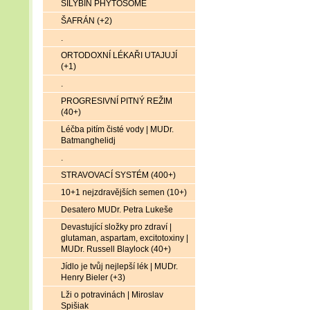
SILYBIN PHYTOSOME
ŠAFRÁN (+2)
.
ORTODOXNÍ LÉKAŘI UTAJUJÍ
(+1)
.
PROGRESIVNÍ PITNÝ REŽIM
(40+)
Léčba pitím čisté vody | MUDr.
Batmanghelidj
.
STRAVOVACÍ SYSTÉM (400+)
10+1 nejzdravějších semen (10+)
Desatero MUDr. Petra Lukeše
Devastující složky pro zdraví |
glutaman, aspartam, excitotoxiny |
MUDr. Russell Blaylock (40+)
Jídlo je tvůj nejlepší lék | MUDr.
Henry Bieler (+3)
Lži o potravinách | Miroslav
Spišiak