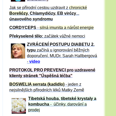
Jak se přírodní cestou uzdravit z
chronické
Boreliózy
, Chlamydiózy, EB virózy
...
únavového syndromu
CORDYCEPS
-
silná imunita a nárůst energie
Překyselené tělo:
začátek vážné nemoci
ZVRÁCE
NÍ POSTUPU DIABETU 2.
typu
začíná u ignorování běžných
doporučení, MUDr. Sarah Hallbergová
-
video
PROTOKOL PRO PREVENCI pro uzdravené
klienty
stránek "Úspěšná léčba"
BOSWELIA serrata (kadidlo)
- jeden z
nejsilnějších přírodních léků Matky Země
Tibetská houba, tibetské
krystaly
a
kombucha
- účinky, darování a
prodej