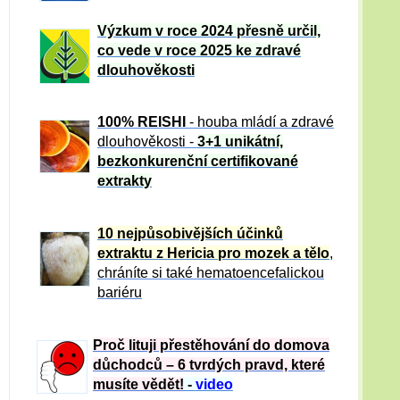
Výzkum v roce 2024 přesně určil,
co vede v roce 2025 ke zdravé
dlouhověkosti
100% REISHI
- houba mládí a zdravé
dlou
h
ověkosti -
3+1 unikátní,
bezkonkurenční certifikované
extrakty
10 nejpůsobivějších účinků
extraktu z Hericia pro mozek a tělo
,
chráníte si také hematoencefalickou
bariéru
Proč lituji přestěhování do domova
důchodců – 6 tvrdých pravd, které
musíte vědět!
-
video