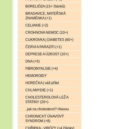
BORELIÓZA (15+ článků)
BRADAVICE, MATEŘSKÁ
ZNAMÉNKA (+1)
CELIAKIE (+2)
CROHNOVA NEMOC (10+)
CUKROVKA | DIABETES (60+)
ČERVI A PARAZITI (+1)
DEPRESE A ÚZKOST (10+)
DNA (+5)
FIBROMYALGIE (+4)
HEMOROIDY
HOREČKA | váš přítel
CHLAMYDIE (+1)
CHOLESTEROLOVÁ LEŽ A
STATINY (20+)
..jak na cholesterol? Hlavou
CHRONICKÝ ÚNAVOVÝ
SYNDROM (+8)
CHŘIPKA - VIRÓZY (+4 články)