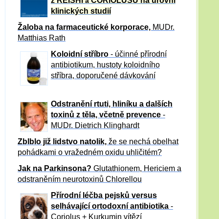
z REISHI
CORIOLUSU
na úrovni
a
klinických studií
Žaloba
na farmaceutické korporace,
MUDr.
Matthias Rath
Koloidní stříbro
- účinné přírodní
antibiotikum,
hustoty koloidního
stříbra, doporučené dávkování
Odstranění rtuti, hliníku a dalších
toxinů z těla, včetně p
revence
-
MUDr. Dietrich Klinghardt
Zblblo již lidstvo natolik,
že se nechá obelhat
pohádkami o vražedném oxidu uhličitém?
Jak na Parkinsona?
Glutathionem, Hericiem a
odstraněním neurotoxinů Chlorellou
Přírodní léčba pejsků versus
selhávající ortodoxní antibiotika
-
Coriolus + Kurkumin vítězí