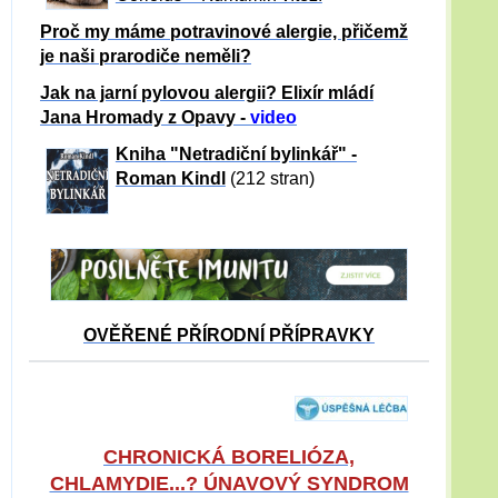
Proč my máme potravinové alergie, přičemž
je naši prarodiče neměli?
Jak na jarní pylovou alergii? Elixír mládí
Jana Hromady z Opavy -
video
Kniha "Netradiční bylinkář" -
Roman Kindl
(212 stran)
OVĚŘENÉ PŘÍRODNÍ PŘÍPRAVKY
CHRONICKÁ BORELIÓZA,
CHLAMYDIE...? ÚNAVOVÝ SYNDROM