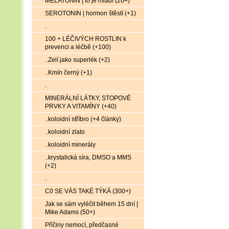
MELATONIN | to je mládí (20+)
SEROTONIN | hormon štěstí (+1)
.
100 + LÉČIVÝCH ROSTLIN k
prevenci a léčbě (+100)
..Zelí jako superlék (+2)
..Kmín černý (+1)
.
MINERÁLNÍ LÁTKY, STOPOVÉ
PRVKY A VITAMÍNY (+40)
..koloidní stříbro (+4 články)
..koloidní zlato
..koloidní minerály
..krystalická síra, DMSO a MMS
(+2)
.
C0 SE VÁS TAKÉ TÝKÁ (300+)
Jak se sám vyléčit během 15 dní |
Mike Adams (50+)
Příčiny nemocí, předčasné