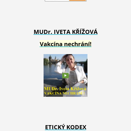
MUDr. IVETA
KŘÍŽOVÁ
Vakcína nechrání!
ETICKÝ KODEX