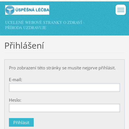
UCELENÉ WEBOVÉ STRÁNKY O ZDRAVÍ -
PŘÍRODA UZDRAVUJE
Přihlášení
Pro zobrazení této stránky se musíte nejprve přihlásit.
E-mail:
Heslo: