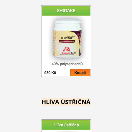
HLÍVA ÚSTŘIČNÁ