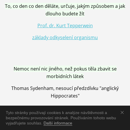
To, co den co den děláte, určuje, jakým způsobem a jak
dlouho budete žít
Prof. dr. Kurt Tepperwein
základy odkyselení organismu
Nemoc není nic jiného, než pokus těla zbavit se
morbidních látek
Thomas Sydenham, nesoucí předzdívku "anglický
Hippocrates"
Tyto stránky používají cookies k analýze návštěvnosti a
bezpečnému provozování stránek. Používáním tohoto webu
vyjadřujete souhlas.
Další informace
Nemoc je vyléčena jen pomocí Přírody, neutralizací a