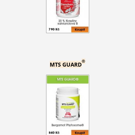
®
MTS GUARD