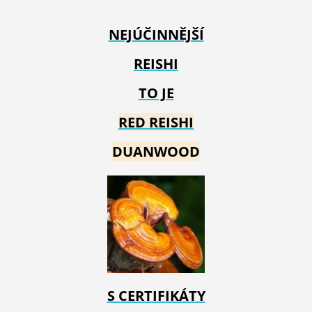
NEJÚČINNĚJŠÍ
REISHI
TO JE
RED REIS
HI
DUANWOOD
S CERTIFIKÁTY