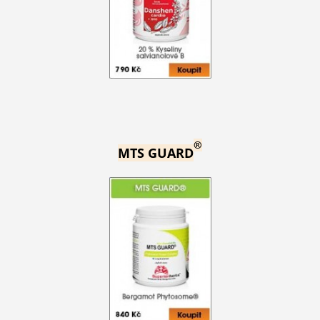
®
MTS GUARD