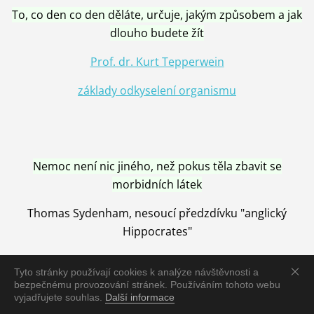
To, co den co den děláte, určuje, jakým způsobem a jak
dlouho budete žít
Prof. dr. Kurt Tepperwein
základy odkyselení organismu
Nemoc není nic jiného, než pokus těla zbavit se
morbidních látek
Thomas Sydenham, nesoucí předzdívku "anglický
Hippocrates"
Tyto stránky používají cookies k analýze návštěvnosti a
bezpečnému provozování stránek. Používáním tohoto webu
vyjadřujete souhlas.
Další informace
Nemoc je vyléčena jen pomocí Přírody, neutralizací a