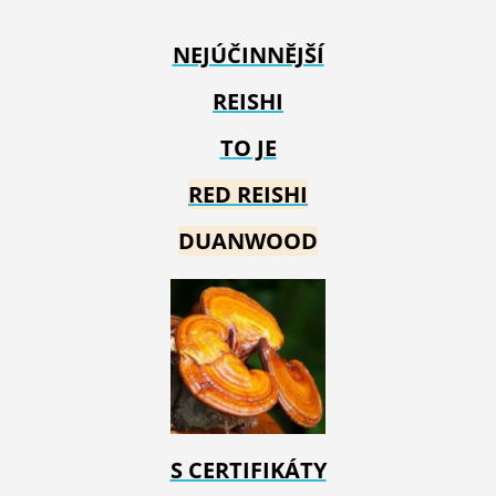
NEJÚČINNĚJŠÍ
REISHI
TO JE
RED REIS
HI
DUANWOOD
S CERTIFIKÁTY