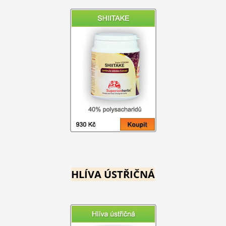
HLÍVA ÚSTŘIČNÁ