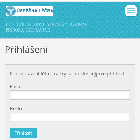
UCELENÉ WEBOVÉ STRÁNKY O ZDRAVÍ -
PŘÍRODA UZDRAVUJE
Přihlášení
Pro zobrazení této stránky se musíte nejprve přihlásit.
E-mail:
Heslo: