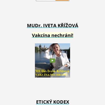
MUDr. IVETA
KŘÍŽOVÁ
Vakcína nechrání!
ETICKÝ KODEX