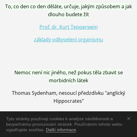
To, co den co den děláte, určuje, jakým způsobem a jak
dlouho budete žít
Prof. dr. Kurt Tepperwein
základy odkyselení organismu
Nemoc není nic jiného, než pokus těla zbavit se
morbidních látek
Thomas Sydenham, nesoucí předzdívku "anglický
Hippocrates"
Tyto stránky používají cookies k analýze návštěvnosti a
bezpečnému provozování stránek. Používáním tohoto webu
vyjadřujete souhlas.
Další informace
Nemoc je vyléčena jen pomocí Přírody, neutralizací a