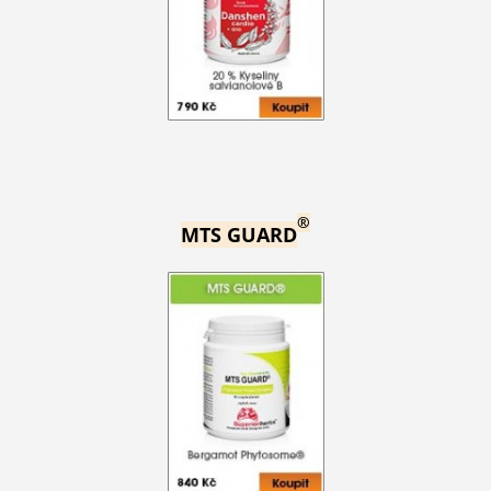
®
MTS GUARD