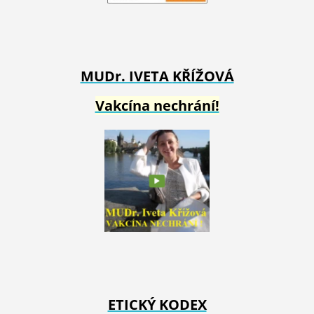
MUDr. IVETA
KŘÍŽOVÁ
Vakcína nechrání!
ETICKÝ KODEX