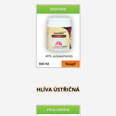
HLÍVA ÚSTŘIČNÁ