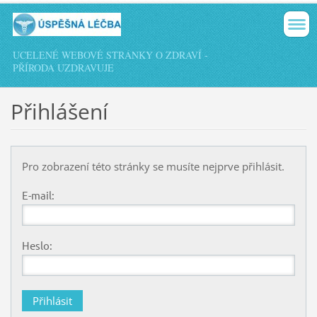
UCELENÉ WEBOVÉ STRÁNKY O ZDRAVÍ -
PŘÍRODA UZDRAVUJE
Přihlášení
Pro zobrazení této stránky se musíte nejprve přihlásit.
E-mail:
Heslo: