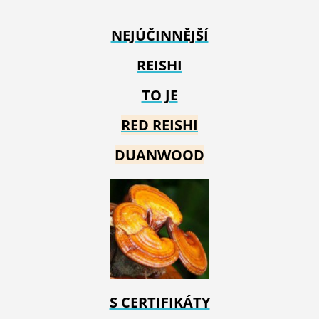
NEJÚČINNĚJŠÍ
REISHI
TO JE
RED REIS
HI
DUANWOOD
S CERTIFIKÁTY