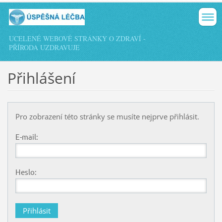
UCELENÉ WEBOVÉ STRÁNKY O ZDRAVÍ -
PŘÍRODA UZDRAVUJE
Přihlášení
Pro zobrazení této stránky se musíte nejprve přihlásit.
E-mail:
Heslo: