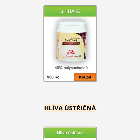
HLÍVA ÚSTŘIČNÁ