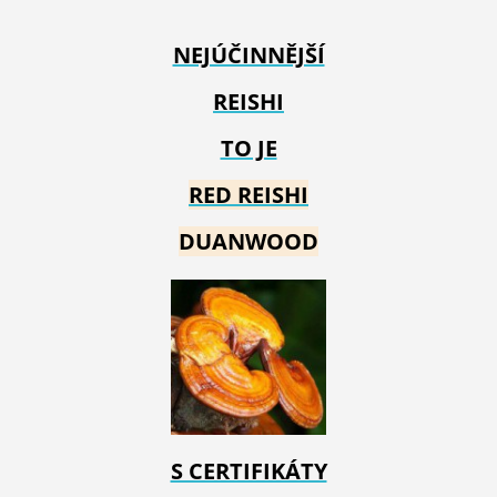
NEJÚČINNĚJŠÍ
REISHI
TO JE
RED REIS
HI
DUANWOOD
S CERTIFIKÁTY