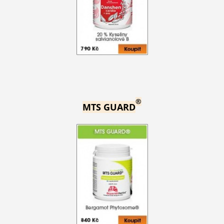
®
MTS GUARD