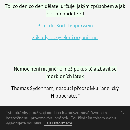
To, co den co den děláte, určuje, jakým způsobem a jak
dlouho budete žít
Prof. dr. Kurt Tepperwein
základy odkyselení organismu
Nemoc není nic jiného, než pokus těla zbavit se
morbidních látek
Thomas Sydenham, nesoucí předzdívku "anglický
Hippocrates"
Tyto stránky používají cookies k analýze návštěvnosti a
bezpečnému provozování stránek. Používáním tohoto webu
vyjadřujete souhlas.
Další informace
Nemoc je vyléčena jen pomocí Přírody, neutralizací a