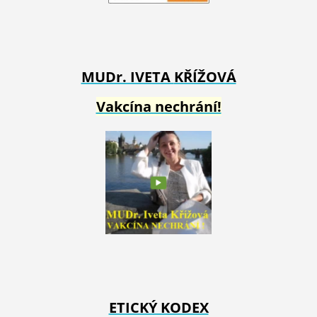
MUDr. IVETA
KŘÍŽOVÁ
Vakcína nechrání!
ETICKÝ KODEX