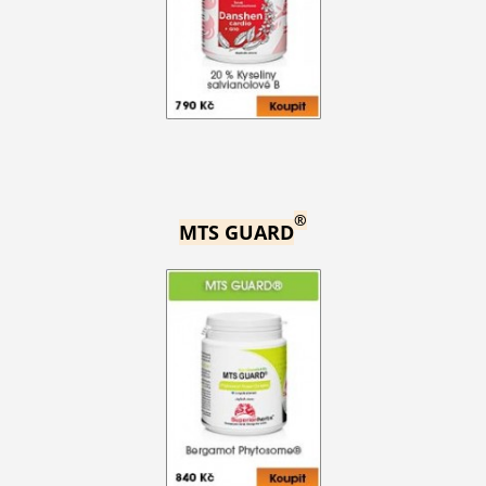
®
MTS GUARD