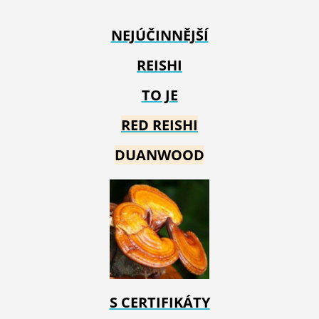
NEJÚČINNĚJŠÍ
REISHI
TO JE
RED REIS
HI
DUANWOOD
S CERTIFIKÁTY