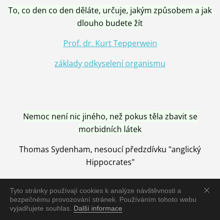
To, co den co den děláte, určuje, jakým způsobem a jak
dlouho budete žít
Prof. dr. Kurt Tepperwein
základy odkyselení organismu
Nemoc není nic jiného, než pokus těla zbavit se
morbidních látek
Thomas Sydenham, nesoucí předzdívku "anglický
Hippocrates"
Tyto stránky používají cookies k analýze návštěvnosti a
bezpečnému provozování stránek. Používáním tohoto webu
vyjadřujete souhlas.
Další informace
Nemoc je vyléčena jen pomocí Přírody, neutralizací a