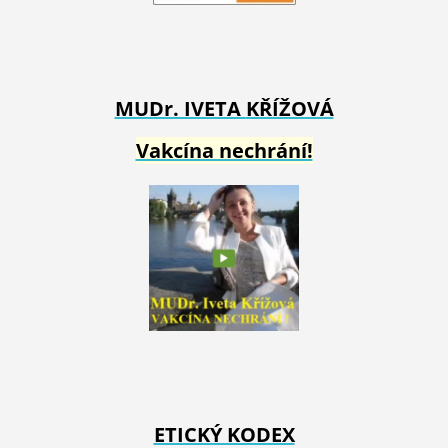
MUDr. IVETA
KŘÍŽOVÁ
Vakcína nechrání!
ETICKÝ KODEX