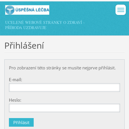
UCELENÉ WEBOVÉ STRÁNKY O ZDRAVÍ -
PŘÍRODA UZDRAVUJE
Přihlášení
Pro zobrazení této stránky se musíte nejprve přihlásit.
E-mail:
Heslo: