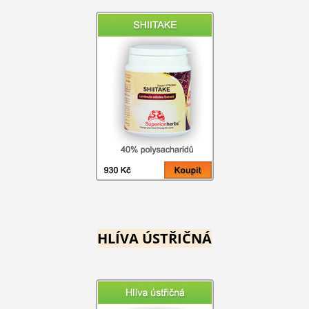
HLÍVA ÚSTŘIČNÁ