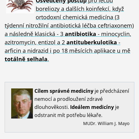
Osvědčený postup
pro léčbu
boreliozy a dalších koinfekcí, když
ortodoxní chemická medicína (3
týdenní nitrožilní antibiotická léčba ceftriaxonem)
a následně klasická - 3
antibiotika
- minocyclin,
azitromycin, entizol a 2
antituberkulotika
-
arficin a nidrazid i po 18 měsících aplikace u mě
totálně selhala
.
Cílem
správné
medicíny
je předcházení
nemocí a prodloužení zdravé
dlouhověkosti.
Ideálem
medicíny
je
odstranit mít potřebu lékaře.
MUDr. William J. Mayo