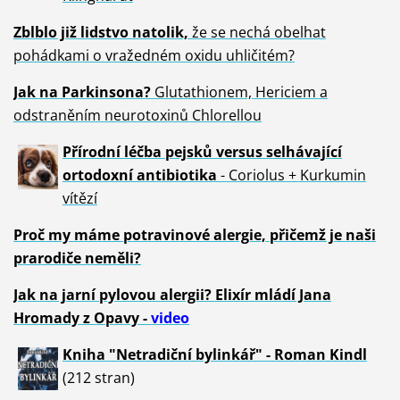
Zblblo již lidstvo natolik,
že se nechá obelhat
pohádkami o vražedném oxidu uhličitém?
Jak na Parkinsona?
Glutathionem, Hericiem a
odstraněním neurotoxinů Chlorellou
Přírodní léčba pejsků versus selhávající
ortodoxní antibiotika
- Coriolus + Kurkumin
vítězí
Proč my máme potravinové alergie, přičemž je naši
prarodiče neměli?
Jak na jarní pylovou alergii? Elixír mládí Jana
Hromady z Opavy -
video
Kniha "Netradiční bylinkář" - Roman Kindl
(212 stran)