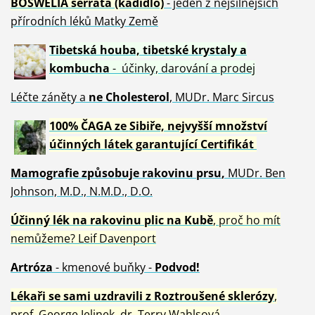
BOSWELIA serrata (kadidlo)
- jeden z nejsilnějších
přírodních léků Matky Země
Tibetská houba, tibetské
krystaly
a
kombucha
- účinky, darování a prodej
Léčte záněty a
ne Cholesterol
, MUDr. Marc Sircus
100% ČAGA ze Sibiře, nejvyšší množství
účinných látek garantující Certifikát
Mamografie způsobuje rakovinu prsu
,
MUDr. Ben
Johnson, M.D., N.M.D., D.O.
Účinný
lék na
rakovinu plic na Kubě
, proč ho mít
nemůžeme?
Leif Davenport
Artróza
- kmenové buňky -
Podvod!
Lékaři se sami uzdravili z Roztroušené sklerózy
,
prof. George Jelinek, dr. Terry Wahlsová