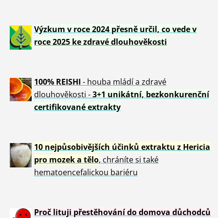
Výzkum v roce 2024 přesně určil, co vede v
roce 2025 ke zdravé dlouhověkosti
100% REISHI
- houba mládí a zdravé
dlou
h
ověkosti -
3+1 unikátní, bezkonkurenční
certifikované extrakty
10 nejpůsobivějších účinků extraktu z Hericia
pro mozek a tělo
, chráníte si také
hematoencefalickou bariéru
Proč lituji přestěhování do domova důchodců