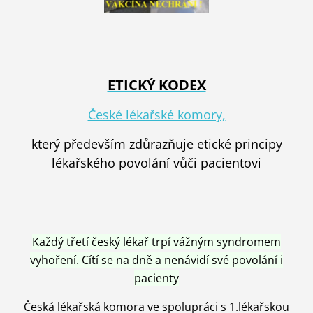
ETICKÝ KODEX
České lékařské komory,
který především zdůrazňuje etické principy
lékařského povolání vůči pacientovi
Každý třetí český lékař trpí vážným syndromem
vyhoření. Cítí se na dně a nenávidí své povolání i
pacienty
Česká lékařská komora ve spolupráci s 1.lékařskou