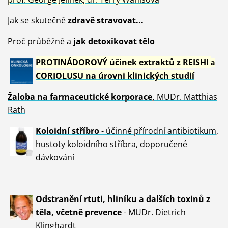
Jak se skutečně
zdravě
stravovat...
Proč průběžně a
jak detoxikovat tělo
PROTINÁDOROVÝ účinek extraktů z REISHI
a
CORIOLUSU
na úrovni klinických studií
Žaloba
na farmaceutické korporace,
MUDr. Matthias
Rath
Koloidní stříbro
- účinné přírodní antibiotikum,
hustoty koloidního stříbra, doporučené
dávkování
Odstranění rtuti, hliníku a dalších toxinů z
těla, včetně p
revence
- MUDr. Dietrich
Klinghardt