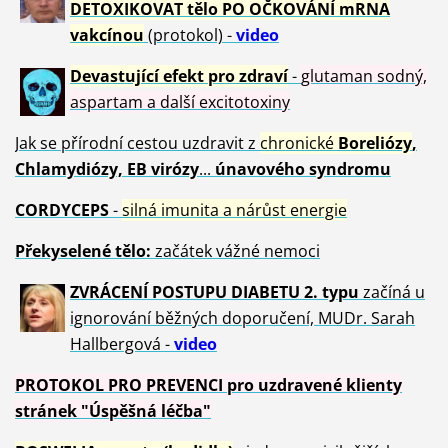
DETOXIKOVAT tělo PO OČKOVÁNÍ mRNA
vakcínou
(protokol) -
video
Devastující efekt pro zdraví
-
glutaman sodný,
aspartam a další excitotoxiny
Jak se přírodní cestou uzdravit z
chronické
Boreliózy
,
Chlamydiózy, EB virózy
...
únavového syndromu
CORDYCEPS
-
silná imunita a nárůst energie
Překyselené tělo:
začátek vážné nemoci
ZVRÁCE
NÍ POSTUPU DIABETU 2. typu
začíná u
ignorování běžných doporučení, MUDr. Sarah
Hallbergová -
video
PROTOKOL PRO PREVENCI pro uzdravené klienty
stránek "Úspěšná léčba"