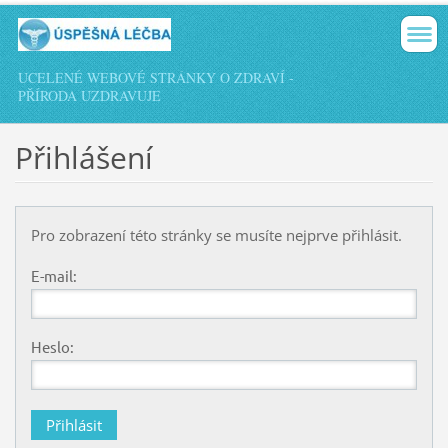
UCELENÉ WEBOVÉ STRÁNKY O ZDRAVÍ -
PŘÍRODA UZDRAVUJE
Přihlášení
Pro zobrazení této stránky se musíte nejprve přihlásit.
E-mail:
Heslo: