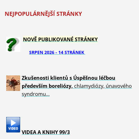
NEJPOPULÁRNĚJŠÍ STRÁNKY
NOVĚ PUBLIKOVANÉ STRÁNKY
SRPEN 2026 - 14 STRÁNEK
Zkušenosti klientů s Úspěšnou léčbou
především boreliózy,
chlamydiózy, únavového
syndromu...
VIDEA A KNIHY 99/3