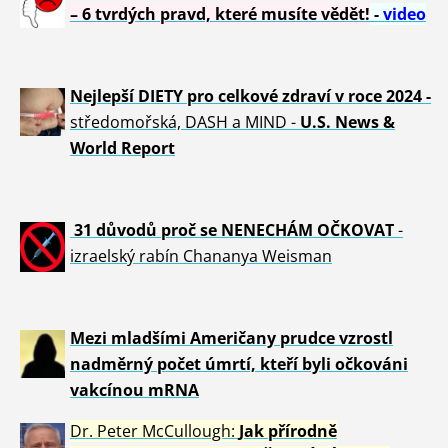
– 6 tvrdých pravd, které musíte vědět!
-
video
Nejlepší DIETY pro celkové zdraví v roce 2024 -
středomořská, DASH a MIND -
U.S. News &
World Report
31 důvod
ů proč se NENECHÁM OČKOVAT
-
izraelský rabín Chananya Weisman
Mezi mladšími Američany prudce vzrostl
nadměrný počet úmrtí, kteří byli očkováni
vakcínou mRNA
Dr. Peter
McCullough:
Jak přírodně