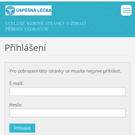
UCELENÉ WEBOVÉ STRÁNKY O ZDRAVÍ -
PŘÍRODA UZDRAVUJE
Přihlášení
Pro zobrazení této stránky se musíte nejprve přihlásit.
E-mail:
Heslo: