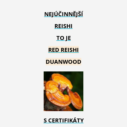
NEJÚČINNĚJŠÍ
REISHI
TO JE
RED REIS
HI
DUANWOOD
S CERTIFIKÁTY