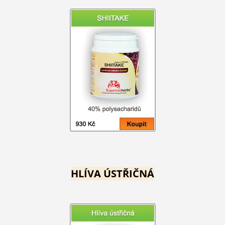
HLÍVA ÚSTŘIČNÁ