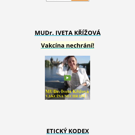
MUDr. IVETA
KŘÍŽOVÁ
Vakcína nechrání!
ETICKÝ KODEX