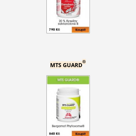
®
MTS GUARD