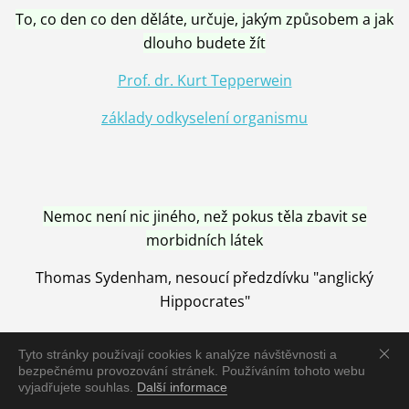
To, co den co den děláte, určuje, jakým způsobem a jak
dlouho budete žít
Prof. dr. Kurt Tepperwein
základy odkyselení organismu
Nemoc není nic jiného, než pokus těla zbavit se
morbidních látek
Thomas Sydenham, nesoucí předzdívku "anglický
Hippocrates"
Tyto stránky používají cookies k analýze návštěvnosti a
bezpečnému provozování stránek. Používáním tohoto webu
vyjadřujete souhlas.
Další informace
Nemoc je vyléčena jen pomocí Přírody, neutralizací a