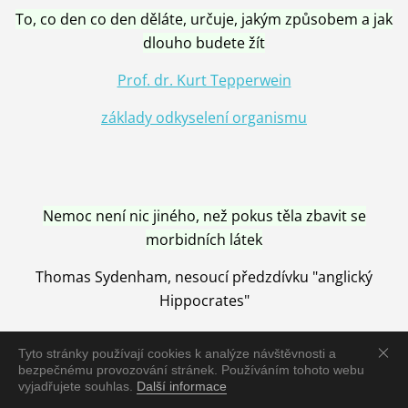
To, co den co den děláte, určuje, jakým způsobem a jak
dlouho budete žít
Prof. dr. Kurt Tepperwein
základy odkyselení organismu
Nemoc není nic jiného, než pokus těla zbavit se
morbidních látek
Thomas Sydenham, nesoucí předzdívku "anglický
Hippocrates"
Tyto stránky používají cookies k analýze návštěvnosti a
bezpečnému provozování stránek. Používáním tohoto webu
vyjadřujete souhlas.
Další informace
Nemoc je vyléčena jen pomocí Přírody, neutralizací a