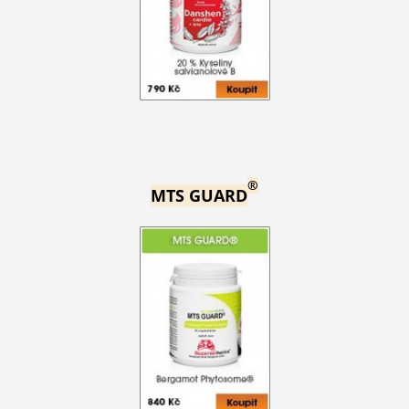
®
MTS GUARD