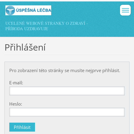
UCELENÉ WEBOVÉ STRÁNKY O ZDRAVÍ -
PŘÍRODA UZDRAVUJE
Přihlášení
Pro zobrazení této stránky se musíte nejprve přihlásit.
E-mail:
Heslo: