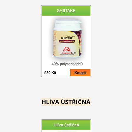
HLÍVA ÚSTŘIČNÁ