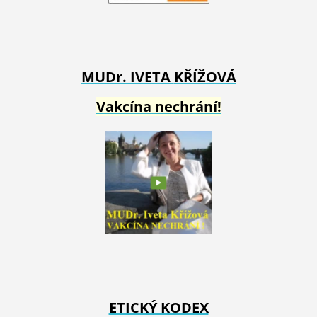
MUDr. IVETA
KŘÍŽOVÁ
Vakcína nechrání!
ETICKÝ KODEX