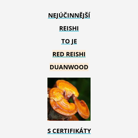
NEJÚČINNĚJŠÍ
REISHI
TO JE
RED REIS
HI
DUANWOOD
S CERTIFIKÁTY