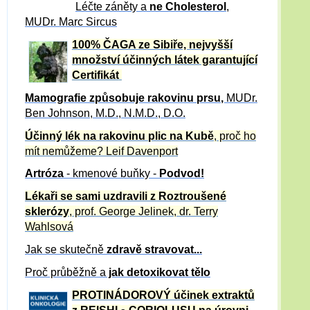
Léčte záněty a
ne Cholesterol
,
MUDr. Marc Sircus
100% ČAGA ze Sibiře, nejvyšší
množství účinných látek garantující
Certifikát
Mamografie způsobuje rakovinu prsu
,
MUDr.
Ben Johnson, M.D., N.M.D., D.O.
Účinný
lék na
rakovinu plic na Kubě
, proč ho
mít nemůžeme?
Leif Davenport
Artróza
- kmenové buňky -
Podvod!
Lékaři se sami uzdravili z Roztroušené
sklerózy
, prof. George Jelinek, dr. Terry
Wahlsová
Jak se skutečně
zdravě
stravovat...
Proč průběžně a
jak detoxikovat tělo
PROTINÁDOROVÝ účinek extraktů