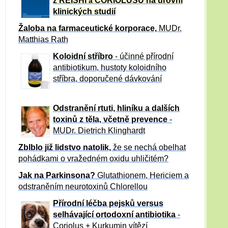
z REISHI
CORIOLUSU
na úrovni
a
klinických studií
Žaloba
na farmaceutické korporace,
MUDr.
Matthias Rath
Koloidní stříbro
- účinné přírodní
antibiotikum,
hustoty koloidního
stříbra, doporučené dávkování
Odstranění rtuti, hliníku a dalších
toxinů z těla, včetně p
revence
-
MUDr. Dietrich Klinghardt
Zblblo již lidstvo natolik,
že se nechá obelhat
pohádkami o vražedném oxidu uhličitém?
Jak na Parkinsona?
Glutathionem, Hericiem a
odstraněním neurotoxinů Chlorellou
Přírodní léčba pejsků versus
selhávající ortodoxní antibiotika
-
Coriolus + Kurkumin vítězí