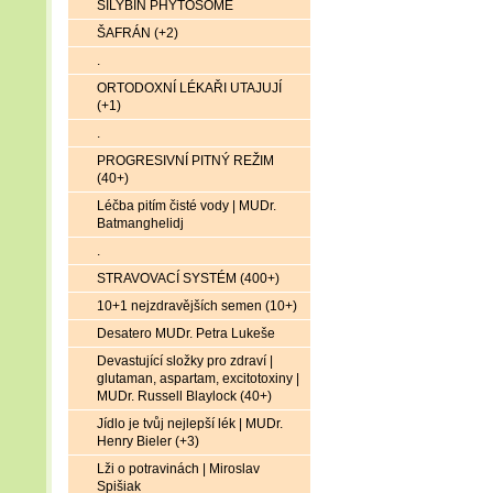
SILYBIN PHYTOSOME
ŠAFRÁN (+2)
.
ORTODOXNÍ LÉKAŘI UTAJUJÍ
(+1)
.
PROGRESIVNÍ PITNÝ REŽIM
(40+)
Léčba pitím čisté vody | MUDr.
Batmanghelidj
.
STRAVOVACÍ SYSTÉM (400+)
10+1 nejzdravějších semen (10+)
Desatero MUDr. Petra Lukeše
Devastující složky pro zdraví |
glutaman, aspartam, excitotoxiny |
MUDr. Russell Blaylock (40+)
Jídlo je tvůj nejlepší lék | MUDr.
Henry Bieler (+3)
Lži o potravinách | Miroslav
Spišiak