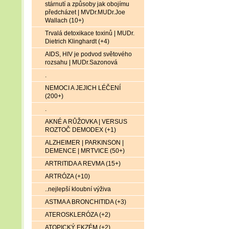
stárnutí a způsoby jak obojímu
předcházet | MVDr.MUDr.Joe
Wallach (10+)
Trvalá detoxikace toxinů | MUDr.
Dietrich Klinghardt (+4)
AIDS, HIV je podvod světového
rozsahu | MUDr.Sazonová
.
NEMOCI A JEJICH LÉČENÍ
(200+)
.
AKNÉ A RŮŽOVKA | VERSUS
ROZTOČ DEMODEX (+1)
ALZHEIMER | PARKINSON |
DEMENCE | MRTVICE (50+)
ARTRITIDA A REVMA (15+)
ARTRÓZA (+10)
..nejlepší kloubní výživa
ASTMA A BRONCHITIDA (+3)
ATEROSKLERÓZA (+2)
ATOPICKÝ EKZÉM (+2)