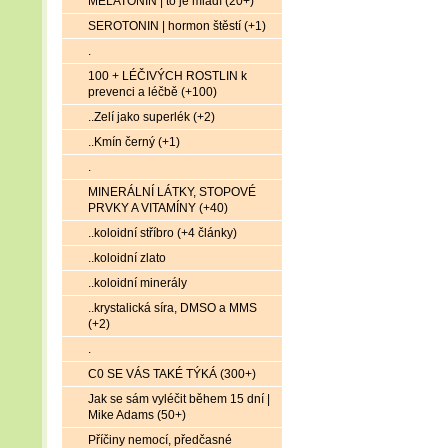
MELATONIN | to je mládí (20+)
SEROTONIN | hormon štěstí (+1)
.
100 + LÉČIVÝCH ROSTLIN k
prevenci a léčbě (+100)
..Zelí jako superlék (+2)
..Kmín černý (+1)
.
MINERÁLNÍ LÁTKY, STOPOVÉ
PRVKY A VITAMÍNY (+40)
..koloidní stříbro (+4 články)
..koloidní zlato
..koloidní minerály
..krystalická síra, DMSO a MMS
(+2)
.
C0 SE VÁS TAKÉ TÝKÁ (300+)
Jak se sám vyléčit během 15 dní |
Mike Adams (50+)
Příčiny nemocí, předčasné