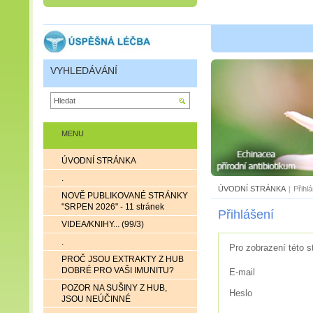
VYHLEDÁVÁNÍ
MENU
ÚVODNÍ STRÁNKA
.
ÚVODNÍ STRÁNKA
|
Přihl
NOVĚ PUBLIKOVANÉ STRÁNKY
"SRPEN 2026" - 11 stránek
Přihlášení
VIDEA/KNIHY... (99/3)
.
Pro zobrazení této s
PROČ JSOU EXTRAKTY Z HUB
DOBRÉ PRO VAŠI IMUNITU?
E-mail
POZOR NA SUŠINY Z HUB,
Heslo
JSOU NEÚČINNÉ