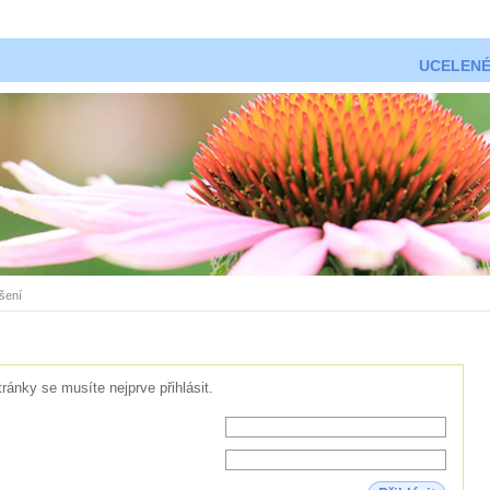
UCELENÉ
ášení
tránky se musíte nejprve přihlásit.