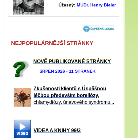
Úžasný:
MUDr. Henry Bieler
NEJPOPULÁRNĚJŠÍ STRÁNKY
NOVĚ PUBLIKOVANÉ STRÁNKY
SRPEN 2026 - 11 STRÁNEK
Zkušenosti klientů s Úspěšnou
léčbou především boreliózy,
chlamydiózy, únavového syndromu...
VIDEA A KNIHY 99/3