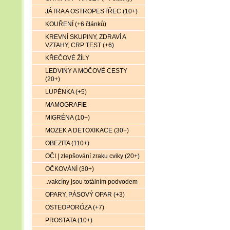
JÁTRA A OSTROPESTŘEC (10+)
KOUŘENÍ (+6 článků)
KREVNÍ SKUPINY, ZDRAVÍ A
VZTAHY, CRP TEST (+6)
KŘEČOVÉ ŽÍLY
LEDVINY A MOČOVÉ CESTY
(20+)
LUPÉNKA (+5)
MAMOGRAFIE
MIGRÉNA (10+)
MOZEK A DETOXIKACE (30+)
OBEZITA (110+)
OČI | zlepšování zraku cviky (20+)
OČKOVÁNÍ (30+)
..vakcíny jsou totálním podvodem
OPARY, PÁSOVÝ OPAR (+3)
OSTEOPORÓZA (+7)
PROSTATA (10+)