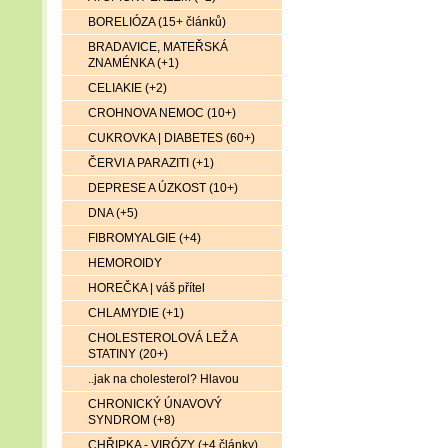
BORELIÓZA (15+ článků)
BRADAVICE, MATEŘSKÁ
ZNAMÉNKA (+1)
CELIAKIE (+2)
CROHNOVA NEMOC (10+)
CUKROVKA | DIABETES (60+)
ČERVI A PARAZITI (+1)
DEPRESE A ÚZKOST (10+)
DNA (+5)
FIBROMYALGIE (+4)
HEMOROIDY
HOREČKA | váš přítel
CHLAMYDIE (+1)
CHOLESTEROLOVÁ LEŽ A
STATINY (20+)
..jak na cholesterol? Hlavou
CHRONICKÝ ÚNAVOVÝ
SYNDROM (+8)
CHŘIPKA - VIRÓZY (+4 články)