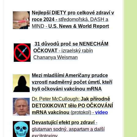
Nejlepší DIETY pro celkové zdraví v
roce 2024 -
středomořská, DASH a
MIND -
U.S. News & World Report
31 důvod
ů proč se NENECHÁM
OČKOVAT
- izraelský rabín
Chananya Weisman
Mezi mladšími Američany prudce
vzrostl nadměrný počet úmrtí, kteří
byli očkováni vakcínou mRNA
Dr. Peter
McCullough:
Jak přírodně
DETOXIKOVAT tělo PO OČKOVÁNÍ
mRNA vakcínou
(protokol) -
video
Devastující efekt pro zdraví
-
glutaman sodný, aspartam a další
excitotoxiny