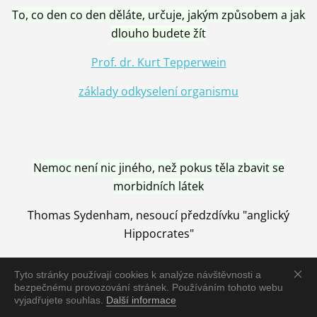
To, co den co den děláte, určuje, jakým způsobem a jak
dlouho budete žít
Prof. dr. Kurt Tepperwein
základy odkyselení organismu
Nemoc není nic jiného, než pokus těla zbavit se
morbidních látek
Thomas Sydenham, nesoucí předzdívku "anglický
Hippocrates"
Tyto stránky používají cookies k analýze návštěvnosti a
bezpečnému provozování stránek. Používáním tohoto webu
vyjadřujete souhlas.
Další informace
Nemoc je vyléčena jen pomocí Přírody, neutralizací a