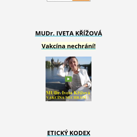
MUDr. IVETA
KŘÍŽOVÁ
Vakcína nechrání!
ETICKÝ KODEX