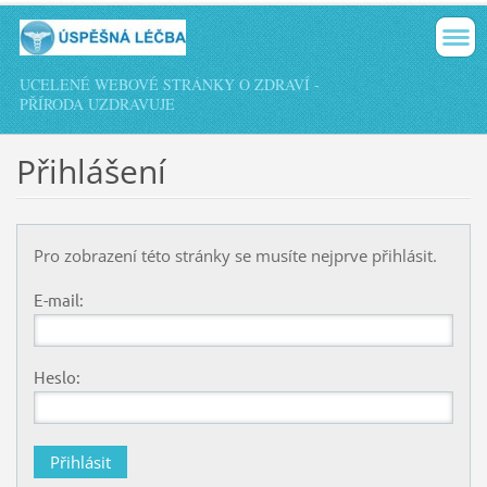
UCELENÉ WEBOVÉ STRÁNKY O ZDRAVÍ -
PŘÍRODA UZDRAVUJE
Přihlášení
Pro zobrazení této stránky se musíte nejprve přihlásit.
E-mail:
Heslo: