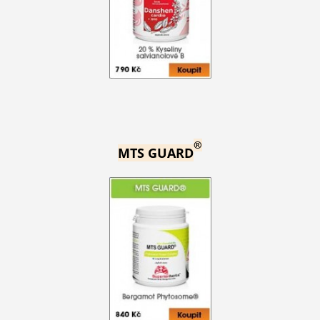
®
MTS GUARD