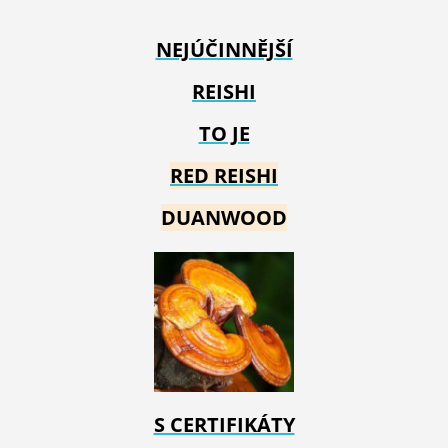
NEJÚČINNĚJŠÍ
REISHI
TO JE
RED REIS
HI
DUANWOOD
S CERTIFIKÁTY