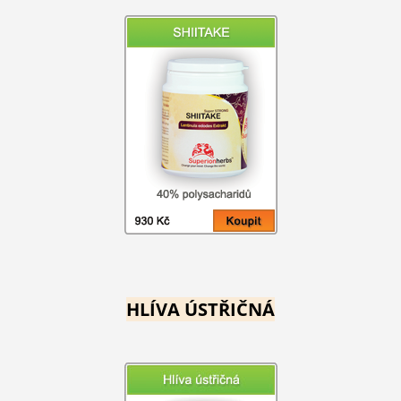
HLÍVA ÚSTŘIČNÁ