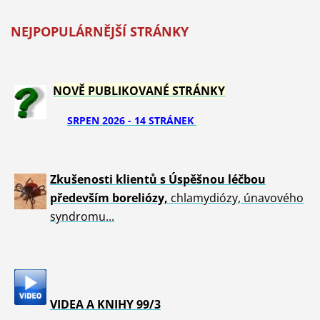
NEJPOPULÁRNĚJŠÍ STRÁNKY
NOVĚ PUBLIKOVANÉ STRÁNKY
SRPEN 2026 - 14 STRÁNEK
Zkušenosti klientů s Úspěšnou léčbou
především boreliózy,
chlamydiózy, únavového
syndromu...
VIDEA A KNIHY 99/3