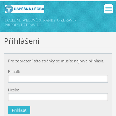
UCELENÉ WEBOVÉ STRÁNKY O ZDRAVÍ -
PŘÍRODA UZDRAVUJE
Přihlášení
Pro zobrazení této stránky se musíte nejprve přihlásit.
E-mail:
Heslo: