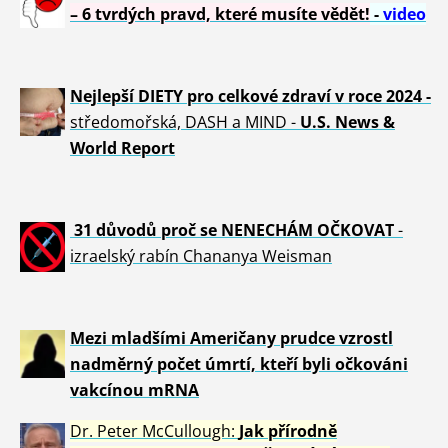
– 6 tvrdých pravd, které musíte vědět!
-
video
Nejlepší DIETY pro celkové zdraví v roce 2024 -
středomořská, DASH a MIND -
U.S. News &
World Report
31 důvod
ů proč se NENECHÁM OČKOVAT
-
izraelský rabín Chananya Weisman
Mezi mladšími Američany prudce vzrostl
nadměrný počet úmrtí, kteří byli očkováni
vakcínou mRNA
Dr. Peter
McCullough:
Jak přírodně