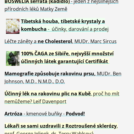
BOSWELIA serrata (kadidlo)
- jeden z nejsilnějších
přírodních léků Matky Země
Tibetská houba, tibetské
krystaly
a
kombucha
- účinky, darování a prodej
Léčte záněty a
ne Cholesterol
, MUDr. Marc Sircus
100% ČAGA ze Sibiře, nejvyšší množství
účinných látek garantující Certifikát
Mamografie způsobuje rakovinu prsu
,
MUDr. Ben
Johnson, M.D., N.M.D., D.O.
Účinný
lék na
rakovinu plic na Kubě
, proč ho mít
nemůžeme?
Leif Davenport
Artróza
- kmenové buňky -
Podvod!
Lékaři se sami uzdravili z Roztroušené sklerózy
,
prof. George Jelinek, dr. Terry Wahlsová