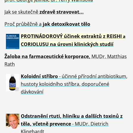
Jak se skutečně
zdravě
stravovat...
Proč průběžně a
jak detoxikovat tělo
PROTINÁDOROVÝ účinek extraktů z REISHI
a
CORIOLUSU
na úrovni klinických studií
Žaloba
na farmaceutické korporace,
MUDr. Matthias
Rath
Koloidní stříbro
- účinné přírodní antibiotikum,
hustoty koloidního stříbra, doporučené
dávkování
Odstranění rtuti, hliníku a dalších toxinů z
těla, včetně p
revence
- MUDr. Dietrich
Klinghardt