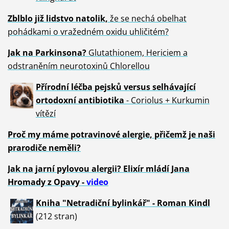
Zblblo již lidstvo natolik,
že se nechá obelhat
pohádkami o vražedném oxidu uhličitém?
Jak na Parkinsona?
Glutathionem, Hericiem a
odstraněním neurotoxinů Chlorellou
Přírodní léčba pejsků versus selhávající
ortodoxní antibiotika
- Coriolus + Kurkumin
vítězí
Proč my máme potravinové alergie, přičemž je naši
prarodiče neměli?
Jak na jarní pylovou alergii? Elixír mládí Jana
Hromady z Opavy -
video
Kniha "Netradiční bylinkář" - Roman Kindl
(212 stran)