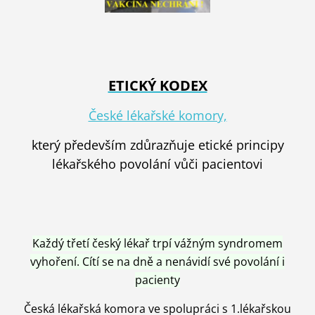
ETICKÝ KODEX
České lékařské komory,
který především zdůrazňuje etické principy
lékařského povolání vůči pacientovi
Každý třetí český lékař trpí vážným syndromem
vyhoření. Cítí se na dně a nenávidí své povolání i
pacienty
Česká lékařská komora ve spolupráci s 1.lékařskou