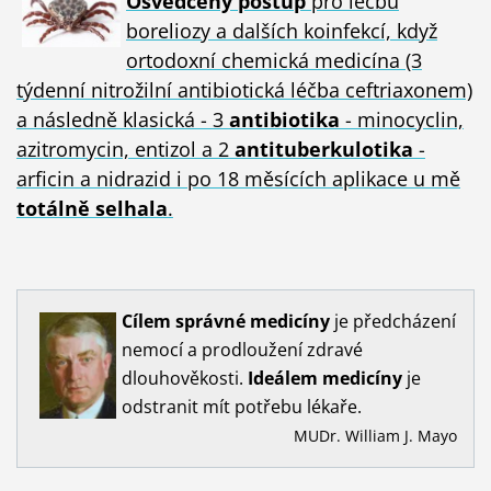
Osvědčený postup
pro léčbu
boreliozy a dalších koinfekcí, když
ortodoxní chemická medicína (3
týdenní nitrožilní antibiotická léčba ceftriaxonem)
a následně klasická - 3
antibiotika
- minocyclin,
azitromycin, entizol a 2
antituberkulotika
-
arficin a nidrazid i po 18 měsících aplikace u mě
totálně selhala
.
Cílem
správné
medicíny
je předcházení
nemocí a prodloužení zdravé
dlouhověkosti.
Ideálem
medicíny
je
odstranit mít potřebu lékaře.
MUDr. William J. Mayo