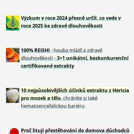
Výzkum v roce 2024 přesně určil, co vede v
roce 2025 ke zdravé dlouhověkosti
100% REISHI
- houba mládí a zdravé
dlou
h
ověkosti -
3+1 unikátní, bezkonkurenční
certifikované extrakty
10 nejpůsobivějších účinků extraktu z Hericia
pro mozek a tělo
, chráníte si také
hematoencefalickou bariéru
Proč lituji přestěhování do domova důchodců