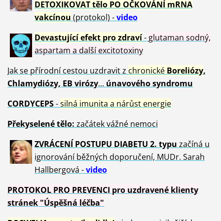
DETOXIKOVAT tělo PO OČKOVÁNÍ mRNA
vakcínou
(protokol) -
video
Devastující efekt pro zdraví
-
glutaman sodný,
aspartam a další excitotoxiny
Jak se přírodní cestou uzdravit z
chronické
Boreliózy
,
Chlamydiózy, EB virózy
...
únavového syndromu
CORDYCEPS
-
silná imunita a nárůst energie
Překyselené tělo:
začátek vážné nemoci
ZVRÁCE
NÍ POSTUPU DIABETU 2. typu
začíná u
ignorování běžných doporučení, MUDr. Sarah
Hallbergová -
video
PROTOKOL PRO PREVENCI pro uzdravené klienty
stránek "Úspěšná léčba"