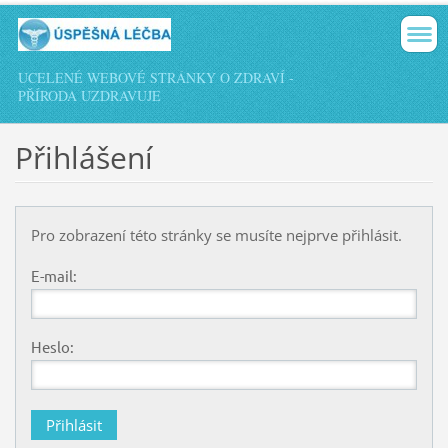
UCELENÉ WEBOVÉ STRÁNKY O ZDRAVÍ -
PŘÍRODA UZDRAVUJE
Přihlášení
Pro zobrazení této stránky se musíte nejprve přihlásit.
E-mail:
Heslo: