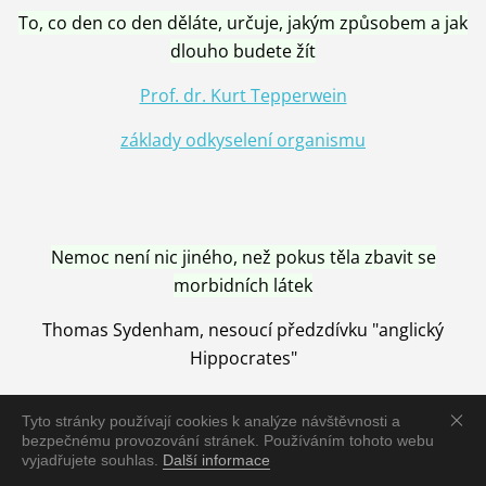
To, co den co den děláte, určuje, jakým způsobem a jak
dlouho budete žít
Prof. dr. Kurt Tepperwein
základy odkyselení organismu
Nemoc není nic jiného, než pokus těla zbavit se
morbidních látek
Thomas Sydenham, nesoucí předzdívku "anglický
Hippocrates"
Tyto stránky používají cookies k analýze návštěvnosti a
bezpečnému provozování stránek. Používáním tohoto webu
vyjadřujete souhlas.
Další informace
Nemoc je vyléčena jen pomocí Přírody, neutralizací a