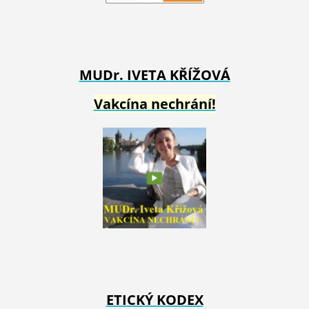
MUDr. IVETA
KŘÍŽOVÁ
Vakcína nechrání!
ETICKÝ KODEX