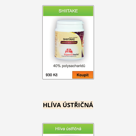
HLÍVA ÚSTŘIČNÁ