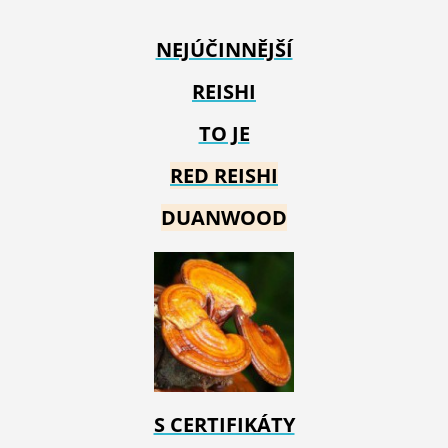
NEJÚČINNĚJŠÍ
REISHI
TO JE
RED REIS
HI
DUANWOOD
S CERTIFIKÁTY