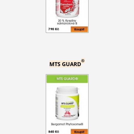
®
MTS GUARD