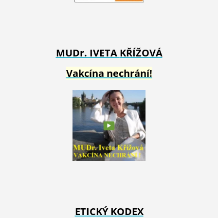
MUDr. IVETA
KŘÍŽOVÁ
Vakcína nechrání!
ETICKÝ KODEX