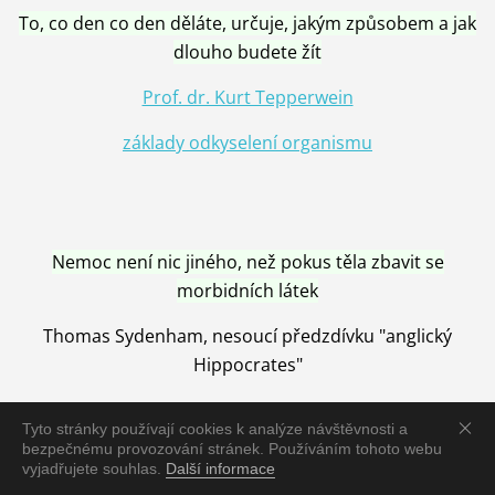
To, co den co den děláte, určuje, jakým způsobem a jak
dlouho budete žít
Prof. dr. Kurt Tepperwein
základy odkyselení organismu
Nemoc není nic jiného, než pokus těla zbavit se
morbidních látek
Thomas Sydenham, nesoucí předzdívku "anglický
Hippocrates"
Tyto stránky používají cookies k analýze návštěvnosti a
bezpečnému provozování stránek. Používáním tohoto webu
vyjadřujete souhlas.
Další informace
Nemoc je vyléčena jen pomocí Přírody, neutralizací a