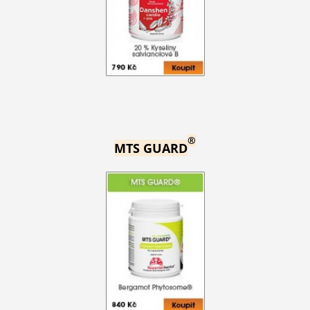
®
MTS GUARD