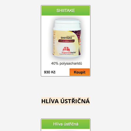
HLÍVA ÚSTŘIČNÁ