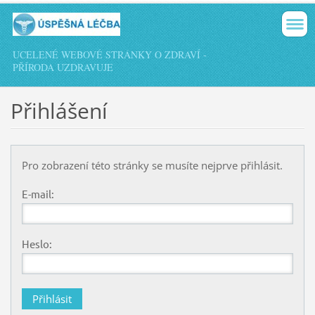
UCELENÉ WEBOVÉ STRÁNKY O ZDRAVÍ -
PŘÍRODA UZDRAVUJE
Přihlášení
Pro zobrazení této stránky se musíte nejprve přihlásit.
E-mail:
Heslo: