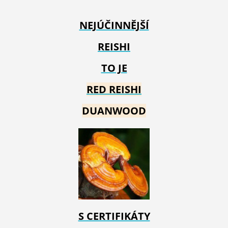
NEJÚČINNĚJŠÍ
REISHI
TO JE
RED REIS
HI
DUANWOOD
S CERTIFIKÁTY