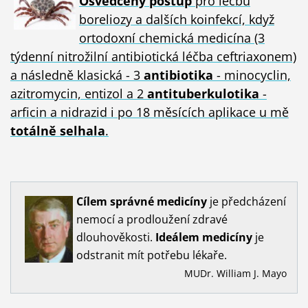
Osvědčený postup
pro léčbu
boreliozy a dalších koinfekcí, když
ortodoxní chemická medicína (3
týdenní nitrožilní antibiotická léčba ceftriaxonem)
a následně klasická - 3
antibiotika
- minocyclin,
azitromycin, entizol a 2
antituberkulotika
-
arficin a nidrazid i po 18 měsících aplikace u mě
totálně selhala
.
Cílem
správné
medicíny
je předcházení
nemocí a prodloužení zdravé
dlouhověkosti.
Ideálem
medicíny
je
odstranit mít potřebu lékaře.
MUDr. William J. Mayo