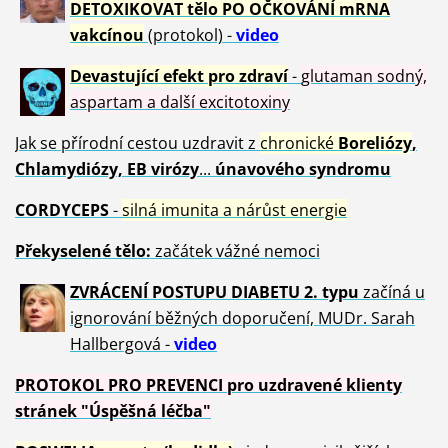
DETOXIKOVAT tělo PO OČKOVÁNÍ mRNA
vakcínou
(protokol) -
video
Devastující efekt pro zdraví
-
glutaman sodný,
aspartam a další excitotoxiny
Jak se přírodní cestou uzdravit z
chronické
Boreliózy
,
Chlamydiózy, EB virózy
...
únavového syndromu
CORDYCEPS
-
silná imunita a nárůst energie
Překyselené tělo:
začátek vážné nemoci
ZVRÁCE
NÍ POSTUPU DIABETU 2. typu
začíná u
ignorování běžných doporučení, MUDr. Sarah
Hallbergová -
video
PROTOKOL PRO PREVENCI pro uzdravené klienty
stránek "Úspěšná léčba"