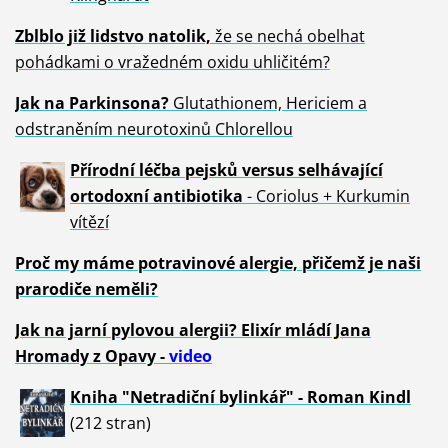
Zblblo již lidstvo natolik,
že se nechá obelhat
pohádkami o vražedném oxidu uhličitém?
Jak na Parkinsona?
Glutathionem, Hericiem a
odstraněním neurotoxinů Chlorellou
Přírodní léčba pejsků versus selhávající
ortodoxní antibiotika
- Coriolus + Kurkumin
vítězí
Proč my máme potravinové alergie, přičemž je naši
prarodiče neměli?
Jak na jarní pylovou alergii? Elixír mládí Jana
Hromady z Opavy -
video
Kniha "Netradiční bylinkář" - Roman Kindl
(212 stran)