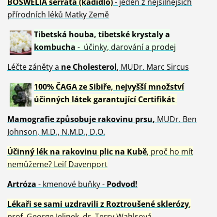
BOSWELIA serrata (kadidlo)
- jeden z nejsilnějších
přírodních léků Matky Země
Tibetská houba, tibetské
krystaly
a
kombucha
- účinky, darování a prodej
Léčte záněty a
ne Cholesterol
, MUDr. Marc Sircus
100% ČAGA ze Sibiře, nejvyšší množství
účinných látek garantující Certifikát
Mamografie způsobuje rakovinu prsu
,
MUDr. Ben
Johnson, M.D., N.M.D., D.O.
Účinný
lék na
rakovinu plic na Kubě
, proč ho mít
nemůžeme?
Leif Davenport
Artróza
- kmenové buňky -
Podvod!
Lékaři se sami uzdravili z Roztroušené sklerózy
,
prof. George Jelinek, dr. Terry Wahlsová