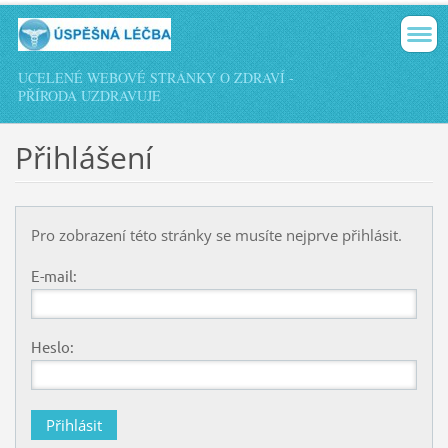
UCELENÉ WEBOVÉ STRÁNKY O ZDRAVÍ -
PŘÍRODA UZDRAVUJE
Přihlášení
Pro zobrazení této stránky se musíte nejprve přihlásit.
E-mail:
Heslo: