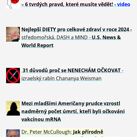
– 6 tvrdých pravd, které musíte vědět!
-
video
Nejlepší DIETY pro celkové zdraví v roce 2024 -
středomořská, DASH a MIND -
U.S. News &
World Report
31 důvod
ů proč se NENECHÁM OČKOVAT
-
izraelský rabín Chananya Weisman
Mezi mladšími Američany prudce vzrostl
nadměrný počet úmrtí, kteří byli očkováni
vakcínou mRNA
Dr. Peter
McCullough:
Jak přírodně