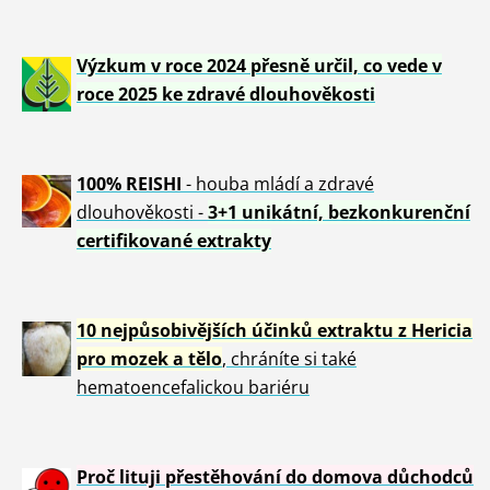
Výzkum v roce 2024 přesně určil, co vede v
roce 2025 ke zdravé dlouhověkosti
100% REISHI
- houba mládí a zdravé
dlou
h
ověkosti -
3+1 unikátní, bezkonkurenční
certifikované extrakty
10 nejpůsobivějších účinků extraktu z Hericia
pro mozek a tělo
, chráníte si také
hematoencefalickou bariéru
Proč lituji přestěhování do domova důchodců