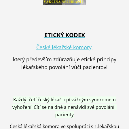
ETICKÝ KODEX
České lékařské komory,
který především zdůrazňuje etické principy
lékařského povolání vůči pacientovi
Každý třetí český lékař trpí vážným syndromem
vyhoření. Cítí se na dně a nenávidí své povolání i
pacienty
Česká lékařská komora ve spolupráci s 1.lékařskou