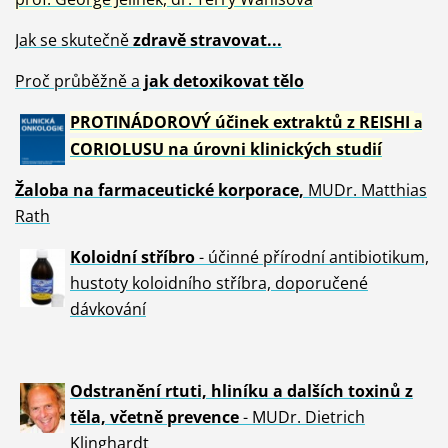
Jak se skutečně
zdravě
stravovat...
Proč průběžně a
jak detoxikovat tělo
PROTINÁDOROVÝ účinek extraktů z REISHI
a
CORIOLUSU
na úrovni klinických studií
Žaloba
na farmaceutické korporace,
MUDr. Matthias
Rath
Koloidní stříbro
- účinné přírodní antibiotikum,
hustoty koloidního stříbra, doporučené
dávkování
Odstranění rtuti, hliníku a dalších toxinů z
těla, včetně p
revence
- MUDr. Dietrich
Klinghardt