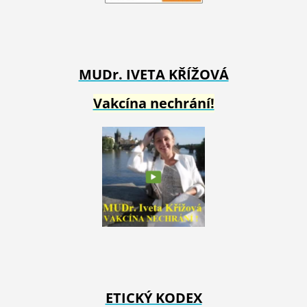
MUDr. IVETA
KŘÍŽOVÁ
Vakcína nechrání!
ETICKÝ KODEX