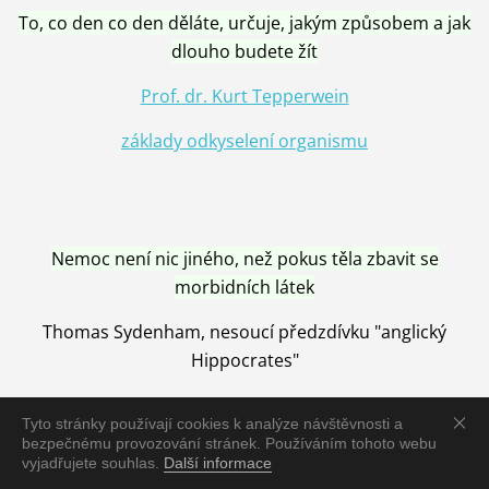
To, co den co den děláte, určuje, jakým způsobem a jak
dlouho budete žít
Prof. dr. Kurt Tepperwein
základy odkyselení organismu
Nemoc není nic jiného, než pokus těla zbavit se
morbidních látek
Thomas Sydenham, nesoucí předzdívku "anglický
Hippocrates"
Tyto stránky používají cookies k analýze návštěvnosti a
bezpečnému provozování stránek. Používáním tohoto webu
vyjadřujete souhlas.
Další informace
Nemoc je vyléčena jen pomocí Přírody, neutralizací a