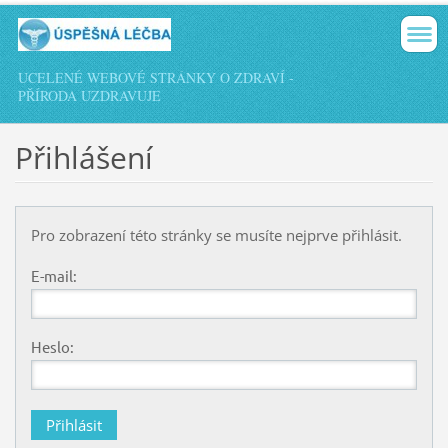
UCELENÉ WEBOVÉ STRÁNKY O ZDRAVÍ -
PŘÍRODA UZDRAVUJE
Přihlášení
Pro zobrazení této stránky se musíte nejprve přihlásit.
E-mail:
Heslo: