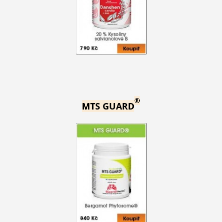
®
MTS GUARD