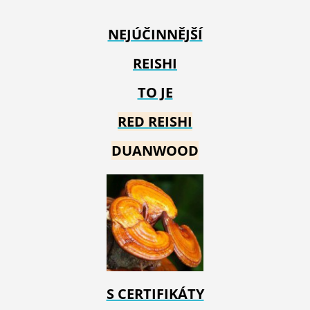
NEJÚČINNĚJŠÍ
REISHI
TO JE
RED REIS
HI
DUANWOOD
S CERTIFIKÁTY