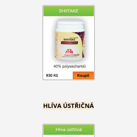
HLÍVA ÚSTŘIČNÁ