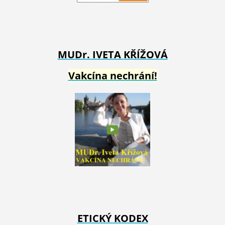
MUDr. IVETA
KŘÍŽOVÁ
Vakcína nechrání!
ETICKÝ KODEX