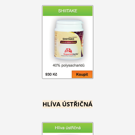
HLÍVA ÚSTŘIČNÁ