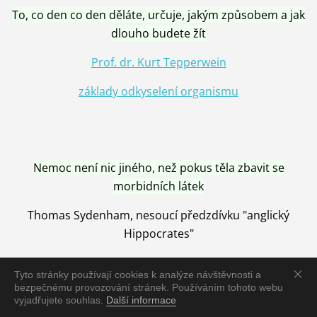
To, co den co den děláte, určuje, jakým způsobem a jak
dlouho budete žít
Prof. dr. Kurt Tepperwein
základy odkyselení organismu
Nemoc není nic jiného, než pokus těla zbavit se
morbidních látek
Thomas Sydenham, nesoucí předzdívku "anglický
Hippocrates"
Tyto stránky používají cookies k analýze návštěvnosti a
bezpečnému provozování stránek. Používáním tohoto webu
vyjadřujete souhlas.
Další informace
Nemoc je vyléčena jen pomocí Přírody, neutralizací a