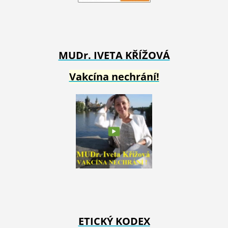
MUDr. IVETA
KŘÍŽOVÁ
Vakcína nechrání!
ETICKÝ KODEX