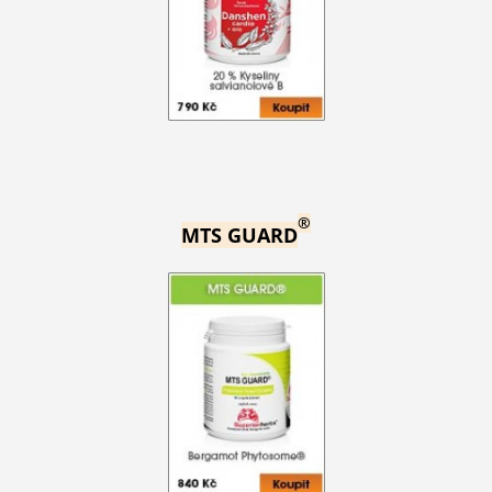
®
MTS GUARD