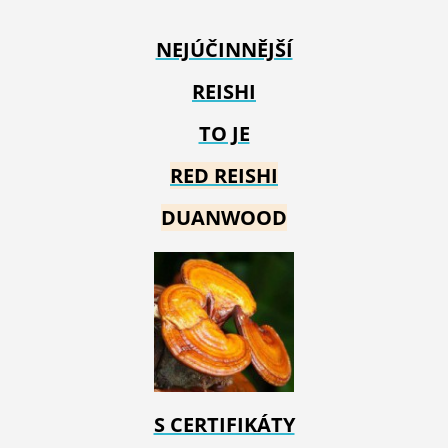
NEJÚČINNĚJŠÍ
REISHI
TO JE
RED REIS
HI
DUANWOOD
S CERTIFIKÁTY