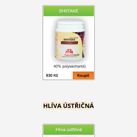
HLÍVA ÚSTŘIČNÁ