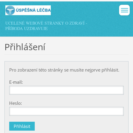
UCELENÉ WEBOVÉ STRÁNKY O ZDRAVÍ -
PŘÍRODA UZDRAVUJE
Přihlášení
Pro zobrazení této stránky se musíte nejprve přihlásit.
E-mail:
Heslo: