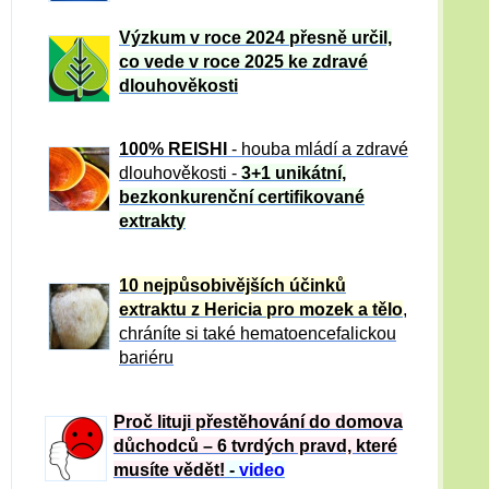
Výzkum v roce 2024 přesně určil,
co vede v roce 2025 ke zdravé
dlouhověkosti
100% REISHI
- houba mládí a zdravé
dlou
h
ověkosti -
3+1 unikátní,
bezkonkurenční certifikované
extrakty
10 nejpůsobivějších účinků
extraktu z Hericia pro mozek a tělo
,
chráníte si také hematoencefalickou
bariéru
Proč lituji přestěhování do domova
důchodců – 6 tvrdých pravd, které
musíte vědět!
-
video