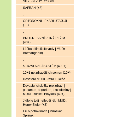
SILYBIN PHYTOSOME
ŠAFRÁN (+2)
.
ORTODOXNÍ LÉKAŘI UTAJUJÍ
(+1)
.
PROGRESIVNÍ PITNÝ REŽIM
(40+)
Léčba pitím čisté vody | MUDr.
Batmanghelidj
.
STRAVOVACÍ SYSTÉM (400+)
10+1 nejzdravějších semen (10+)
Desatero MUDr. Petra Lukeše
Devastující složky pro zdraví |
glutaman, aspartam, excitotoxiny |
MUDr. Russell Blaylock (40+)
Jídlo je tvůj nejlepší lék | MUDr.
Henry Bieler (+3)
Lži o potravinách | Miroslav
Spišiak