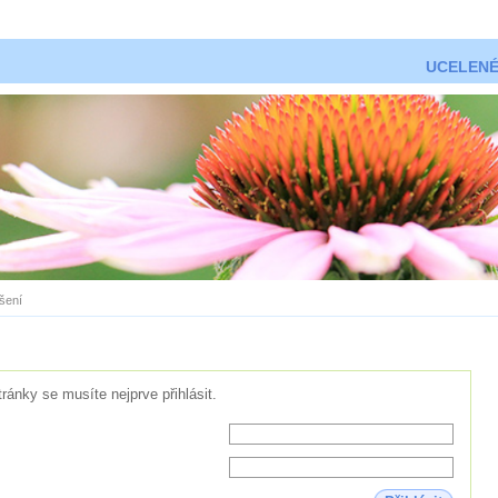
UCELENÉ
ášení
tránky se musíte nejprve přihlásit.