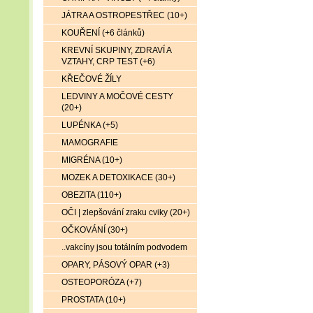
JÁTRA A OSTROPESTŘEC (10+)
KOUŘENÍ (+6 článků)
KREVNÍ SKUPINY, ZDRAVÍ A
VZTAHY, CRP TEST (+6)
KŘEČOVÉ ŽÍLY
LEDVINY A MOČOVÉ CESTY
(20+)
LUPÉNKA (+5)
MAMOGRAFIE
MIGRÉNA (10+)
MOZEK A DETOXIKACE (30+)
OBEZITA (110+)
OČI | zlepšování zraku cviky (20+)
OČKOVÁNÍ (30+)
..vakcíny jsou totálním podvodem
OPARY, PÁSOVÝ OPAR (+3)
OSTEOPORÓZA (+7)
PROSTATA (10+)