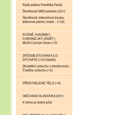
Rady pátera Františka Ferdy
Škodlivost GMO potravin (10+)
Škodlivost: mikrovlnná trouba,
teflonová pánev, mobil... (+19)
.
PLÍSNĚ, KVASINKY,
CHRONICJKÝ ZÁNĚT |
MUDr.Carolyn Dean (+3)
.
ZPŮSOB DÝCHÁNÍ A CO
DÝCHÁTE (+10 článků)
Zkvalitění vzduchu v domácnosti |
Čistička vzduchu (+2)
.
PŘEKYSELENÉ TĚLO (+4)
.
OBČASNÁ HLADOVKA (20+)
K čemu je dobrý půst
.