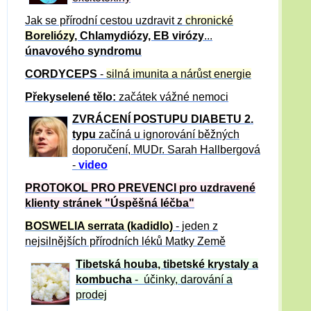
Jak se přírodní cestou uzdravit z
chronické
Boreliózy
, Chlamydiózy, EB virózy
...
únavového syndromu
CORDYCEPS
-
silná imunita a nárůst energie
Překyselené tělo:
začátek vážné nemoci
ZVRÁCE
NÍ POSTUPU DIABETU 2.
typu
začíná u ignorování běžných
doporučení, MUDr. Sarah Hallbergová
-
video
PROTOKOL PRO PREVENCI pro uzdravené
klienty
stránek "Úspěšná léčba"
BOSWELIA serrata (kadidlo)
- jeden z
nejsilnějších přírodních léků Matky Země
Tibetská houba, tibetské
krystaly
a
kombucha
- účinky, darování a
prodej