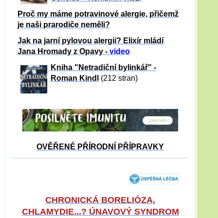
Proč my máme potravinové alergie, přičemž
je naši prarodiče neměli?
Jak na jarní pylovou alergii? Elixír mládí
Jana Hromady z Opavy -
video
Kniha "Netradiční bylinkář" -
Roman Kindl
(212 stran)
OVĚŘENÉ PŘÍRODNÍ PŘÍPRAVKY
CHRONICKÁ BORELIÓZA,
CHLAMYDIE...? ÚNAVOVÝ SYNDROM