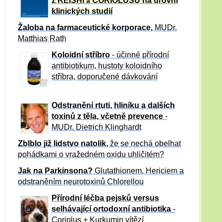
z REISHI
CORIOLUSU
na úrovni
a
klinických studií
Žaloba
na farmaceutické korporace,
MUDr.
Matthias Rath
Koloidní stříbro
- účinné přírodní
antibiotikum,
hustoty koloidního
stříbra, doporučené dávkování
Odstranění rtuti, hliníku a dalších
toxinů z těla, včetně p
revence
-
MUDr. Dietrich Klinghardt
Zblblo již lidstvo natolik,
že se nechá obelhat
pohádkami o vražedném oxidu uhličitém?
Jak na Parkinsona?
Glutathionem, Hericiem a
odstraněním neurotoxinů Chlorellou
Přírodní léčba pejsků versus
selhávající ortodoxní antibiotika
-
Coriolus + Kurkumin vítězí