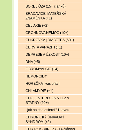
BORELIÓZA (15+ článků)
BRADAVICE, MATEŘSKÁ
ZNAMÉNKA (+1)
CELIAKIE (+2)
CROHNOVA NEMOC (10+)
CUKROVKA | DIABETES (60+)
ČERVI A PARAZITI (+1)
DEPRESE A ÚZKOST (10+)
DNA (+5)
FIBROMYALGIE (+4)
HEMOROIDY
HOREČKA | váš přítel
CHLAMYDIE (+1)
CHOLESTEROLOVÁ LEŽ A
STATINY (20+)
..jak na cholesterol? Hlavou
CHRONICKÝ ÚNAVOVÝ
SYNDROM (+8)
CHŘIPKA - VIRÓZY (+4 články)