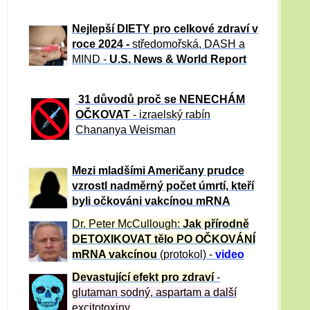
Nejlepší DIETY pro celkové zdraví v
roce 2024 -
středomořská, DASH a
MIND -
U.S. News & World Report
31 důvod
ů proč se NENECHÁM
OČKOVAT
- izraelský rabín
Chananya Weisman
Mezi mladšími Američany prudce
vzrostl nadměrný počet úmrtí, kteří
byli očkováni vakcínou mRNA
Dr. Peter
McCullough:
Jak přírodně
DETOXIKOVAT tělo PO OČKOVÁNÍ
mRNA vakcínou
(protokol) -
video
Devastující efekt pro zdraví
-
glutaman sodný, aspartam a další
excitotoxiny