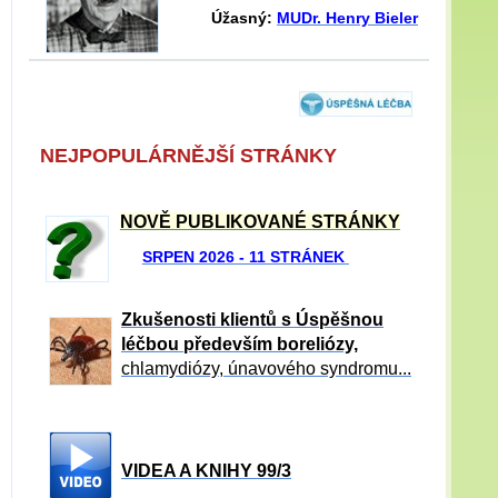
Úžasný:
MUDr. Henry Bieler
NEJPOPULÁRNĚJŠÍ STRÁNKY
NOVĚ PUBLIKOVANÉ STRÁNKY
SRPEN 2026 - 11 STRÁNEK
Zkušenosti klientů s Úspěšnou
léčbou především boreliózy,
chlamydiózy, únavového syndromu...
VIDEA A KNIHY 99/3