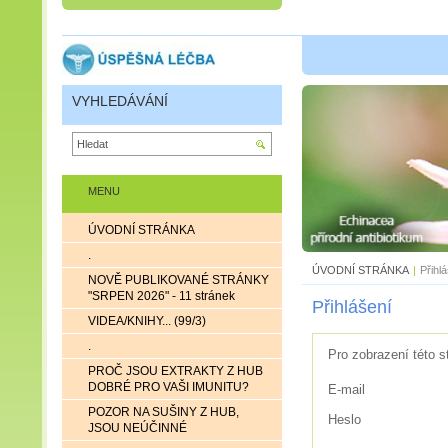
VYHLEDÁVÁNÍ
MENU
ÚVODNÍ STRÁNKA
.
ÚVODNÍ STRÁNKA
|
Přihl
NOVĚ PUBLIKOVANÉ STRÁNKY
"SRPEN 2026" - 11 stránek
Přihlášení
VIDEA/KNIHY... (99/3)
.
Pro zobrazení této s
PROČ JSOU EXTRAKTY Z HUB
DOBRÉ PRO VAŠI IMUNITU?
E-mail
POZOR NA SUŠINY Z HUB,
Heslo
JSOU NEÚČINNÉ