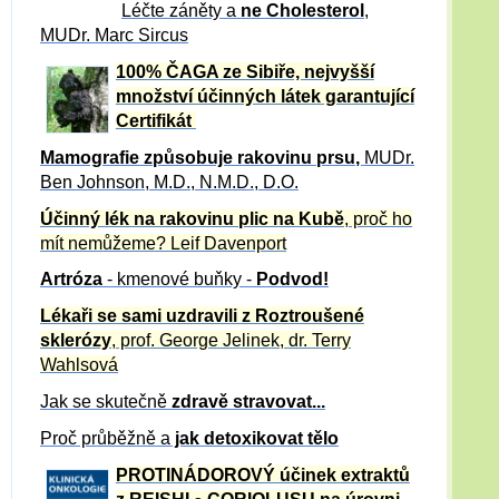
Léčte záněty a
ne Cholesterol
,
MUDr. Marc Sircus
100% ČAGA ze Sibiře, nejvyšší
množství účinných látek garantující
Certifikát
Mamografie způsobuje rakovinu prsu
,
MUDr.
Ben Johnson, M.D., N.M.D., D.O.
Účinný
lék na
rakovinu plic na Kubě
, proč ho
mít nemůžeme?
Leif Davenport
Artróza
- kmenové buňky -
Podvod!
Lékaři se sami uzdravili z Roztroušené
sklerózy
, prof. George Jelinek, dr. Terry
Wahlsová
Jak se skutečně
zdravě
stravovat...
Proč průběžně a
jak detoxikovat tělo
PROTINÁDOROVÝ účinek extraktů