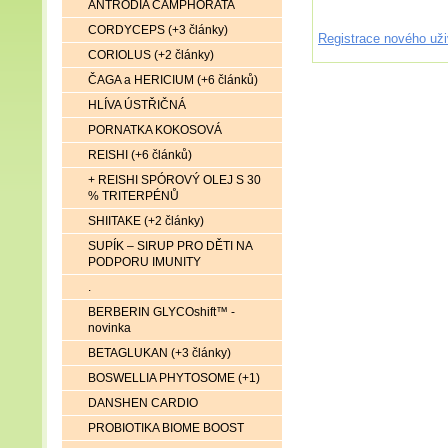
ANTRODIA CAMPHORATA
CORDYCEPS (+3 články)
Registrace nového uži
CORIOLUS (+2 články)
ČAGA a HERICIUM (+6 článků)
HLÍVA ÚSTŘIČNÁ
PORNATKA KOKOSOVÁ
REISHI (+6 článků)
+ REISHI SPÓROVÝ OLEJ S 30
% TRITERPÉNŮ
SHIITAKE (+2 články)
SUPÍK – SIRUP PRO DĚTI NA
PODPORU IMUNITY
.
BERBERIN GLYCOshift™ -
novinka
BETAGLUKAN (+3 články)
BOSWELLIA PHYTOSOME (+1)
DANSHEN CARDIO
PROBIOTIKA BIOME BOOST