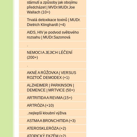
stárnutí a způsoby jak obojímu
předcházet | MVDr.MUDr.Joe
Wallach (10+)
Trvalá detoxikace toxinů | MUDr.
Dietrich Klinghardt (+4)
AIDS, HIV je podvod světového
rozsahu | MUDr.Sazonová
.
NEMOCI A JEJICH LÉČENÍ
(200+)
.
AKNÉ A RŮŽOVKA | VERSUS
ROZTOČ DEMODEX (+1)
ALZHEIMER | PARKINSON |
DEMENCE | MRTVICE (50+)
ARTRITIDA A REVMA (15+)
ARTRÓZA (+10)
..nejlepší kloubní výživa
ASTMA A BRONCHITIDA (+3)
ATEROSKLERÓZA (+2)
ATOPICKÝ EKZÉM (+2)