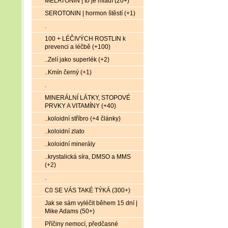
MELATONIN | to je mládí (20+)
SEROTONIN | hormon štěstí (+1)
.
100 + LÉČIVÝCH ROSTLIN k
prevenci a léčbě (+100)
..Zelí jako superlék (+2)
..Kmín černý (+1)
.
MINERÁLNÍ LÁTKY, STOPOVÉ
PRVKY A VITAMÍNY (+40)
..koloidní stříbro (+4 články)
..koloidní zlato
..koloidní minerály
..krystalická síra, DMSO a MMS
(+2)
.
C0 SE VÁS TAKÉ TÝKÁ (300+)
Jak se sám vyléčit během 15 dní |
Mike Adams (50+)
Příčiny nemocí, předčasné