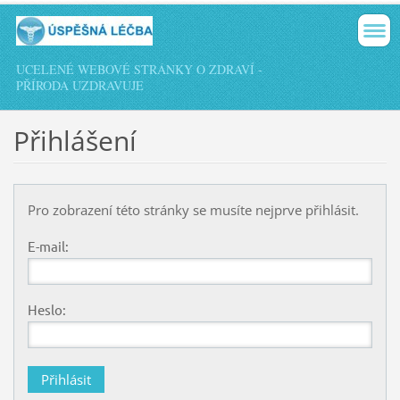
UCELENÉ WEBOVÉ STRÁNKY O ZDRAVÍ -
PŘÍRODA UZDRAVUJE
Přihlášení
Pro zobrazení této stránky se musíte nejprve přihlásit.
E-mail:
Heslo: