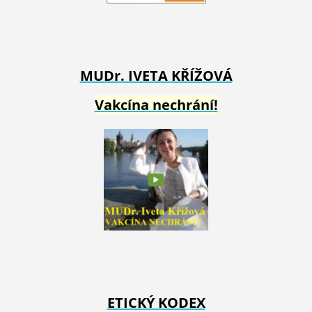
MUDr. IVETA
KŘÍŽOVÁ
Vakcína nechrání!
ETICKÝ KODEX