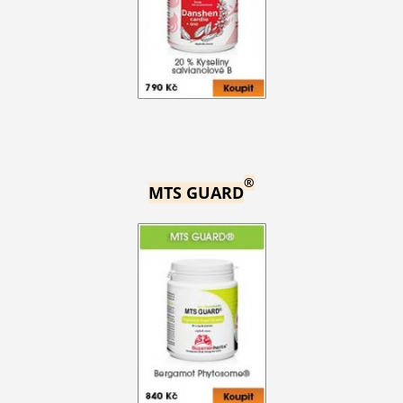
®
MTS GUARD