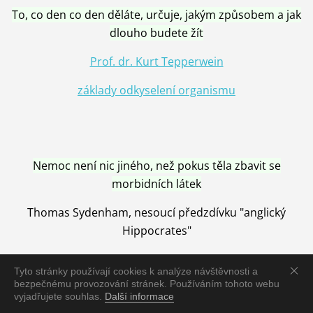
To, co den co den děláte, určuje, jakým způsobem a jak
dlouho budete žít
Prof. dr. Kurt Tepperwein
základy odkyselení organismu
Nemoc není nic jiného, než pokus těla zbavit se
morbidních látek
Thomas Sydenham, nesoucí předzdívku "anglický
Hippocrates"
Tyto stránky používají cookies k analýze návštěvnosti a
bezpečnému provozování stránek. Používáním tohoto webu
vyjadřujete souhlas.
Další informace
Nemoc je vyléčena jen pomocí Přírody, neutralizací a