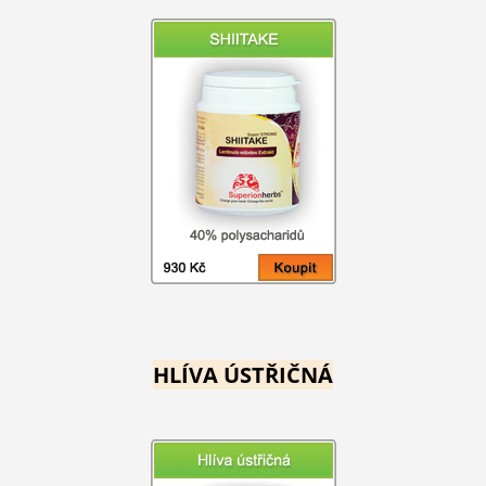
HLÍVA ÚSTŘIČNÁ