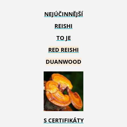
NEJÚČINNĚJŠÍ
REISHI
TO JE
RED REIS
HI
DUANWOOD
S CERTIFIKÁTY