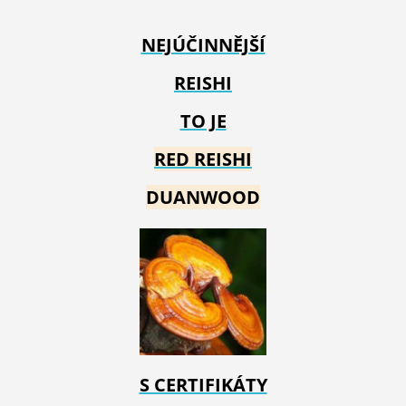
NEJÚČINNĚJŠÍ
REISHI
TO JE
RED REIS
HI
DUANWOOD
S CERTIFIKÁTY