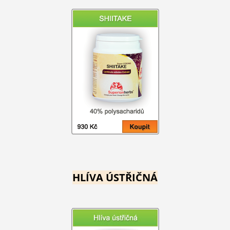
HLÍVA ÚSTŘIČNÁ