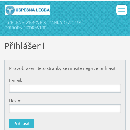
UCELENÉ WEBOVÉ STRÁNKY O ZDRAVÍ -
PŘÍRODA UZDRAVUJE
Přihlášení
Pro zobrazení této stránky se musíte nejprve přihlásit.
E-mail:
Heslo: