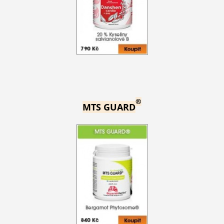
®
MTS GUARD