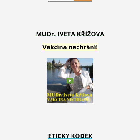
MUDr. IVETA
KŘÍŽOVÁ
Vakcína nechrání!
ETICKÝ KODEX