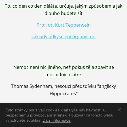
To, co den co den děláte, určuje, jakým způsobem a jak
dlouho budete žít
Prof. dr. Kurt Tepperwein
základy odkyselení organismu
Nemoc není nic jiného, než pokus těla zbavit se
morbidních látek
Thomas Sydenham, nesoucí předzdívku "anglický
Hippocrates"
Tyto stránky používají cookies k analýze návštěvnosti a
bezpečnému provozování stránek. Používáním tohoto webu
vyjadřujete souhlas.
Další informace
Nemoc je vyléčena jen pomocí Přírody, neutralizací a