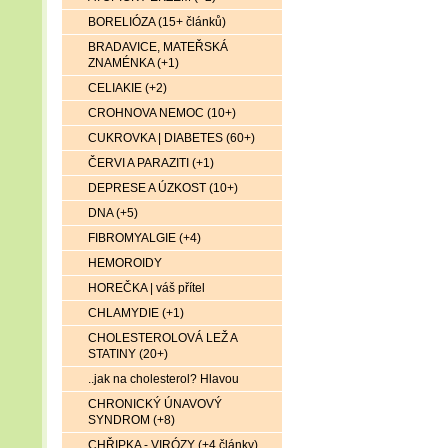
BORELIÓZA (15+ článků)
BRADAVICE, MATEŘSKÁ
ZNAMÉNKA (+1)
CELIAKIE (+2)
CROHNOVA NEMOC (10+)
CUKROVKA | DIABETES (60+)
ČERVI A PARAZITI (+1)
DEPRESE A ÚZKOST (10+)
DNA (+5)
FIBROMYALGIE (+4)
HEMOROIDY
HOREČKA | váš přítel
CHLAMYDIE (+1)
CHOLESTEROLOVÁ LEŽ A
STATINY (20+)
..jak na cholesterol? Hlavou
CHRONICKÝ ÚNAVOVÝ
SYNDROM (+8)
CHŘIPKA - VIRÓZY (+4 články)