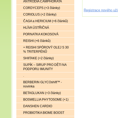
ANTRODIA CAMPHORATA
CORDYCEPS (+3 články)
Registrace nového uži
CORIOLUS (+2 články)
ČAGA a HERICIUM (+6 článků)
HLÍVA ÚSTŘIČNÁ
PORNATKA KOKOSOVÁ
REISHI (+6 článků)
+ REISHI SPÓROVÝ OLEJ S 30
% TRITERPÉNŮ
SHIITAKE (+2 články)
SUPÍK – SIRUP PRO DĚTI NA
PODPORU IMUNITY
.
BERBERIN GLYCOshift™ -
novinka
BETAGLUKAN (+3 články)
BOSWELLIA PHYTOSOME (+1)
DANSHEN CARDIO
PROBIOTIKA BIOME BOOST