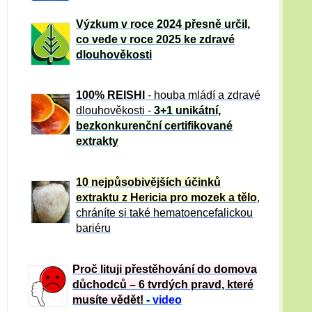
Výzkum v roce 2024 přesně určil,
co vede v roce 2025 ke zdravé
dlouhověkosti
100% REISHI
- houba mládí a zdravé
dlou
h
ověkosti -
3+1 unikátní,
bezkonkurenční certifikované
extrakty
10 nejpůsobivějších účinků
extraktu z Hericia pro mozek a tělo
,
chráníte si také hematoencefalickou
bariéru
Proč lituji přestěhování do domova
důchodců – 6 tvrdých pravd, které
musíte vědět!
-
video