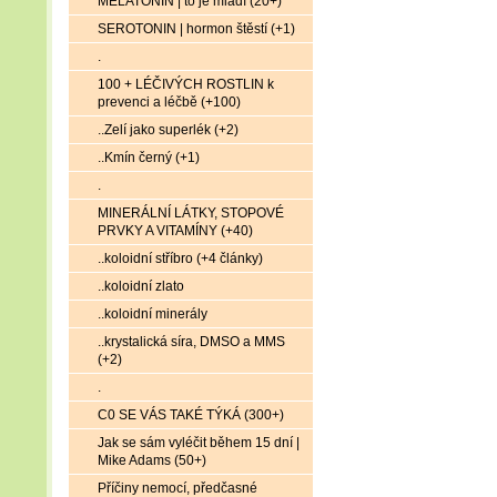
MELATONIN | to je mládí (20+)
SEROTONIN | hormon štěstí (+1)
.
100 + LÉČIVÝCH ROSTLIN k
prevenci a léčbě (+100)
..Zelí jako superlék (+2)
..Kmín černý (+1)
.
MINERÁLNÍ LÁTKY, STOPOVÉ
PRVKY A VITAMÍNY (+40)
..koloidní stříbro (+4 články)
..koloidní zlato
..koloidní minerály
..krystalická síra, DMSO a MMS
(+2)
.
C0 SE VÁS TAKÉ TÝKÁ (300+)
Jak se sám vyléčit během 15 dní |
Mike Adams (50+)
Příčiny nemocí, předčasné