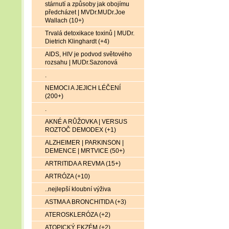
stárnutí a způsoby jak obojímu
předcházet | MVDr.MUDr.Joe
Wallach (10+)
Trvalá detoxikace toxinů | MUDr.
Dietrich Klinghardt (+4)
AIDS, HIV je podvod světového
rozsahu | MUDr.Sazonová
.
NEMOCI A JEJICH LÉČENÍ
(200+)
.
AKNÉ A RŮŽOVKA | VERSUS
ROZTOČ DEMODEX (+1)
ALZHEIMER | PARKINSON |
DEMENCE | MRTVICE (50+)
ARTRITIDA A REVMA (15+)
ARTRÓZA (+10)
..nejlepší kloubní výživa
ASTMA A BRONCHITIDA (+3)
ATEROSKLERÓZA (+2)
ATOPICKÝ EKZÉM (+2)