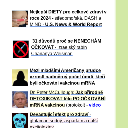
Nejlepší DIETY pro celkové zdraví v
roce 2024 -
středomořská, DASH a
MIND -
U.S. News & World Report
31 důvod
ů proč se NENECHÁM
OČKOVAT
- izraelský rabín
Chananya Weisman
Mezi mladšími Američany prudce
vzrostl nadměrný počet úmrtí, kteří
byli očkováni vakcínou mRNA
Dr. Peter
McCullough:
Jak přírodně
DETOXIKOVAT tělo PO OČKOVÁNÍ
mRNA vakcínou
(protokol) -
video
Devastující efekt pro zdraví
-
glutaman sodný, aspartam a další
excitotoxiny