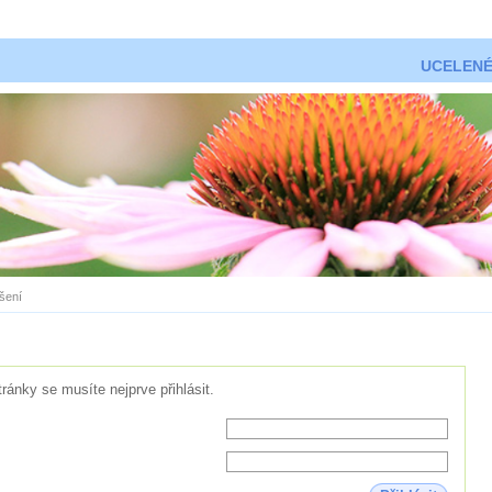
UCELENÉ
ášení
tránky se musíte nejprve přihlásit.