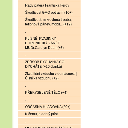
Rady pátera Františka Ferdy
Škodlivost GMO potravin (10+)
Škodlivost: mikrovlnná trouba,
teflonová pánev, mobil... (+19)
.
PLÍSNĚ, KVASINKY,
CHRONICJKÝ ZÁNĚT |
MUDr.Carolyn Dean (+3)
.
ZPŮSOB DÝCHÁNÍ A CO
DÝCHÁTE (+10 článků)
Zkvalitění vzduchu v domácnosti |
Čistička vzduchu (+2)
.
PŘEKYSELENÉ TĚLO (+4)
.
OBČASNÁ HLADOVKA (20+)
K čemu je dobrý půst
.