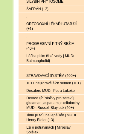
SILYBIN PHYTOSOME
ŠAFRÁN (+2)
.
ORTODOXNÍ LÉKAŘI UTAJUJÍ
(+1)
.
PROGRESIVNÍ PITNÝ REŽIM
(40+)
Léčba pitím čisté vody | MUDr.
Batmanghelidj
.
STRAVOVACÍ SYSTÉM (400+)
10+1 nejzdravějších semen (10+)
Desatero MUDr. Petra Lukeše
Devastující složky pro zdraví |
glutaman, aspartam, excitotoxiny |
MUDr. Russell Blaylock (40+)
Jídlo je tvůj nejlepší lék | MUDr.
Henry Bieler (+3)
Lži o potravinách | Miroslav
Spišiak