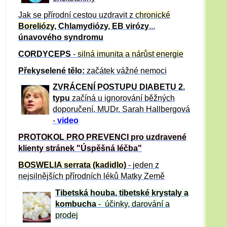
Jak se přírodní cestou uzdravit z
chronické
Boreliózy
, Chlamydiózy, EB virózy
...
únavového syndromu
CORDYCEPS
-
silná imunita a nárůst energie
Překyselené tělo:
začátek vážné nemoci
ZVRÁCE
NÍ POSTUPU DIABETU 2.
typu
začíná u ignorování běžných
doporučení, MUDr. Sarah Hallbergová
-
video
PROTOKOL PRO PREVENCI pro uzdravené
klienty
stránek "Úspěšná léčba"
BOSWELIA serrata (kadidlo)
- jeden z
nejsilnějších přírodních léků Matky Země
Tibetská houba, tibetské
krystaly
a
kombucha
- účinky, darování a
prodej