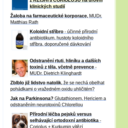
z REISHI
CORIOLUSU
na úrovni
a
klinických studií
Žaloba
na farmaceutické korporace,
MUDr.
Matthias Rath
Koloidní stříbro
- účinné přírodní
antibiotikum,
hustoty koloidního
stříbra, doporučené dávkování
Odstranění rtuti, hliníku a dalších
toxinů z těla, včetně p
revence
-
MUDr. Dietrich Klinghardt
Zblblo již lidstvo natolik,
že se nechá obelhat
pohádkami o vražedném oxidu uhličitém?
Jak na Parkinsona?
Glutathionem, Hericiem a
odstraněním neurotoxinů Chlorellou
Přírodní léčba pejsků versus
selhávající ortodoxní antibiotika
-
Coriolus + Kurkumin vítězí