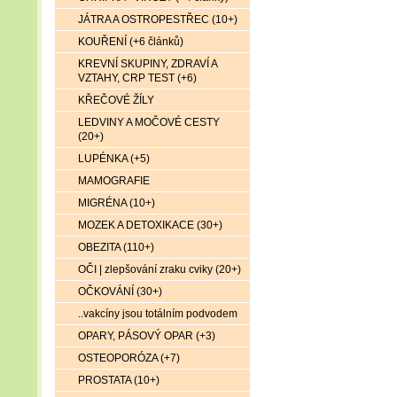
JÁTRA A OSTROPESTŘEC (10+)
KOUŘENÍ (+6 článků)
KREVNÍ SKUPINY, ZDRAVÍ A
VZTAHY, CRP TEST (+6)
KŘEČOVÉ ŽÍLY
LEDVINY A MOČOVÉ CESTY
(20+)
LUPÉNKA (+5)
MAMOGRAFIE
MIGRÉNA (10+)
MOZEK A DETOXIKACE (30+)
OBEZITA (110+)
OČI | zlepšování zraku cviky (20+)
OČKOVÁNÍ (30+)
..vakcíny jsou totálním podvodem
OPARY, PÁSOVÝ OPAR (+3)
OSTEOPORÓZA (+7)
PROSTATA (10+)