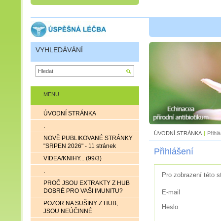
VYHLEDÁVÁNÍ
MENU
ÚVODNÍ STRÁNKA
.
ÚVODNÍ STRÁNKA
|
Přihl
NOVĚ PUBLIKOVANÉ STRÁNKY
"SRPEN 2026" - 11 stránek
Přihlášení
VIDEA/KNIHY... (99/3)
.
Pro zobrazení této s
PROČ JSOU EXTRAKTY Z HUB
DOBRÉ PRO VAŠI IMUNITU?
E-mail
POZOR NA SUŠINY Z HUB,
Heslo
JSOU NEÚČINNÉ