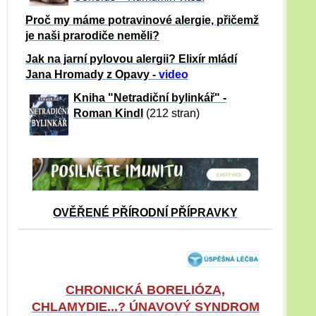
Proč my máme potravinové alergie, přičemž
je naši prarodiče neměli?
Jak na jarní pylovou alergii? Elixír mládí
Jana Hromady z Opavy -
video
Kniha "Netradiční bylinkář" -
Roman Kindl
(212 stran)
OVĚŘENÉ PŘÍRODNÍ PŘÍPRAVKY
CHRONICKÁ BORELIÓZA,
CHLAMYDIE...? ÚNAVOVÝ SYNDROM