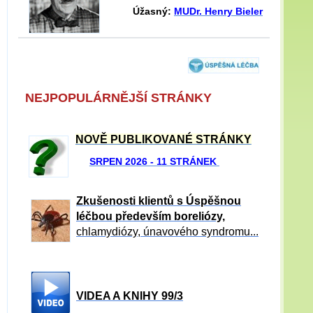
Úžasný:
MUDr. Henry Bieler
NEJPOPULÁRNĚJŠÍ STRÁNKY
NOVĚ PUBLIKOVANÉ STRÁNKY
SRPEN 2026 - 11 STRÁNEK
Zkušenosti klientů s Úspěšnou
léčbou především boreliózy,
chlamydiózy, únavového syndromu...
VIDEA A KNIHY 99/3