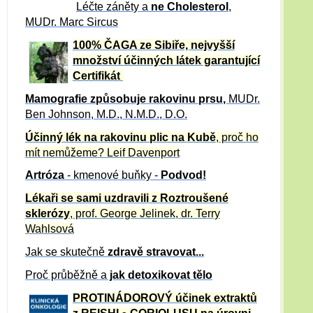
Léčte záněty a
ne Cholesterol
,
MUDr. Marc Sircus
100% ČAGA ze Sibiře, nejvyšší
množství účinných látek garantující
Certifikát
Mamografie způsobuje rakovinu prsu
,
MUDr.
Ben Johnson, M.D., N.M.D., D.O.
Účinný
lék na
rakovinu plic na Kubě
, proč ho
mít nemůžeme?
Leif Davenport
Artróza
- kmenové buňky -
Podvod!
Lékaři se sami uzdravili z Roztroušené
sklerózy
, prof. George Jelinek, dr. Terry
Wahlsová
Jak se skutečně
zdravě
stravovat...
Proč průběžně a
jak detoxikovat tělo
PROTINÁDOROVÝ účinek extraktů