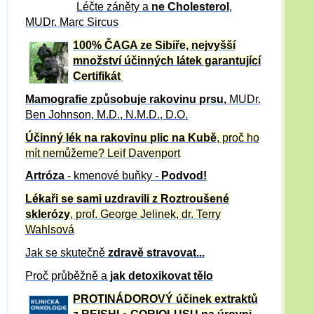
Léčte záněty a
ne Cholesterol
,
MUDr. Marc Sircus
100% ČAGA ze Sibiře, nejvyšší
množství účinných látek garantující
Certifikát
Mamografie způsobuje rakovinu prsu
,
MUDr.
Ben Johnson, M.D., N.M.D., D.O.
Účinný
lék na
rakovinu plic na Kubě
, proč ho
mít nemůžeme?
Leif Davenport
Artróza
- kmenové buňky -
Podvod!
Lékaři se sami uzdravili z Roztroušené
sklerózy
, prof. George Jelinek, dr. Terry
Wahlsová
Jak se skutečně
zdravě
stravovat...
Proč průběžně a
jak detoxikovat tělo
PROTINÁDOROVÝ účinek extraktů