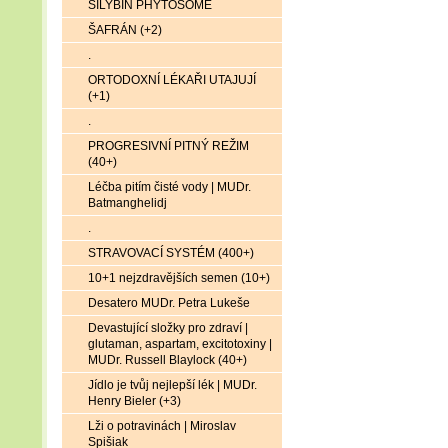
SILYBIN PHYTOSOME
ŠAFRÁN (+2)
.
ORTODOXNÍ LÉKAŘI UTAJUJÍ
(+1)
.
PROGRESIVNÍ PITNÝ REŽIM
(40+)
Léčba pitím čisté vody | MUDr.
Batmanghelidj
.
STRAVOVACÍ SYSTÉM (400+)
10+1 nejzdravějších semen (10+)
Desatero MUDr. Petra Lukeše
Devastující složky pro zdraví |
glutaman, aspartam, excitotoxiny |
MUDr. Russell Blaylock (40+)
Jídlo je tvůj nejlepší lék | MUDr.
Henry Bieler (+3)
Lži o potravinách | Miroslav
Spišiak