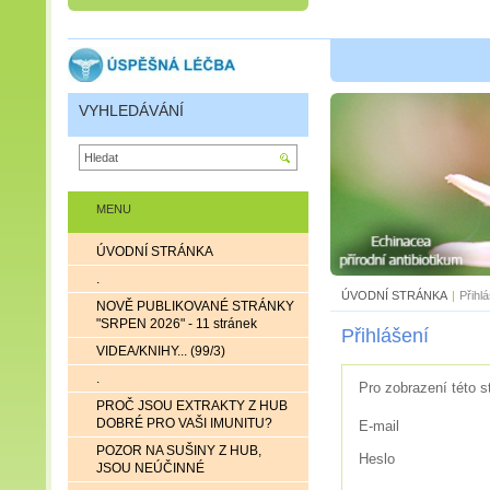
VYHLEDÁVÁNÍ
MENU
ÚVODNÍ STRÁNKA
.
ÚVODNÍ STRÁNKA
|
Přihl
NOVĚ PUBLIKOVANÉ STRÁNKY
"SRPEN 2026" - 11 stránek
Přihlášení
VIDEA/KNIHY... (99/3)
.
Pro zobrazení této s
PROČ JSOU EXTRAKTY Z HUB
DOBRÉ PRO VAŠI IMUNITU?
E-mail
POZOR NA SUŠINY Z HUB,
Heslo
JSOU NEÚČINNÉ