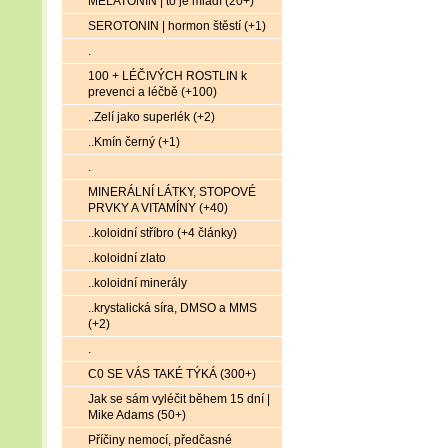
MELATONIN | to je mládí (20+)
SEROTONIN | hormon štěstí (+1)
.
100 + LÉČIVÝCH ROSTLIN k
prevenci a léčbě (+100)
..Zelí jako superlék (+2)
..Kmín černý (+1)
.
MINERÁLNÍ LÁTKY, STOPOVÉ
PRVKY A VITAMÍNY (+40)
..koloidní stříbro (+4 články)
..koloidní zlato
..koloidní minerály
..krystalická síra, DMSO a MMS
(+2)
.
C0 SE VÁS TAKÉ TÝKÁ (300+)
Jak se sám vyléčit během 15 dní |
Mike Adams (50+)
Příčiny nemocí, předčasné