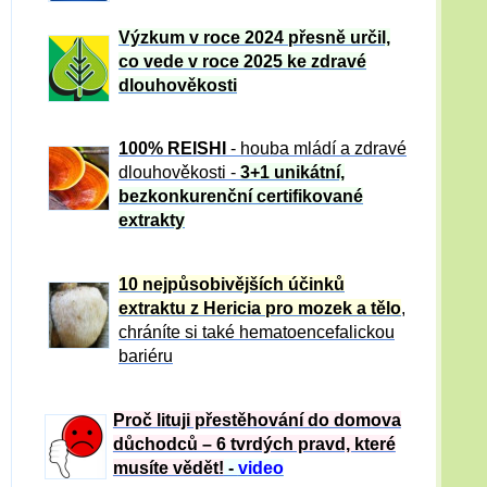
Výzkum v roce 2024 přesně určil,
co vede v roce 2025 ke zdravé
dlouhověkosti
100% REISHI
- houba mládí a zdravé
dlou
h
ověkosti -
3+1 unikátní,
bezkonkurenční certifikované
extrakty
10 nejpůsobivějších účinků
extraktu z Hericia pro mozek a tělo
,
chráníte si také hematoencefalickou
bariéru
Proč lituji přestěhování do domova
důchodců – 6 tvrdých pravd, které
musíte vědět!
-
video