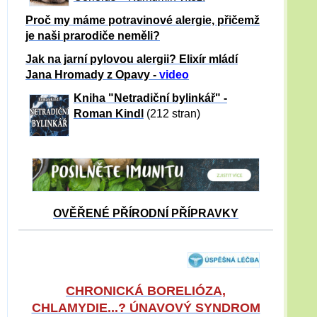
Proč my máme potravinové alergie, přičemž
je naši prarodiče neměli?
Jak na jarní pylovou alergii? Elixír mládí
Jana Hromady z Opavy -
video
Kniha "Netradiční bylinkář" -
Roman Kindl
(212 stran)
OVĚŘENÉ PŘÍRODNÍ PŘÍPRAVKY
CHRONICKÁ BORELIÓZA,
CHLAMYDIE...? ÚNAVOVÝ SYNDROM