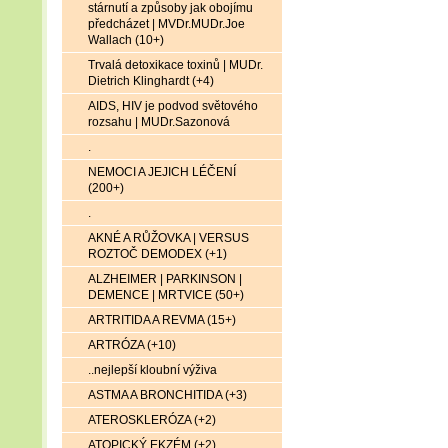
stárnutí a způsoby jak obojímu
předcházet | MVDr.MUDr.Joe
Wallach (10+)
Trvalá detoxikace toxinů | MUDr.
Dietrich Klinghardt (+4)
AIDS, HIV je podvod světového
rozsahu | MUDr.Sazonová
.
NEMOCI A JEJICH LÉČENÍ
(200+)
.
AKNÉ A RŮŽOVKA | VERSUS
ROZTOČ DEMODEX (+1)
ALZHEIMER | PARKINSON |
DEMENCE | MRTVICE (50+)
ARTRITIDA A REVMA (15+)
ARTRÓZA (+10)
..nejlepší kloubní výživa
ASTMA A BRONCHITIDA (+3)
ATEROSKLERÓZA (+2)
ATOPICKÝ EKZÉM (+2)