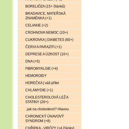
BORELIÓZA (15+ článků)
BRADAVICE, MATEŘSKÁ
ZNAMÉNKA (+1)
CELIAKIE (+2)
CROHNOVA NEMOC (10+)
CUKROVKA | DIABETES (60+)
ČERVI A PARAZITI (+1)
DEPRESE A ÚZKOST (10+)
DNA (+5)
FIBROMYALGIE (+4)
HEMOROIDY
HOREČKA | váš přítel
CHLAMYDIE (+1)
CHOLESTEROLOVÁ LEŽ A
STATINY (20+)
..jak na cholesterol? Hlavou
CHRONICKÝ ÚNAVOVÝ
SYNDROM (+8)
CHŘIPKA - VIRÓZY (+4 články)