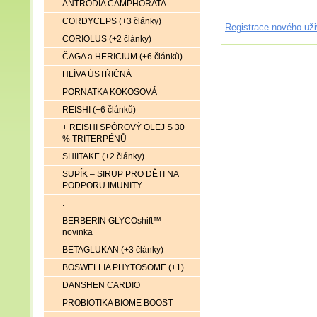
ANTRODIA CAMPHORATA
CORDYCEPS (+3 články)
Registrace nového uži
CORIOLUS (+2 články)
ČAGA a HERICIUM (+6 článků)
HLÍVA ÚSTŘIČNÁ
PORNATKA KOKOSOVÁ
REISHI (+6 článků)
+ REISHI SPÓROVÝ OLEJ S 30
% TRITERPÉNŮ
SHIITAKE (+2 články)
SUPÍK – SIRUP PRO DĚTI NA
PODPORU IMUNITY
.
BERBERIN GLYCOshift™ -
novinka
BETAGLUKAN (+3 články)
BOSWELLIA PHYTOSOME (+1)
DANSHEN CARDIO
PROBIOTIKA BIOME BOOST