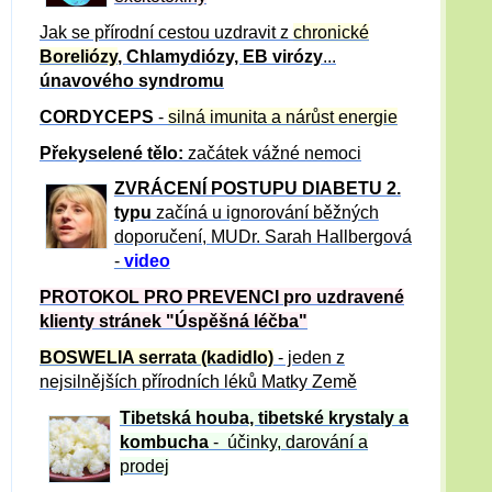
Jak se přírodní cestou uzdravit z
chronické
Boreliózy
, Chlamydiózy, EB virózy
...
únavového syndromu
CORDYCEPS
-
silná imunita a nárůst energie
Překyselené tělo:
začátek vážné nemoci
ZVRÁCE
NÍ POSTUPU DIABETU 2.
typu
začíná u ignorování běžných
doporučení, MUDr. Sarah Hallbergová
-
video
PROTOKOL PRO PREVENCI pro uzdravené
klienty
stránek "Úspěšná léčba"
BOSWELIA serrata (kadidlo)
- jeden z
nejsilnějších přírodních léků Matky Země
Tibetská houba, tibetské
krystaly
a
kombucha
- účinky, darování a
prodej