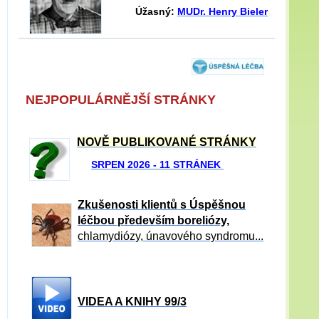
Úžasný:
MUDr. Henry Bieler
NEJPOPULÁRNĚJŠÍ STRÁNKY
NOVĚ PUBLIKOVANÉ STRÁNKY
SRPEN 2026 - 11 STRÁNEK
Zkušenosti klientů s Úspěšnou
léčbou především boreliózy,
chlamydiózy, únavového syndromu...
VIDEA A KNIHY 99/3