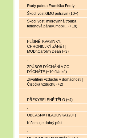
Rady pátera Františka Ferdy
Škodlivost GMO potravin (10+)
Škodlivost: mikrovlnná trouba,
teflonová pánev, mobil... (+19)
.
PLÍSNĚ, KVASINKY,
CHRONICJKÝ ZÁNĚT |
MUDr.Carolyn Dean (+3)
.
ZPŮSOB DÝCHÁNÍ A CO
DÝCHÁTE (+10 článků)
Zkvalitění vzduchu v domácnosti |
Čistička vzduchu (+2)
.
PŘEKYSELENÉ TĚLO (+4)
.
OBČASNÁ HLADOVKA (20+)
K čemu je dobrý půst
.