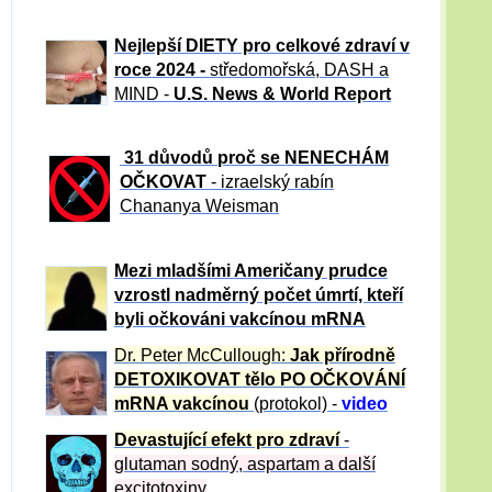
Nejlepší DIETY pro celkové zdraví v
roce 2024 -
středomořská, DASH a
MIND -
U.S. News & World Report
31 důvod
ů proč se NENECHÁM
OČKOVAT
- izraelský rabín
Chananya Weisman
Mezi mladšími Američany prudce
vzrostl nadměrný počet úmrtí, kteří
byli očkováni vakcínou mRNA
Dr. Peter
McCullough:
Jak přírodně
DETOXIKOVAT tělo PO OČKOVÁNÍ
mRNA vakcínou
(protokol) -
video
Devastující efekt pro zdraví
-
glutaman sodný, aspartam a další
excitotoxiny