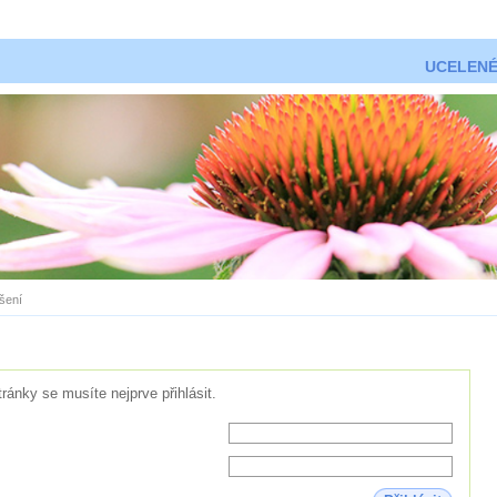
UCELENÉ
ášení
tránky se musíte nejprve přihlásit.