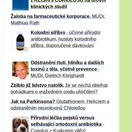
z REISHI
CORIOLUSU
na úrovni
a
klinických studií
Žaloba
na farmaceutické korporace,
MUDr.
Matthias Rath
Koloidní stříbro
- účinné přírodní
antibiotikum,
hustoty koloidního
stříbra, doporučené dávkování
Odstranění rtuti, hliníku a dalších
toxinů z těla, včetně p
revence
-
MUDr. Dietrich Klinghardt
Zblblo již lidstvo natolik,
že se nechá obelhat
pohádkami o vražedném oxidu uhličitém?
Jak na Parkinsona?
Glutathionem, Hericiem a
odstraněním neurotoxinů Chlorellou
Přírodní léčba pejsků versus
selhávající ortodoxní antibiotika
-
Coriolus + Kurkumin vítězí