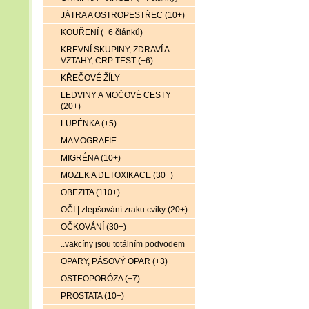
JÁTRA A OSTROPESTŘEC (10+)
KOUŘENÍ (+6 článků)
KREVNÍ SKUPINY, ZDRAVÍ A
VZTAHY, CRP TEST (+6)
KŘEČOVÉ ŽÍLY
LEDVINY A MOČOVÉ CESTY
(20+)
LUPÉNKA (+5)
MAMOGRAFIE
MIGRÉNA (10+)
MOZEK A DETOXIKACE (30+)
OBEZITA (110+)
OČI | zlepšování zraku cviky (20+)
OČKOVÁNÍ (30+)
..vakcíny jsou totálním podvodem
OPARY, PÁSOVÝ OPAR (+3)
OSTEOPORÓZA (+7)
PROSTATA (10+)