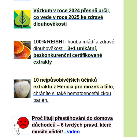
Výzkum v roce 2024 přesně určil,
co vede v roce 2025 ke zdravé
dlouhověkosti
100% REISHI
- houba mládí a zdravé
dlou
h
ověkosti -
3+1 unikátní,
bezkonkurenční certifikované
extrakty
10 nejpůsobivějších účinků
extraktu z Hericia pro mozek a tělo
,
chráníte si také hematoencefalickou
bariéru
Proč lituji přestěhování do domova
důchodců – 6 tvrdých pravd, které
musíte vědět!
-
video