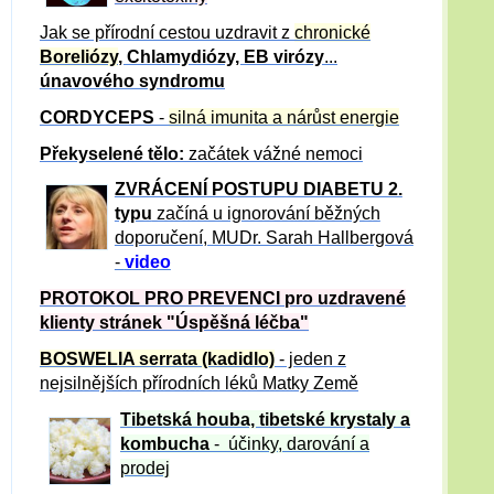
Jak se přírodní cestou uzdravit z
chronické
Boreliózy
, Chlamydiózy, EB virózy
...
únavového syndromu
CORDYCEPS
-
silná imunita a nárůst energie
Překyselené tělo:
začátek vážné nemoci
ZVRÁCE
NÍ POSTUPU DIABETU 2.
typu
začíná u ignorování běžných
doporučení, MUDr. Sarah Hallbergová
-
video
PROTOKOL PRO PREVENCI pro uzdravené
klienty
stránek "Úspěšná léčba"
BOSWELIA serrata (kadidlo)
- jeden z
nejsilnějších přírodních léků Matky Země
Tibetská houba, tibetské
krystaly
a
kombucha
- účinky, darování a
prodej