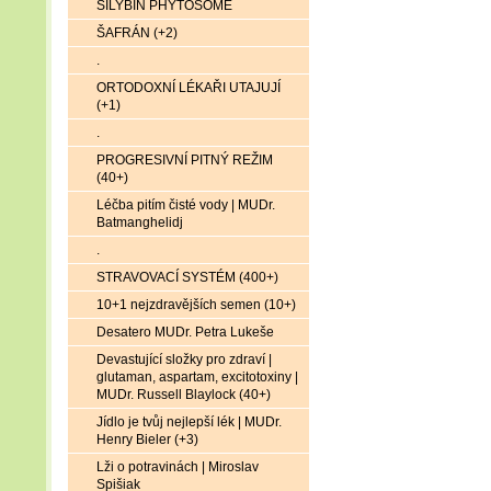
SILYBIN PHYTOSOME
ŠAFRÁN (+2)
.
ORTODOXNÍ LÉKAŘI UTAJUJÍ
(+1)
.
PROGRESIVNÍ PITNÝ REŽIM
(40+)
Léčba pitím čisté vody | MUDr.
Batmanghelidj
.
STRAVOVACÍ SYSTÉM (400+)
10+1 nejzdravějších semen (10+)
Desatero MUDr. Petra Lukeše
Devastující složky pro zdraví |
glutaman, aspartam, excitotoxiny |
MUDr. Russell Blaylock (40+)
Jídlo je tvůj nejlepší lék | MUDr.
Henry Bieler (+3)
Lži o potravinách | Miroslav
Spišiak