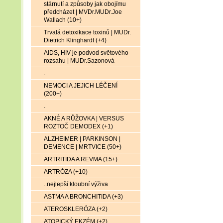
stárnutí a způsoby jak obojímu
předcházet | MVDr.MUDr.Joe
Wallach (10+)
Trvalá detoxikace toxinů | MUDr.
Dietrich Klinghardt (+4)
AIDS, HIV je podvod světového
rozsahu | MUDr.Sazonová
.
NEMOCI A JEJICH LÉČENÍ
(200+)
.
AKNÉ A RŮŽOVKA | VERSUS
ROZTOČ DEMODEX (+1)
ALZHEIMER | PARKINSON |
DEMENCE | MRTVICE (50+)
ARTRITIDA A REVMA (15+)
ARTRÓZA (+10)
..nejlepší kloubní výživa
ASTMA A BRONCHITIDA (+3)
ATEROSKLERÓZA (+2)
ATOPICKÝ EKZÉM (+2)