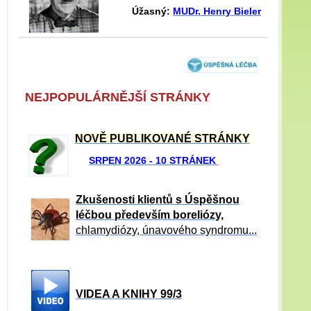
Úžasný:
MUDr. Henry Bieler
NEJPOPULÁRNĚJŠÍ STRÁNKY
NOVĚ PUBLIKOVANÉ STRÁNKY
SRPEN 2026 - 10 STRÁNEK
Zkušenosti klientů s Úspěšnou
léčbou především boreliózy,
chlamydiózy, únavového syndromu...
VIDEA A KNIHY 99/3