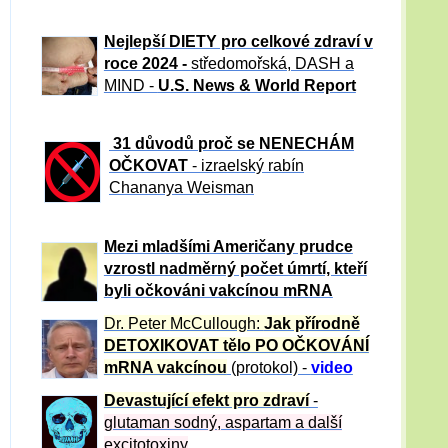
Nejlepší DIETY pro celkové zdraví v
roce 2024 -
středomořská, DASH a
MIND -
U.S. News & World Report
31 důvod
ů proč se NENECHÁM
OČKOVAT
- izraelský rabín
Chananya Weisman
Mezi mladšími Američany prudce
vzrostl nadměrný počet úmrtí, kteří
byli očkováni vakcínou mRNA
Dr. Peter
McCullough:
Jak přírodně
DETOXIKOVAT tělo PO OČKOVÁNÍ
mRNA vakcínou
(protokol) -
video
Devastující efekt pro zdraví
-
glutaman sodný, aspartam a další
excitotoxiny