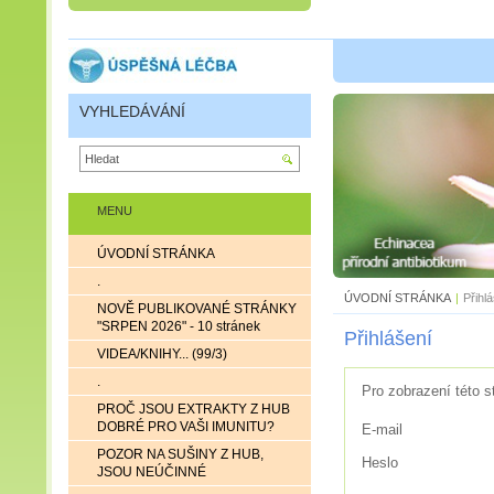
VYHLEDÁVÁNÍ
MENU
ÚVODNÍ STRÁNKA
.
ÚVODNÍ STRÁNKA
|
Přihl
NOVĚ PUBLIKOVANÉ STRÁNKY
"SRPEN 2026" - 10 stránek
Přihlášení
VIDEA/KNIHY... (99/3)
.
Pro zobrazení této s
PROČ JSOU EXTRAKTY Z HUB
DOBRÉ PRO VAŠI IMUNITU?
E-mail
POZOR NA SUŠINY Z HUB,
Heslo
JSOU NEÚČINNÉ