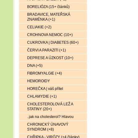
BORELIÓZA (15+ článků)
BRADAVICE, MATEŘSKÁ
ZNAMÉNKA (+1)
CELIAKIE (+2)
CROHNOVA NEMOC (10+)
CUKROVKA | DIABETES (60+)
ČERVI A PARAZITI (+1)
DEPRESE A ÚZKOST (10+)
DNA (+5)
FIBROMYALGIE (+4)
HEMOROIDY
HOREČKA | váš přítel
CHLAMYDIE (+1)
CHOLESTEROLOVÁ LEŽ A
STATINY (20+)
..jak na cholesterol? Hlavou
CHRONICKÝ ÚNAVOVÝ
SYNDROM (+8)
CHŘIPKA - VIRÓZY (+4 články)