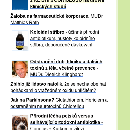
z REISHI
CORIOLUSU
na úrovni
a
klinických studií
Žaloba
na farmaceutické korporace,
MUDr.
Matthias Rath
Koloidní stříbro
- účinné přírodní
antibiotikum,
hustoty koloidního
stříbra, doporučené dávkování
Odstranění rtuti, hliníku a dalších
toxinů z těla, včetně p
revence
-
MUDr. Dietrich Klinghardt
Zblblo již lidstvo natolik,
že se nechá obelhat
pohádkami o vražedném oxidu uhličitém?
Jak na Parkinsona?
Glutathionem, Hericiem a
odstraněním neurotoxinů Chlorellou
Přírodní léčba pejsků versus
selhávající ortodoxní antibiotika
-
Coriolus + Kurkumin vítězí