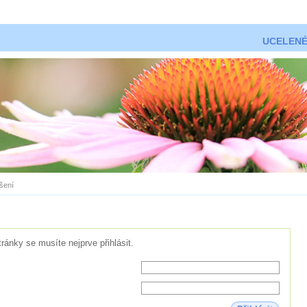
UCELENÉ
ášení
tránky se musíte nejprve přihlásit.