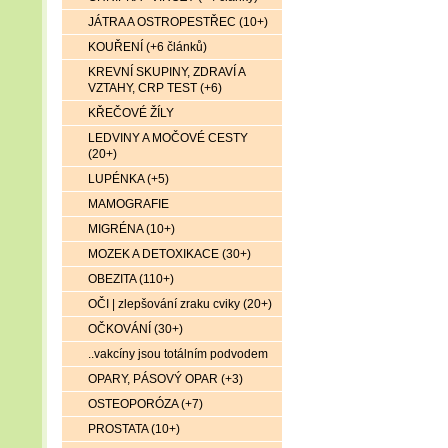
JÁTRA A OSTROPESTŘEC (10+)
KOUŘENÍ (+6 článků)
KREVNÍ SKUPINY, ZDRAVÍ A
VZTAHY, CRP TEST (+6)
KŘEČOVÉ ŽÍLY
LEDVINY A MOČOVÉ CESTY
(20+)
LUPÉNKA (+5)
MAMOGRAFIE
MIGRÉNA (10+)
MOZEK A DETOXIKACE (30+)
OBEZITA (110+)
OČI | zlepšování zraku cviky (20+)
OČKOVÁNÍ (30+)
..vakcíny jsou totálním podvodem
OPARY, PÁSOVÝ OPAR (+3)
OSTEOPORÓZA (+7)
PROSTATA (10+)