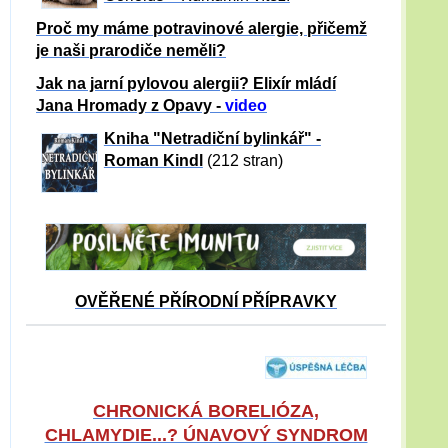
Proč my máme potravinové alergie, přičemž
je naši prarodiče neměli?
Jak na jarní pylovou alergii? Elixír mládí
Jana Hromady z Opavy -
video
Kniha "Netradiční bylinkář" -
Roman Kindl
(212 stran)
OVĚŘENÉ PŘÍRODNÍ PŘÍPRAVKY
CHRONICKÁ BORELIÓZA,
CHLAMYDIE...? ÚNAVOVÝ SYNDROM