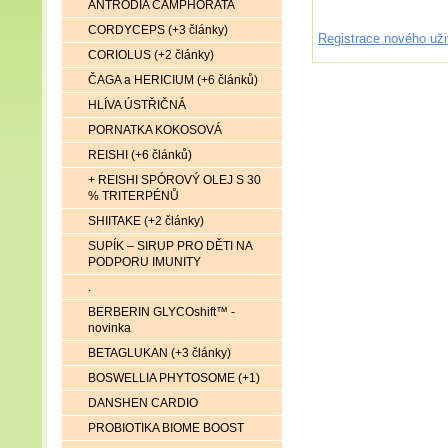
ANTRODIA CAMPHORATA
CORDYCEPS (+3 články)
Registrace nového uži
CORIOLUS (+2 články)
ČAGA a HERICIUM (+6 článků)
HLÍVA ÚSTŘIČNÁ
PORNATKA KOKOSOVÁ
REISHI (+6 článků)
+ REISHI SPÓROVÝ OLEJ S 30
% TRITERPÉNŮ
SHIITAKE (+2 články)
SUPÍK – SIRUP PRO DĚTI NA
PODPORU IMUNITY
.
BERBERIN GLYCOshift™ -
novinka
BETAGLUKAN (+3 články)
BOSWELLIA PHYTOSOME (+1)
DANSHEN CARDIO
PROBIOTIKA BIOME BOOST