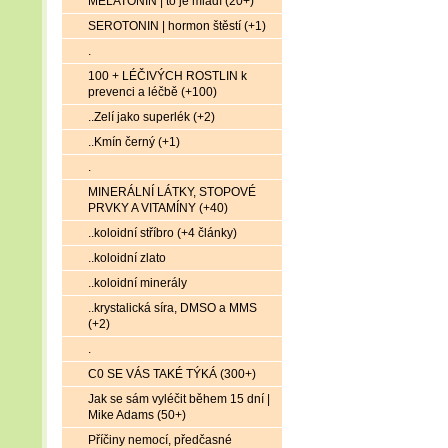
MELATONIN | to je mládí (20+)
SEROTONIN | hormon štěstí (+1)
.
100 + LÉČIVÝCH ROSTLIN k
prevenci a léčbě (+100)
..Zelí jako superlék (+2)
..Kmín černý (+1)
.
MINERÁLNÍ LÁTKY, STOPOVÉ
PRVKY A VITAMÍNY (+40)
..koloidní stříbro (+4 články)
..koloidní zlato
..koloidní minerály
..krystalická síra, DMSO a MMS
(+2)
.
C0 SE VÁS TAKÉ TÝKÁ (300+)
Jak se sám vyléčit během 15 dní |
Mike Adams (50+)
Příčiny nemocí, předčasné