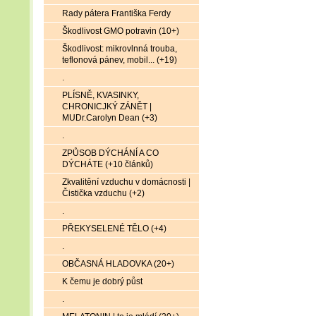
Rady pátera Františka Ferdy
Škodlivost GMO potravin (10+)
Škodlivost: mikrovlnná trouba,
teflonová pánev, mobil... (+19)
.
PLÍSNĚ, KVASINKY,
CHRONICJKÝ ZÁNĚT |
MUDr.Carolyn Dean (+3)
.
ZPŮSOB DÝCHÁNÍ A CO
DÝCHÁTE (+10 článků)
Zkvalitění vzduchu v domácnosti |
Čistička vzduchu (+2)
.
PŘEKYSELENÉ TĚLO (+4)
.
OBČASNÁ HLADOVKA (20+)
K čemu je dobrý půst
.