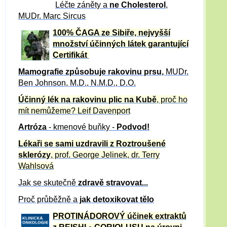
Léčte záněty a
ne Cholesterol
,
MUDr. Marc Sircus
100% ČAGA ze Sibiře, nejvyšší
množství účinných látek garantující
Certifikát
Mamografie způsobuje rakovinu prsu
,
MUDr.
Ben Johnson, M.D., N.M.D., D.O.
Účinný
lék na
rakovinu plic na Kubě
, proč ho
mít nemůžeme?
Leif Davenport
Artróza
- kmenové buňky -
Podvod!
Lékaři se sami uzdravili z Roztroušené
sklerózy
, prof. George Jelinek, dr. Terry
Wahlsová
Jak se skutečně
zdravě
stravovat...
Proč průběžně a
jak detoxikovat tělo
PROTINÁDOROVÝ účinek extraktů