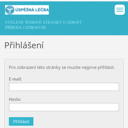
UCELENÉ WEBOVÉ STRÁNKY O ZDRAVÍ -
PŘÍRODA UZDRAVUJE
Přihlášení
Pro zobrazení této stránky se musíte nejprve přihlásit.
E-mail:
Heslo: