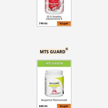
®
MTS GUARD