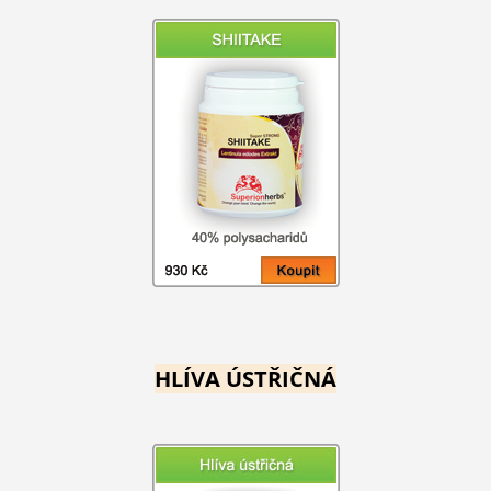
HLÍVA ÚSTŘIČNÁ