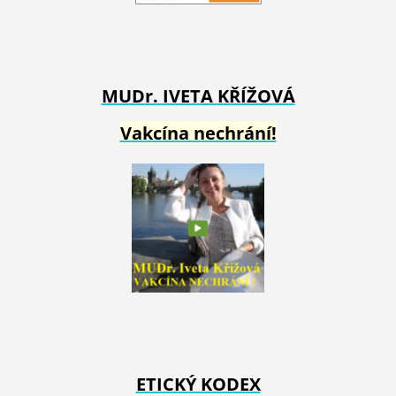
MUDr. IVETA
KŘÍŽOVÁ
Vakcína nechrání!
ETICKÝ KODEX