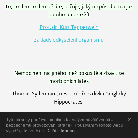
To, co den co den děláte, určuje, jakým způsobem a jak
dlouho budete žít
Prof. dr. Kurt Tepperwein
základy odkyselení organismu
Nemoc není nic jiného, než pokus těla zbavit se
morbidních látek
Thomas Sydenham, nesoucí předzdívku "anglický
Hippocrates"
Tyto stránky používají cookies k analýze návštěvnosti a
bezpečnému provozování stránek. Používáním tohoto webu
vyjadřujete souhlas.
Další informace
Nemoc je vyléčena jen pomocí Přírody, neutralizací a