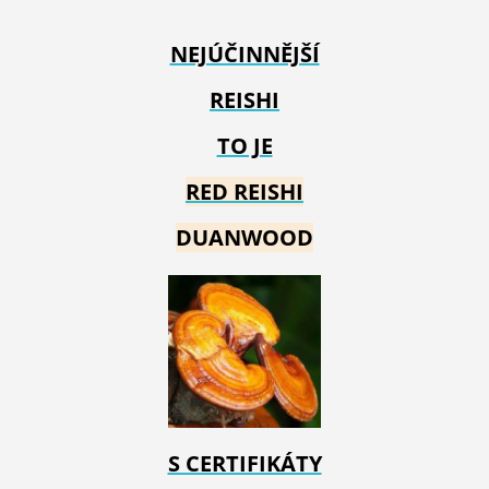
NEJÚČINNĚJŠÍ
REISHI
TO JE
RED REIS
HI
DUANWOOD
S CERTIFIKÁTY