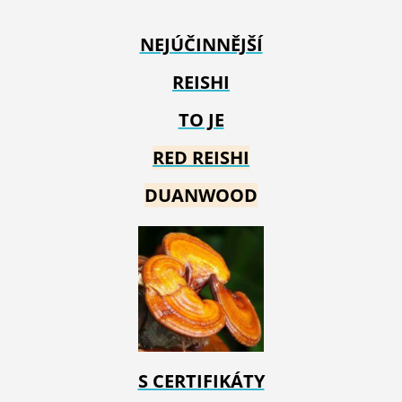
NEJÚČINNĚJŠÍ
REISHI
TO JE
RED REIS
HI
DUANWOOD
S CERTIFIKÁTY