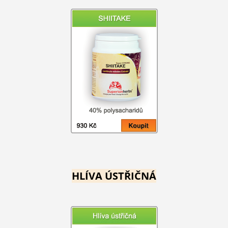
HLÍVA ÚSTŘIČNÁ