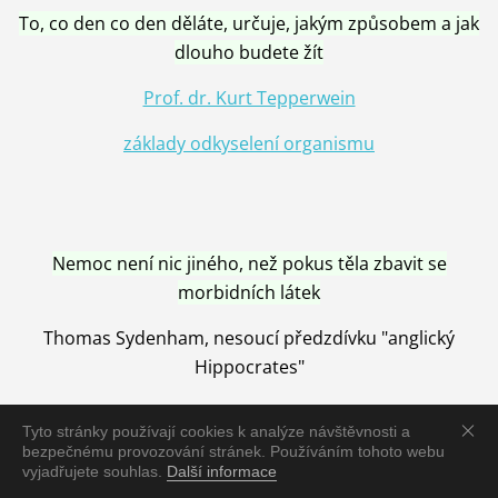
To, co den co den děláte, určuje, jakým způsobem a jak
dlouho budete žít
Prof. dr. Kurt Tepperwein
základy odkyselení organismu
Nemoc není nic jiného, než pokus těla zbavit se
morbidních látek
Thomas Sydenham, nesoucí předzdívku "anglický
Hippocrates"
Tyto stránky používají cookies k analýze návštěvnosti a
bezpečnému provozování stránek. Používáním tohoto webu
vyjadřujete souhlas.
Další informace
Nemoc je vyléčena jen pomocí Přírody, neutralizací a