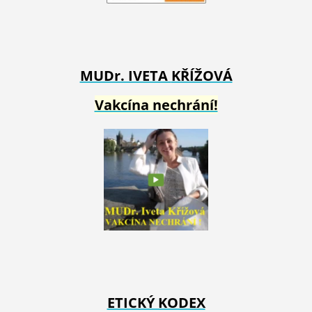
MUDr. IVETA
KŘÍŽOVÁ
Vakcína nechrání!
ETICKÝ KODEX