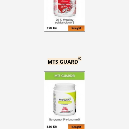
®
MTS GUARD