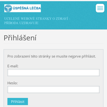
UCELENÉ WEBOVÉ STRÁNKY O ZDRAVÍ -
PŘÍRODA UZDRAVUJE
Přihlášení
Pro zobrazení této stránky se musíte nejprve přihlásit.
E-mail:
Heslo: