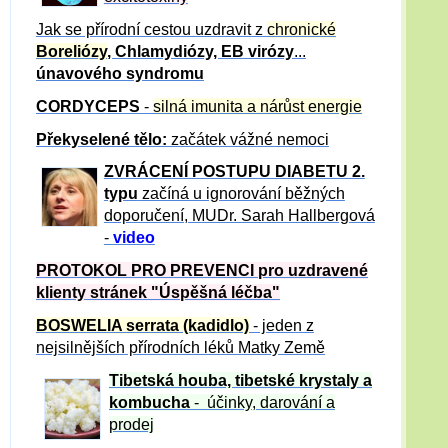
Jak se přírodní cestou uzdravit z
chronické
Boreliózy
, Chlamydiózy, EB virózy
...
únavového syndromu
CORDYCEPS
-
silná imunita a nárůst energie
Překyselené tělo:
začátek vážné nemoci
ZVRÁCE
NÍ POSTUPU DIABETU 2.
typu
začíná u ignorování běžných
doporučení, MUDr. Sarah Hallbergová
-
video
PROTOKOL PRO PREVENCI pro uzdravené
klienty
stránek "Úspěšná léčba"
BOSWELIA serrata (kadidlo)
- jeden z
nejsilnějších přírodních léků Matky Země
Tibetská houba, tibetské
krystaly
a
kombucha
- účinky, darování a
prodej