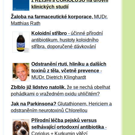
z REISHI
CORIOLUSU
na úrovni
a
klinických studií
Žaloba
na farmaceutické korporace,
MUDr.
Matthias Rath
Koloidní stříbro
- účinné přírodní
antibiotikum,
hustoty koloidního
stříbra, doporučené dávkování
Odstranění rtuti, hliníku a dalších
toxinů z těla, včetně p
revence
-
MUDr. Dietrich Klinghardt
Zblblo již lidstvo natolik,
že se nechá obelhat
pohádkami o vražedném oxidu uhličitém?
Jak na Parkinsona?
Glutathionem, Hericiem a
odstraněním neurotoxinů Chlorellou
Přírodní léčba pejsků versus
selhávající ortodoxní antibiotika
-
Coriolus + Kurkumin vítězí