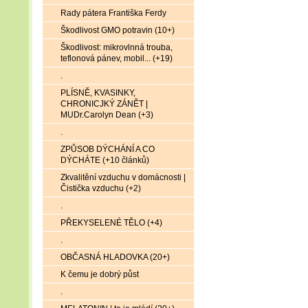
Rady pátera Františka Ferdy
Škodlivost GMO potravin (10+)
Škodlivost: mikrovlnná trouba,
teflonová pánev, mobil... (+19)
.
PLÍSNĚ, KVASINKY,
CHRONICJKÝ ZÁNĚT |
MUDr.Carolyn Dean (+3)
.
ZPŮSOB DÝCHÁNÍ A CO
DÝCHÁTE (+10 článků)
Zkvalitění vzduchu v domácnosti |
Čistička vzduchu (+2)
.
PŘEKYSELENÉ TĚLO (+4)
.
OBČASNÁ HLADOVKA (20+)
K čemu je dobrý půst
.