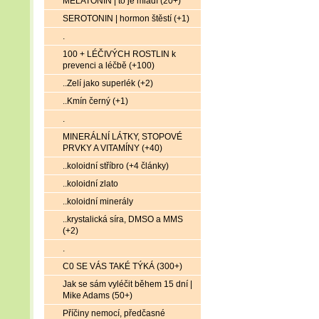
MELATONIN | to je mládí (20+)
SEROTONIN | hormon štěstí (+1)
.
100 + LÉČIVÝCH ROSTLIN k
prevenci a léčbě (+100)
..Zelí jako superlék (+2)
..Kmín černý (+1)
.
MINERÁLNÍ LÁTKY, STOPOVÉ
PRVKY A VITAMÍNY (+40)
..koloidní stříbro (+4 články)
..koloidní zlato
..koloidní minerály
..krystalická síra, DMSO a MMS
(+2)
.
C0 SE VÁS TAKÉ TÝKÁ (300+)
Jak se sám vyléčit během 15 dní |
Mike Adams (50+)
Příčiny nemocí, předčasné