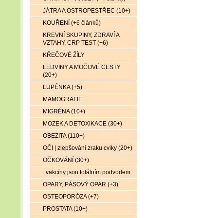
JÁTRA A OSTROPESTŘEC (10+)
KOUŘENÍ (+6 článků)
KREVNÍ SKUPINY, ZDRAVÍ A
VZTAHY, CRP TEST (+6)
KŘEČOVÉ ŽÍLY
LEDVINY A MOČOVÉ CESTY
(20+)
LUPÉNKA (+5)
MAMOGRAFIE
MIGRÉNA (10+)
MOZEK A DETOXIKACE (30+)
OBEZITA (110+)
OČI | zlepšování zraku cviky (20+)
OČKOVÁNÍ (30+)
..vakcíny jsou totálním podvodem
OPARY, PÁSOVÝ OPAR (+3)
OSTEOPORÓZA (+7)
PROSTATA (10+)