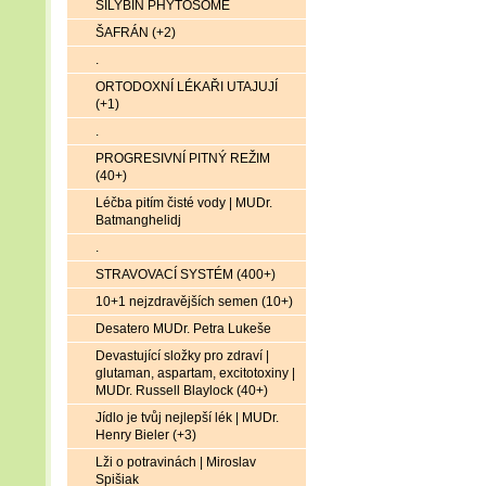
SILYBIN PHYTOSOME
ŠAFRÁN (+2)
.
ORTODOXNÍ LÉKAŘI UTAJUJÍ
(+1)
.
PROGRESIVNÍ PITNÝ REŽIM
(40+)
Léčba pitím čisté vody | MUDr.
Batmanghelidj
.
STRAVOVACÍ SYSTÉM (400+)
10+1 nejzdravějších semen (10+)
Desatero MUDr. Petra Lukeše
Devastující složky pro zdraví |
glutaman, aspartam, excitotoxiny |
MUDr. Russell Blaylock (40+)
Jídlo je tvůj nejlepší lék | MUDr.
Henry Bieler (+3)
Lži o potravinách | Miroslav
Spišiak