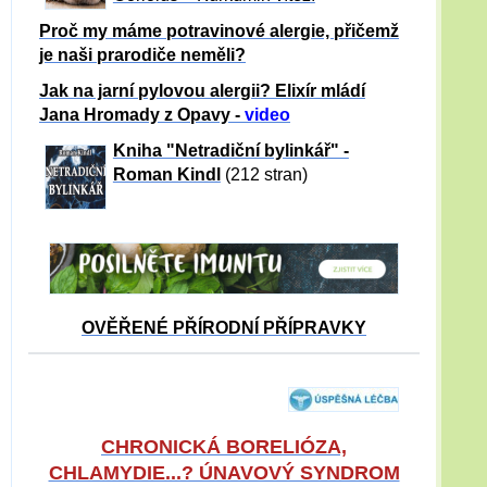
Proč my máme potravinové alergie, přičemž
je naši prarodiče neměli?
Jak na jarní pylovou alergii? Elixír mládí
Jana Hromady z Opavy -
video
Kniha "Netradiční bylinkář" -
Roman Kindl
(212 stran)
OVĚŘENÉ PŘÍRODNÍ PŘÍPRAVKY
CHRONICKÁ BORELIÓZA,
CHLAMYDIE...? ÚNAVOVÝ SYNDROM