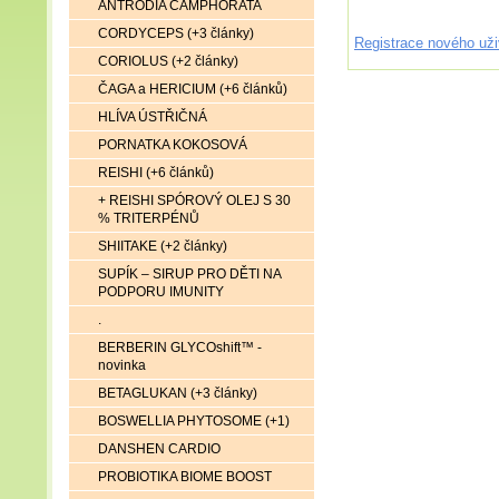
ANTRODIA CAMPHORATA
CORDYCEPS (+3 články)
Registrace nového uži
CORIOLUS (+2 články)
ČAGA a HERICIUM (+6 článků)
HLÍVA ÚSTŘIČNÁ
PORNATKA KOKOSOVÁ
REISHI (+6 článků)
+ REISHI SPÓROVÝ OLEJ S 30
% TRITERPÉNŮ
SHIITAKE (+2 články)
SUPÍK – SIRUP PRO DĚTI NA
PODPORU IMUNITY
.
BERBERIN GLYCOshift™ -
novinka
BETAGLUKAN (+3 články)
BOSWELLIA PHYTOSOME (+1)
DANSHEN CARDIO
PROBIOTIKA BIOME BOOST