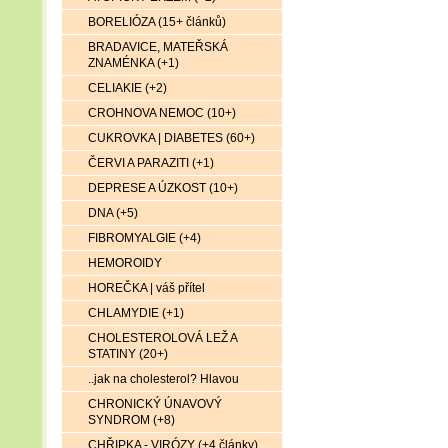
BORELIÓZA (15+ článků)
BRADAVICE, MATEŘSKÁ
ZNAMÉNKA (+1)
CELIAKIE (+2)
CROHNOVA NEMOC (10+)
CUKROVKA | DIABETES (60+)
ČERVI A PARAZITI (+1)
DEPRESE A ÚZKOST (10+)
DNA (+5)
FIBROMYALGIE (+4)
HEMOROIDY
HOREČKA | váš přítel
CHLAMYDIE (+1)
CHOLESTEROLOVÁ LEŽ A
STATINY (20+)
..jak na cholesterol? Hlavou
CHRONICKÝ ÚNAVOVÝ
SYNDROM (+8)
CHŘIPKA - VIRÓZY (+4 články)