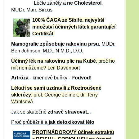
Léčte záněty a
ne Cholesterol
,
MUDr. Marc Sircus
100% ČAGA ze Sibiře, nejvyšší
množství účinných látek garantující
Certifikát
Mamografie způsobuje rakovinu prsu
,
MUDr.
Ben Johnson, M.D., N.M.D., D.O.
Účinný
lék na
rakovinu plic na Kubě
, proč ho
mít nemůžeme?
Leif Davenport
Artróza
- kmenové buňky -
Podvod!
Lékaři se sami uzdravili z Roztroušené
sklerózy
, prof. George Jelinek, dr. Terry
Wahlsová
Jak se skutečně
zdravě
stravovat...
Proč průběžně a
jak detoxikovat tělo
PROTINÁDOROVÝ účinek extraktů