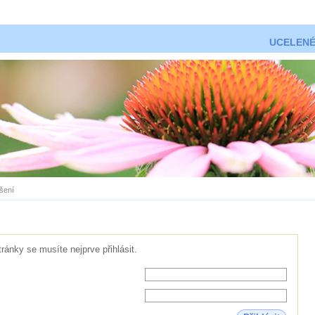
UCELENÉ
ášení
tránky se musíte nejprve přihlásit.