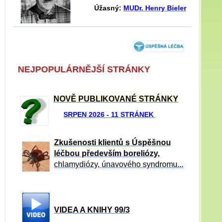
Úžasný:
MUDr. Henry Bieler
NEJPOPULÁRNĚJŠÍ STRÁNKY
NOVĚ PUBLIKOVANÉ STRÁNKY
SRPEN 2026 - 11 STRÁNEK
Zkušenosti klientů s Úspěšnou
léčbou především boreliózy,
chlamydiózy, únavového syndromu...
VIDEA A KNIHY 99/3