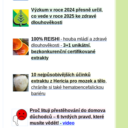
Výzkum v roce 2024 přesně určil,
co vede v roce 2025 ke zdravé
dlouhověkosti
100% REISHI
- houba mládí a zdravé
dlou
h
ověkosti -
3+1 unikátní,
bezkonkurenční certifikované
extrakty
10 nejpůsobivějších účinků
extraktu z Hericia pro mozek a tělo
,
chráníte si také hematoencefalickou
bariéru
Proč lituji přestěhování do domova
důchodců – 6 tvrdých pravd, které
musíte vědět!
-
video