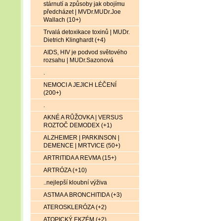
stárnutí a způsoby jak obojímu
předcházet | MVDr.MUDr.Joe
Wallach (10+)
Trvalá detoxikace toxinů | MUDr.
Dietrich Klinghardt (+4)
AIDS, HIV je podvod světového
rozsahu | MUDr.Sazonová
.
NEMOCI A JEJICH LÉČENÍ
(200+)
.
AKNÉ A RŮŽOVKA | VERSUS
ROZTOČ DEMODEX (+1)
ALZHEIMER | PARKINSON |
DEMENCE | MRTVICE (50+)
ARTRITIDA A REVMA (15+)
ARTRÓZA (+10)
..nejlepší kloubní výživa
ASTMA A BRONCHITIDA (+3)
ATEROSKLERÓZA (+2)
ATOPICKÝ EKZÉM (+2)