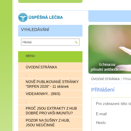
VYHLEDÁVÁNÍ
MENU
ÚVODNÍ STRÁNKA
.
ÚVODNÍ STRÁNKA
|
Přihl
NOVĚ PUBLIKOVANÉ STRÁNKY
"SRPEN 2026" - 11 stránek
Přihlášení
VIDEA/KNIHY... (99/3)
.
Pro zobrazení této s
PROČ JSOU EXTRAKTY Z HUB
DOBRÉ PRO VAŠI IMUNITU?
E-mail
POZOR NA SUŠINY Z HUB,
Heslo
JSOU NEÚČINNÉ