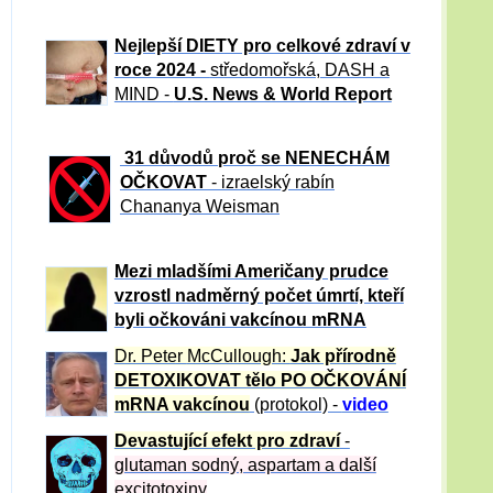
Nejlepší DIETY pro celkové zdraví v
roce 2024 -
středomořská, DASH a
MIND -
U.S. News & World Report
31 důvod
ů proč se NENECHÁM
OČKOVAT
- izraelský rabín
Chananya Weisman
Mezi mladšími Američany prudce
vzrostl nadměrný počet úmrtí, kteří
byli očkováni vakcínou mRNA
Dr. Peter
McCullough:
Jak přírodně
DETOXIKOVAT tělo PO OČKOVÁNÍ
mRNA vakcínou
(protokol) -
video
Devastující efekt pro zdraví
-
glutaman sodný, aspartam a další
excitotoxiny