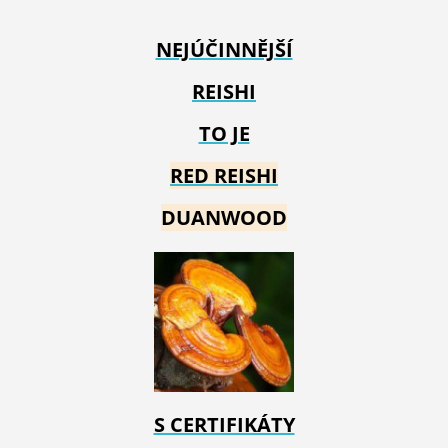
NEJÚČINNĚJŠÍ
REISHI
TO JE
RED REIS
HI
DUANWOOD
S CERTIFIKÁTY