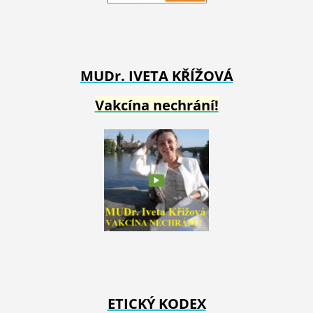
MUDr. IVETA
KŘÍŽOVÁ
Vakcína nechrání!
ETICKÝ KODEX