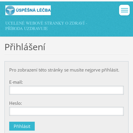
UCELENÉ WEBOVÉ STRÁNKY O ZDRAVÍ -
PŘÍRODA UZDRAVUJE
Přihlášení
Pro zobrazení této stránky se musíte nejprve přihlásit.
E-mail:
Heslo: