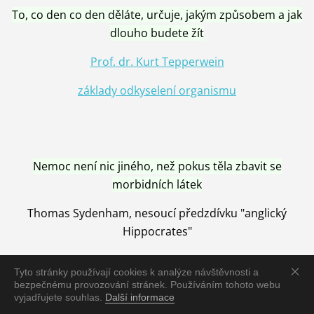
To, co den co den děláte, určuje, jakým způsobem a jak
dlouho budete žít
Prof. dr. Kurt Tepperwein
základy odkyselení organismu
Nemoc není nic jiného, než pokus těla zbavit se
morbidních látek
Thomas Sydenham, nesoucí předzdívku "anglický
Hippocrates"
Tyto stránky používají cookies k analýze návštěvnosti a
bezpečnému provozování stránek. Používáním tohoto webu
vyjadřujete souhlas.
Další informace
Nemoc je vyléčena jen pomocí Přírody, neutralizací a