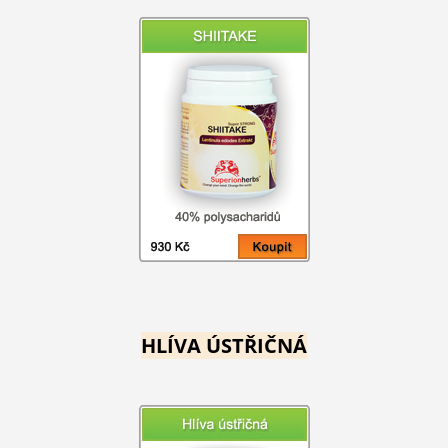
HLÍVA ÚSTŘIČNÁ