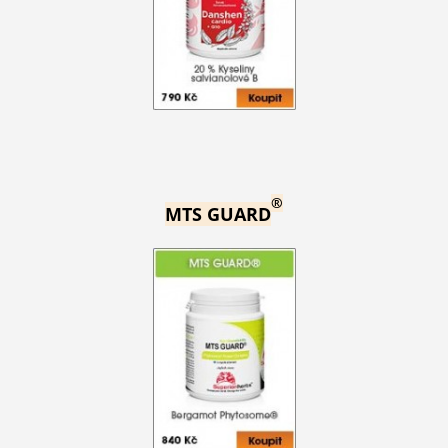
®
MTS GUARD