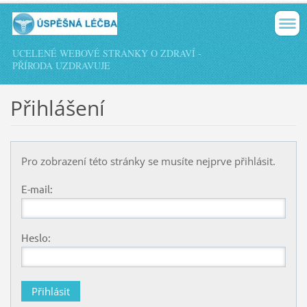
UCELENÉ WEBOVÉ STRÁNKY O ZDRAVÍ -
PŘÍRODA UZDRAVUJE
Přihlášení
Pro zobrazení této stránky se musíte nejprve přihlásit.
E-mail:
Heslo: