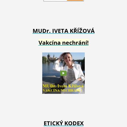
MUDr. IVETA
KŘÍŽOVÁ
Vakcína nechrání!
ETICKÝ KODEX