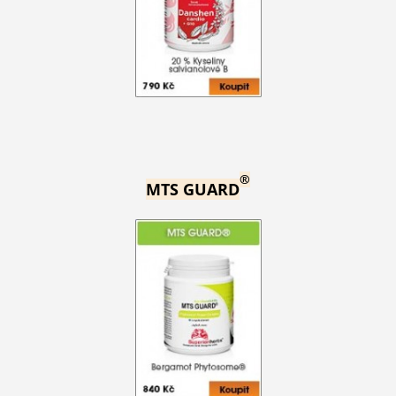
®
MTS GUARD