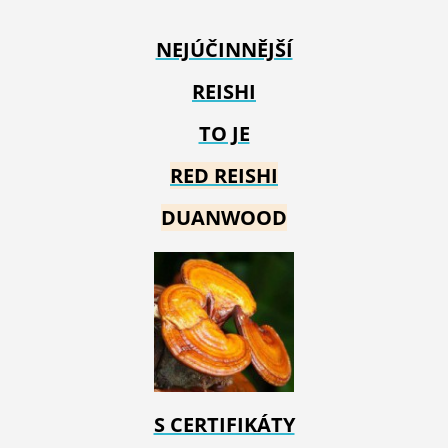
NEJÚČINNĚJŠÍ
REISHI
TO JE
RED REIS
HI
DUANWOOD
S CERTIFIKÁTY