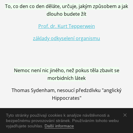
To, co den co den děláte, určuje, jakým způsobem a jak
dlouho budete žít
Prof. dr. Kurt Tepperwein
základy odkyselení organismu
Nemoc není nic jiného, než pokus těla zbavit se
morbidních látek
Thomas Sydenham, nesoucí předzdívku "anglický
Hippocrates"
Tyto stránky používají cookies k analýze návštěvnosti a
bezpečnému provozování stránek. Používáním tohoto webu
vyjadřujete souhlas.
Další informace
Nemoc je vyléčena jen pomocí Přírody, neutralizací a