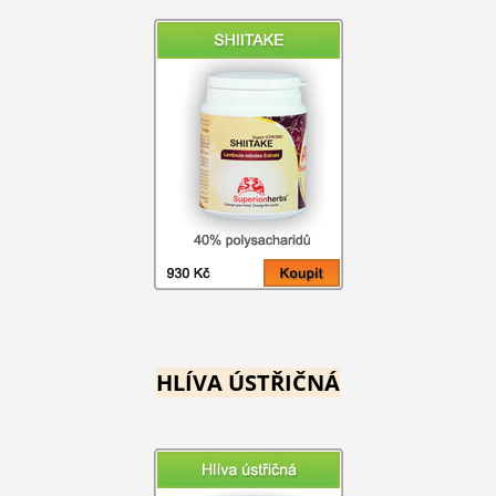
HLÍVA ÚSTŘIČNÁ