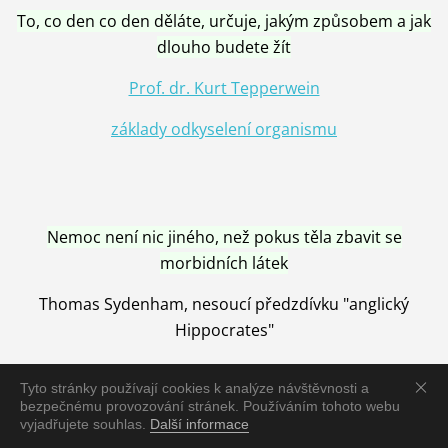
To, co den co den děláte, určuje, jakým způsobem a jak
dlouho budete žít
Prof. dr. Kurt Tepperwein
základy odkyselení organismu
Nemoc není nic jiného, než pokus těla zbavit se
morbidních látek
Thomas Sydenham, nesoucí předzdívku "anglický
Hippocrates"
Tyto stránky používají cookies k analýze návštěvnosti a
bezpečnému provozování stránek. Používáním tohoto webu
vyjadřujete souhlas.
Další informace
Nemoc je vyléčena jen pomocí Přírody, neutralizací a