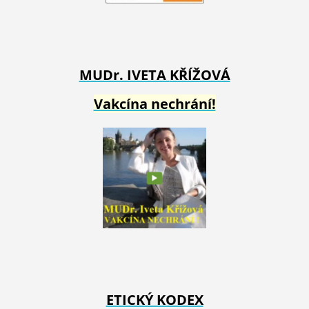
MUDr. IVETA
KŘÍŽOVÁ
Vakcína nechrání!
ETICKÝ KODEX