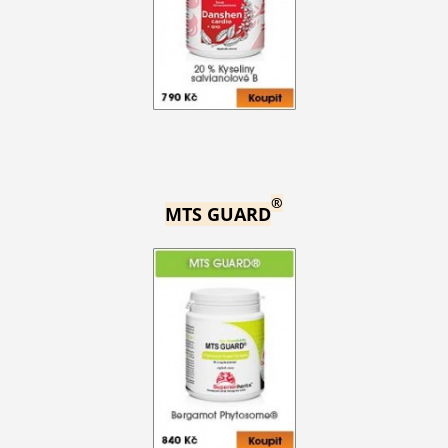
®
MTS GUARD