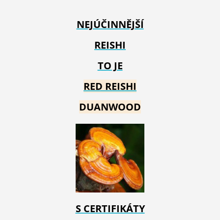
NEJÚČINNĚJŠÍ
REISHI
TO JE
RED REIS
HI
DUANWOOD
S CERTIFIKÁTY