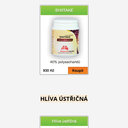
HLÍVA ÚSTŘIČNÁ