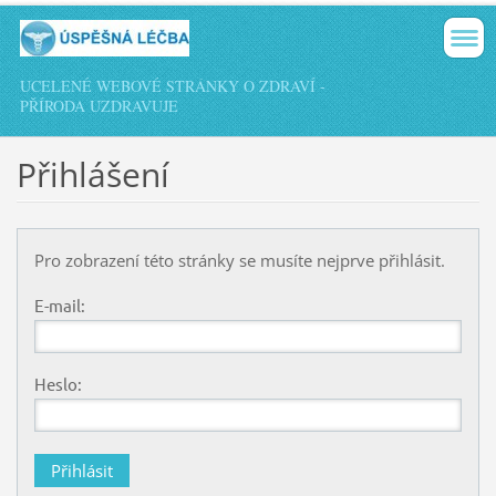
UCELENÉ WEBOVÉ STRÁNKY O ZDRAVÍ -
PŘÍRODA UZDRAVUJE
Přihlášení
Pro zobrazení této stránky se musíte nejprve přihlásit.
E-mail:
Heslo: