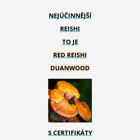
NEJÚČINNĚJŠÍ
REISHI
TO JE
RED REIS
HI
DUANWOOD
S CERTIFIKÁTY