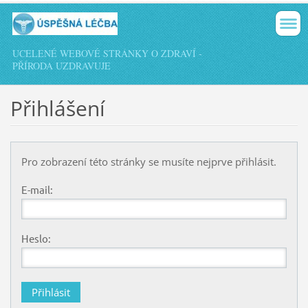
UCELENÉ WEBOVÉ STRÁNKY O ZDRAVÍ -
PŘÍRODA UZDRAVUJE
Přihlášení
Pro zobrazení této stránky se musíte nejprve přihlásit.
E-mail:
Heslo: