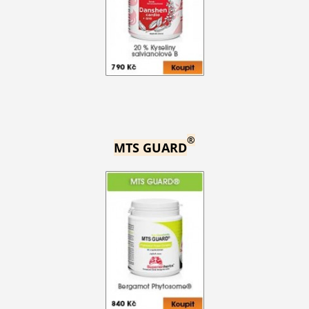
®
MTS GUARD