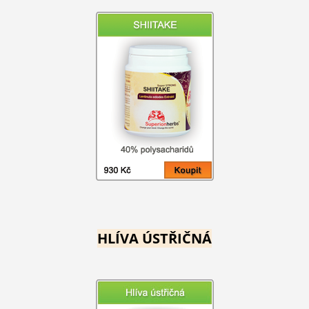
HLÍVA ÚSTŘIČNÁ