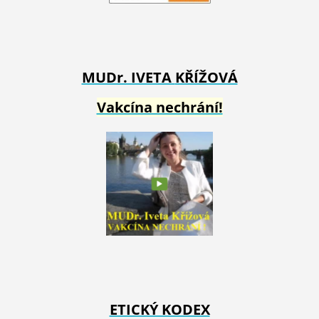
MUDr. IVETA
KŘÍŽOVÁ
Vakcína nechrání!
ETICKÝ KODEX