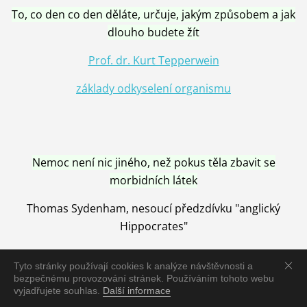
To, co den co den děláte, určuje, jakým způsobem a jak
dlouho budete žít
Prof. dr. Kurt Tepperwein
základy odkyselení organismu
Nemoc není nic jiného, než pokus těla zbavit se
morbidních látek
Thomas Sydenham, nesoucí předzdívku "anglický
Hippocrates"
Tyto stránky používají cookies k analýze návštěvnosti a
bezpečnému provozování stránek. Používáním tohoto webu
vyjadřujete souhlas.
Další informace
Nemoc je vyléčena jen pomocí Přírody, neutralizací a