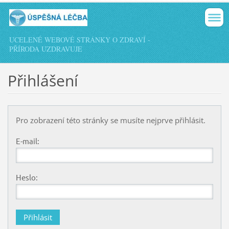
UCELENÉ WEBOVÉ STRÁNKY O ZDRAVÍ -
PŘÍRODA UZDRAVUJE
Přihlášení
Pro zobrazení této stránky se musíte nejprve přihlásit.
E-mail:
Heslo: