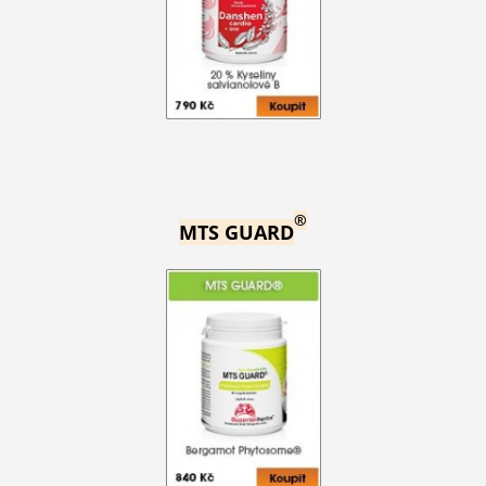
®
MTS GUARD