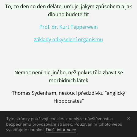
To, co den co den děláte, určuje, jakým způsobem a jak
dlouho budete žít
Prof. dr. Kurt Tepperwein
základy odkyselení organismu
Nemoc není nic jiného, než pokus těla zbavit se
morbidních látek
Thomas Sydenham, nesoucí předzdívku "anglický
Hippocrates"
Tyto stránky používají cookies k analýze návštěvnosti a
bezpečnému provozování stránek. Používáním tohoto webu
vyjadřujete souhlas.
Další informace
Nemoc je vyléčena jen pomocí Přírody, neutralizací a