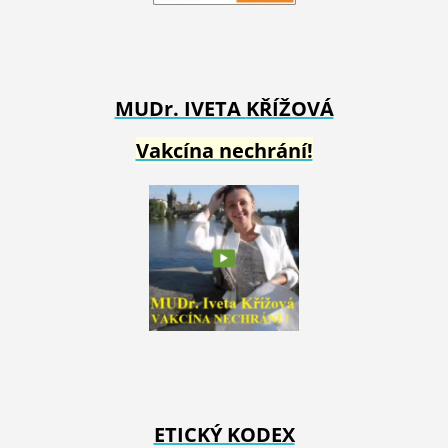
MUDr. IVETA
KŘÍŽOVÁ
Vakcína nechrání!
ETICKÝ KODEX