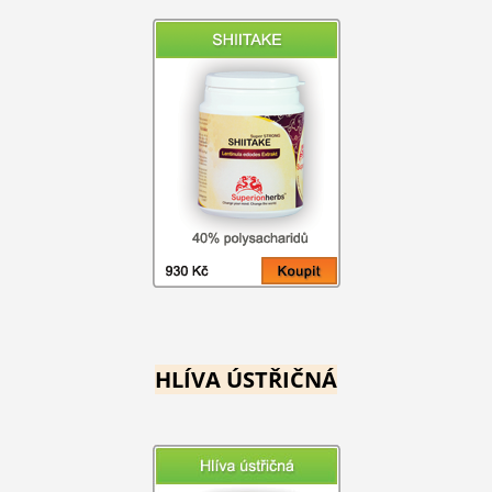
HLÍVA ÚSTŘIČNÁ