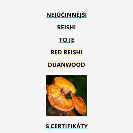
NEJÚČINNĚJŠÍ
REISHI
TO JE
RED REIS
HI
DUANWOOD
S CERTIFIKÁTY