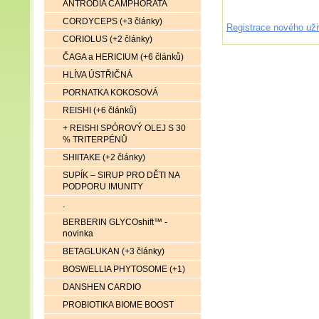
ANTRODIA CAMPHORATA
CORDYCEPS (+3 články)
Registrace nového uži
CORIOLUS (+2 články)
ČAGA a HERICIUM (+6 článků)
HLÍVA ÚSTŘIČNÁ
PORNATKA KOKOSOVÁ
REISHI (+6 článků)
+ REISHI SPÓROVÝ OLEJ S 30
% TRITERPÉNŮ
SHIITAKE (+2 články)
SUPÍK – SIRUP PRO DĚTI NA
PODPORU IMUNITY
.
BERBERIN GLYCOshift™ -
novinka
BETAGLUKAN (+3 články)
BOSWELLIA PHYTOSOME (+1)
DANSHEN CARDIO
PROBIOTIKA BIOME BOOST