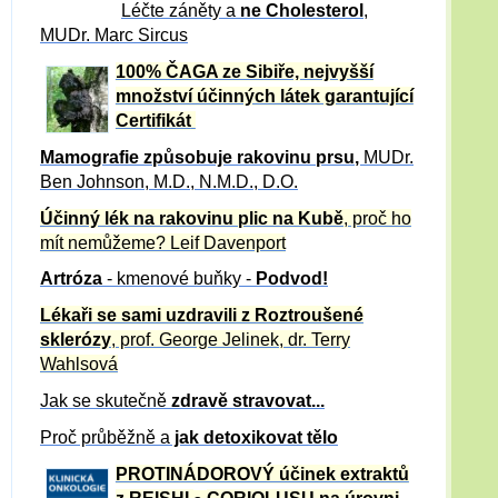
Léčte záněty a
ne Cholesterol
,
MUDr. Marc Sircus
100% ČAGA ze Sibiře, nejvyšší
množství účinných látek garantující
Certifikát
Mamografie způsobuje rakovinu prsu
,
MUDr.
Ben Johnson, M.D., N.M.D., D.O.
Účinný
lék na
rakovinu plic na Kubě
, proč ho
mít nemůžeme?
Leif Davenport
Artróza
- kmenové buňky -
Podvod!
Lékaři se sami uzdravili z Roztroušené
sklerózy
, prof. George Jelinek, dr. Terry
Wahlsová
Jak se skutečně
zdravě
stravovat...
Proč průběžně a
jak detoxikovat tělo
PROTINÁDOROVÝ účinek extraktů