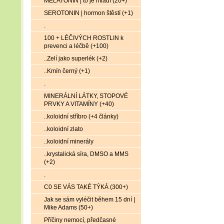
MELATONIN | to je mládí (20+)
SEROTONIN | hormon štěstí (+1)
.
100 + LÉČIVÝCH ROSTLIN k
prevenci a léčbě (+100)
..Zelí jako superlék (+2)
..Kmín černý (+1)
.
MINERÁLNÍ LÁTKY, STOPOVÉ
PRVKY A VITAMÍNY (+40)
..koloidní stříbro (+4 články)
..koloidní zlato
..koloidní minerály
..krystalická síra, DMSO a MMS
(+2)
.
C0 SE VÁS TAKÉ TÝKÁ (300+)
Jak se sám vyléčit během 15 dní |
Mike Adams (50+)
Příčiny nemocí, předčasné