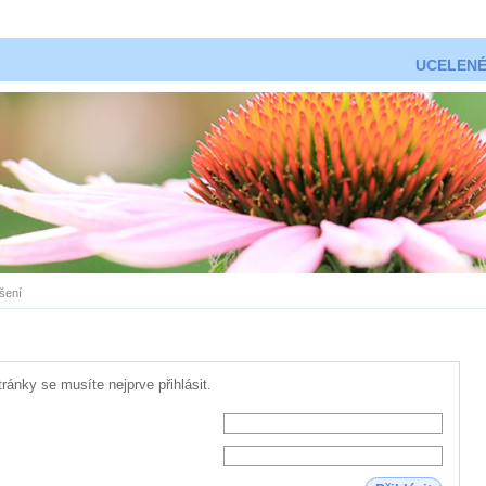
UCELENÉ
ášení
tránky se musíte nejprve přihlásit.