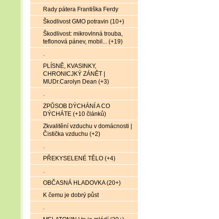
Rady pátera Františka Ferdy
Škodlivost GMO potravin (10+)
Škodlivost: mikrovlnná trouba,
teflonová pánev, mobil... (+19)
.
PLÍSNĚ, KVASINKY,
CHRONICJKÝ ZÁNĚT |
MUDr.Carolyn Dean (+3)
.
ZPŮSOB DÝCHÁNÍ A CO
DÝCHÁTE (+10 článků)
Zkvalitění vzduchu v domácnosti |
Čistička vzduchu (+2)
.
PŘEKYSELENÉ TĚLO (+4)
.
OBČASNÁ HLADOVKA (20+)
K čemu je dobrý půst
.