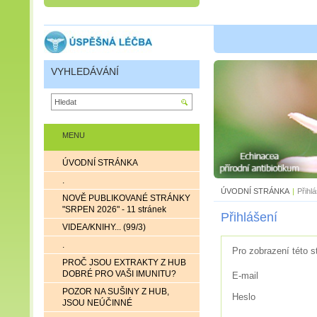
VYHLEDÁVÁNÍ
MENU
ÚVODNÍ STRÁNKA
.
ÚVODNÍ STRÁNKA
|
Přihl
NOVĚ PUBLIKOVANÉ STRÁNKY
"SRPEN 2026" - 11 stránek
Přihlášení
VIDEA/KNIHY... (99/3)
.
Pro zobrazení této s
PROČ JSOU EXTRAKTY Z HUB
DOBRÉ PRO VAŠI IMUNITU?
E-mail
POZOR NA SUŠINY Z HUB,
Heslo
JSOU NEÚČINNÉ