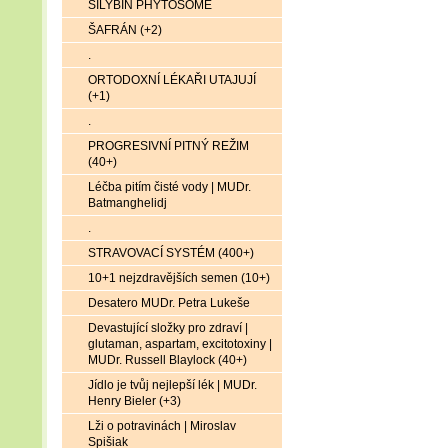
SILYBIN PHYTOSOME
ŠAFRÁN (+2)
.
ORTODOXNÍ LÉKAŘI UTAJUJÍ
(+1)
.
PROGRESIVNÍ PITNÝ REŽIM
(40+)
Léčba pitím čisté vody | MUDr.
Batmanghelidj
.
STRAVOVACÍ SYSTÉM (400+)
10+1 nejzdravějších semen (10+)
Desatero MUDr. Petra Lukeše
Devastující složky pro zdraví |
glutaman, aspartam, excitotoxiny |
MUDr. Russell Blaylock (40+)
Jídlo je tvůj nejlepší lék | MUDr.
Henry Bieler (+3)
Lži o potravinách | Miroslav
Spišiak