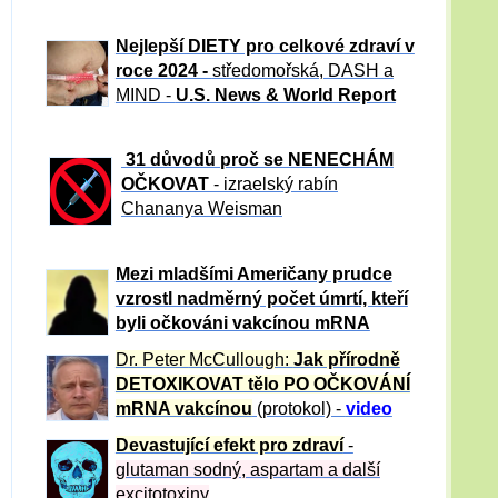
Nejlepší DIETY pro celkové zdraví v
roce 2024 -
středomořská, DASH a
MIND -
U.S. News & World Report
31 důvod
ů proč se NENECHÁM
OČKOVAT
- izraelský rabín
Chananya Weisman
Mezi mladšími Američany prudce
vzrostl nadměrný počet úmrtí, kteří
byli očkováni vakcínou mRNA
Dr. Peter
McCullough:
Jak přírodně
DETOXIKOVAT tělo PO OČKOVÁNÍ
mRNA vakcínou
(protokol) -
video
Devastující efekt pro zdraví
-
glutaman sodný, aspartam a další
excitotoxiny