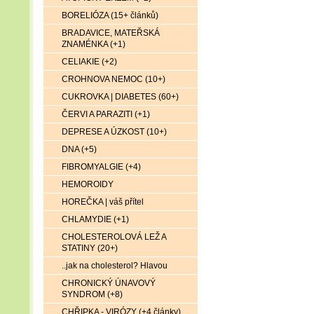
BORELIÓZA (15+ článků)
BRADAVICE, MATEŘSKÁ
ZNAMÉNKA (+1)
CELIAKIE (+2)
CROHNOVA NEMOC (10+)
CUKROVKA | DIABETES (60+)
ČERVI A PARAZITI (+1)
DEPRESE A ÚZKOST (10+)
DNA (+5)
FIBROMYALGIE (+4)
HEMOROIDY
HOREČKA | váš přítel
CHLAMYDIE (+1)
CHOLESTEROLOVÁ LEŽ A
STATINY (20+)
..jak na cholesterol? Hlavou
CHRONICKÝ ÚNAVOVÝ
SYNDROM (+8)
CHŘIPKA - VIRÓZY (+4 články)