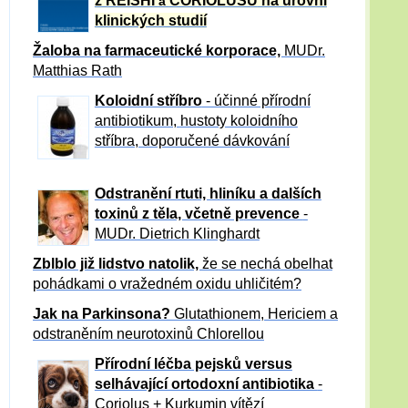
z REISHI
CORIOLUSU
na úrovni
a
klinických studií
Žaloba
na farmaceutické korporace,
MUDr.
Matthias Rath
Koloidní stříbro
- účinné přírodní
antibiotikum,
hustoty koloidního
stříbra, doporučené dávkování
Odstranění rtuti, hliníku a dalších
toxinů z těla, včetně p
revence
-
MUDr. Dietrich Klinghardt
Zblblo již lidstvo natolik,
že se nechá obelhat
pohádkami o vražedném oxidu uhličitém?
Jak na Parkinsona?
Glutathionem, Hericiem a
odstraněním neurotoxinů Chlorellou
Přírodní léčba pejsků versus
selhávající ortodoxní antibiotika
-
Coriolus + Kurkumin vítězí