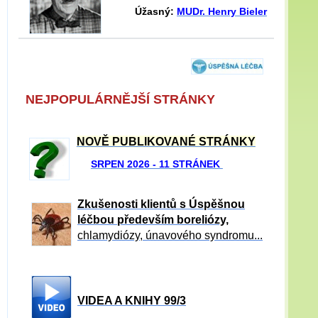
Úžasný:
MUDr. Henry Bieler
NEJPOPULÁRNĚJŠÍ STRÁNKY
NOVĚ PUBLIKOVANÉ STRÁNKY
SRPEN 2026 - 11 STRÁNEK
Zkušenosti klientů s Úspěšnou
léčbou především boreliózy,
chlamydiózy, únavového syndromu...
VIDEA A KNIHY 99/3