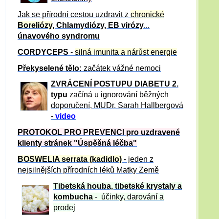
Jak se přírodní cestou uzdravit z
chronické
Boreliózy
, Chlamydiózy, EB virózy
...
únavového syndromu
CORDYCEPS
-
silná imunita a nárůst energie
Překyselené tělo:
začátek vážné nemoci
ZVRÁCE
NÍ POSTUPU DIABETU 2.
typu
začíná u ignorování běžných
doporučení, MUDr. Sarah Hallbergová
-
video
PROTOKOL PRO PREVENCI pro uzdravené
klienty
stránek "Úspěšná léčba"
BOSWELIA serrata (kadidlo)
- jeden z
nejsilnějších přírodních léků Matky Země
Tibetská houba, tibetské
krystaly
a
kombucha
- účinky, darování a
prodej