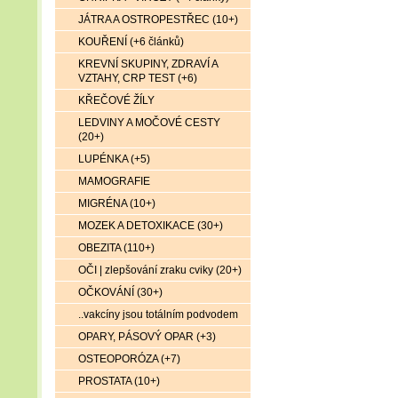
JÁTRA A OSTROPESTŘEC (10+)
KOUŘENÍ (+6 článků)
KREVNÍ SKUPINY, ZDRAVÍ A
VZTAHY, CRP TEST (+6)
KŘEČOVÉ ŽÍLY
LEDVINY A MOČOVÉ CESTY
(20+)
LUPÉNKA (+5)
MAMOGRAFIE
MIGRÉNA (10+)
MOZEK A DETOXIKACE (30+)
OBEZITA (110+)
OČI | zlepšování zraku cviky (20+)
OČKOVÁNÍ (30+)
..vakcíny jsou totálním podvodem
OPARY, PÁSOVÝ OPAR (+3)
OSTEOPORÓZA (+7)
PROSTATA (10+)