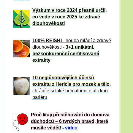
Výzkum v roce 2024 přesně určil,
co vede v roce 2025 ke zdravé
dlouhověkosti
100% REISHI
- houba mládí a zdravé
dlou
h
ověkosti -
3+1 unikátní,
bezkonkurenční certifikované
extrakty
10 nejpůsobivějších účinků
extraktu z Hericia pro mozek a tělo
,
chráníte si také hematoencefalickou
bariéru
Proč lituji přestěhování do domova
důchodců – 6 tvrdých pravd, které
musíte vědět!
-
video