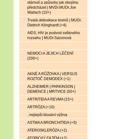
stárnutí a způsoby jak obojímu
předcházet | MVDr.MUDr.Joe
Wallach (10+)
Trvalá detoxikace toxinů | MUDr.
Dietrich Klinghardt (+4)
AIDS, HIV je podvod světového
rozsahu | MUDr.Sazonová
.
NEMOCI A JEJICH LÉČENÍ
(200+)
.
AKNÉ A RŮŽOVKA | VERSUS
ROZTOČ DEMODEX (+1)
ALZHEIMER | PARKINSON |
DEMENCE | MRTVICE (50+)
ARTRITIDA A REVMA (15+)
ARTRÓZA (+10)
..nejlepší kloubní výživa
ASTMA A BRONCHITIDA (+3)
ATEROSKLERÓZA (+2)
ATOPICKÝ EKZÉM (+2)