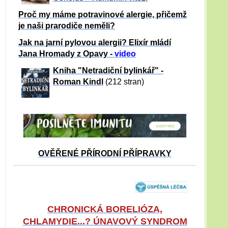
Proč my máme potravinové alergie, přičemž
je naši prarodiče neměli?
Jak na jarní pylovou alergii? Elixír mládí
Jana Hromady z Opavy -
video
Kniha "Netradiční bylinkář" -
Roman Kindl
(212 stran)
OVĚŘENÉ PŘÍRODNÍ PŘÍPRAVKY
CHRONICKÁ BORELIÓZA,
CHLAMYDIE...? ÚNAVOVÝ SYNDROM