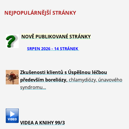
NEJPOPULÁRNĚJŠÍ STRÁNKY
NOVĚ PUBLIKOVANÉ STRÁNKY
SRPEN 2026 - 14 STRÁNEK
Zkušenosti klientů s Úspěšnou léčbou
především boreliózy,
chlamydiózy, únavového
syndromu...
VIDEA A KNIHY 99/3