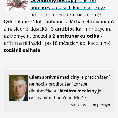
Osvědčený postup
pro léčbu
boreliozy a dalších koinfekcí, když
ortodoxní chemická medicína (3
týdenní nitrožilní antibiotická léčba ceftriaxonem)
a následně klasická - 3
antibiotika
- minocyclin,
azitromycin, entizol a 2
antituberkulotika
-
arficin a nidrazid i po 18 měsících aplikace u mě
totálně selhala
.
Cílem
správné
medicíny
je předcházení
nemocí a prodloužení zdravé
dlouhověkosti.
Ideálem
medicíny
je
odstranit mít potřebu lékaře.
MUDr. William J. Mayo