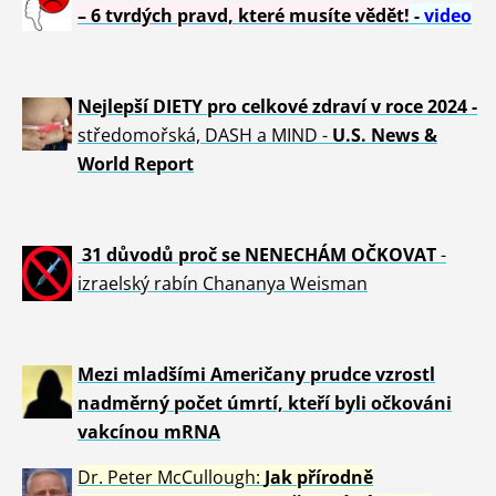
– 6 tvrdých pravd, které musíte vědět!
-
video
Nejlepší DIETY pro celkové zdraví v roce 2024 -
středomořská, DASH a MIND -
U.S. News &
World Report
31 důvod
ů proč se NENECHÁM OČKOVAT
-
izraelský rabín Chananya Weisman
Mezi mladšími Američany prudce vzrostl
nadměrný počet úmrtí, kteří byli očkováni
vakcínou mRNA
Dr. Peter
McCullough:
Jak přírodně