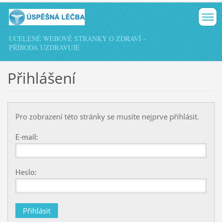
UCELENÉ WEBOVÉ STRÁNKY O ZDRAVÍ -
PŘÍRODA UZDRAVUJE
Přihlášení
Pro zobrazení této stránky se musíte nejprve přihlásit.
E-mail:
Heslo: