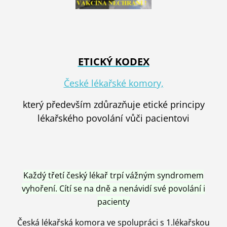
ETICKÝ KODEX
České lékařské komory,
který především zdůrazňuje etické principy
lékařského povolání vůči pacientovi
Každý třetí český lékař trpí vážným syndromem
vyhoření. Cítí se na dně a nenávidí své povolání i
pacienty
Česká lékařská komora ve spolupráci s 1.lékařskou