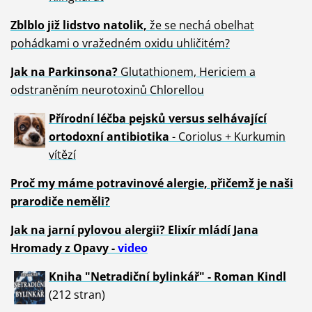
Zblblo již lidstvo natolik,
že se nechá obelhat
pohádkami o vražedném oxidu uhličitém?
Jak na Parkinsona?
Glutathionem, Hericiem a
odstraněním neurotoxinů Chlorellou
Přírodní léčba pejsků versus selhávající
ortodoxní antibiotika
- Coriolus + Kurkumin
vítězí
Proč my máme potravinové alergie, přičemž je naši
prarodiče neměli?
Jak na jarní pylovou alergii? Elixír mládí Jana
Hromady z Opavy -
video
Kniha "Netradiční bylinkář" - Roman Kindl
(212 stran)