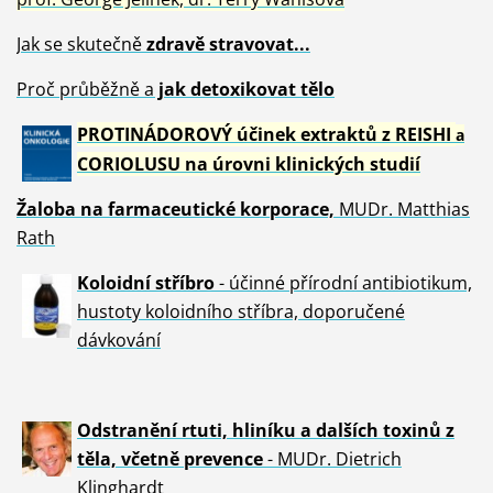
Jak se skutečně
zdravě
stravovat...
Proč průběžně a
jak detoxikovat tělo
PROTINÁDOROVÝ účinek extraktů z REISHI
a
CORIOLUSU
na úrovni klinických studií
Žaloba
na farmaceutické korporace,
MUDr. Matthias
Rath
Koloidní stříbro
- účinné přírodní antibiotikum,
hustoty koloidního stříbra, doporučené
dávkování
Odstranění rtuti, hliníku a dalších toxinů z
těla, včetně p
revence
- MUDr. Dietrich
Klinghardt