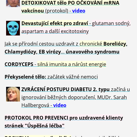
DETOXIKOVAT tělo PO OČKOVÁNÍ mRNA
vakcínou
(protokol) -
video
Devastující efekt pro zdraví
-
glutaman sodný,
aspartam a další excitotoxiny
Jak se přírodní cestou uzdravit z
chronické
Boreliózy
,
Chlamydiózy, EB virózy
...
únavového syndromu
CORDYCEPS
-
silná imunita a nárůst energie
Překyselené tělo:
začátek vážné nemoci
ZVRÁCE
NÍ POSTUPU DIABETU 2. typu
začíná u
ignorování běžných doporučení, MUDr. Sarah
Hallbergová -
video
PROTOKOL PRO PREVENCI pro uzdravené klienty
stránek "Úspěšná léčba"