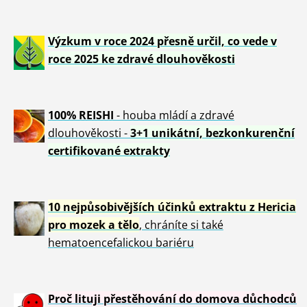
Výzkum v roce 2024 přesně určil, co vede v
roce 2025 ke zdravé dlouhověkosti
100% REISHI
- houba mládí a zdravé
dlou
h
ověkosti -
3+1 unikátní, bezkonkurenční
certifikované extrakty
10 nejpůsobivějších účinků extraktu z Hericia
pro mozek a tělo
, chráníte si také
hematoencefalickou bariéru
Proč lituji přestěhování do domova důchodců