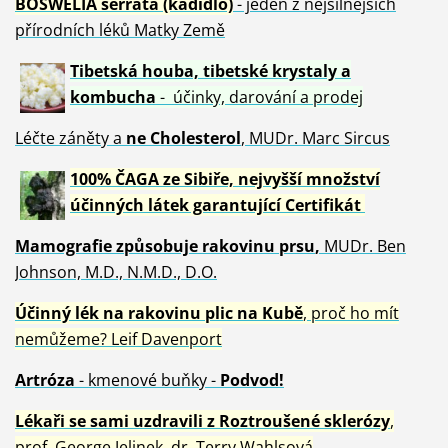
BOSWELIA serrata (kadidlo)
- jeden z nejsilnějších
přírodních léků Matky Země
Tibetská houba, tibetské
krystaly
a
kombucha
- účinky, darování a prodej
Léčte záněty a
ne Cholesterol
, MUDr. Marc Sircus
100% ČAGA ze Sibiře, nejvyšší množství
účinných látek garantující Certifikát
Mamografie způsobuje rakovinu prsu
,
MUDr. Ben
Johnson, M.D., N.M.D., D.O.
Účinný
lék na
rakovinu plic na Kubě
, proč ho mít
nemůžeme?
Leif Davenport
Artróza
- kmenové buňky -
Podvod!
Lékaři se sami uzdravili z Roztroušené sklerózy
,
prof. George Jelinek, dr. Terry Wahlsová