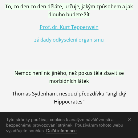
To, co den co den děláte, určuje, jakým způsobem a jak
dlouho budete žít
Prof. dr. Kurt Tepperwein
základy odkyselení organismu
Nemoc není nic jiného, než pokus těla zbavit se
morbidních látek
Thomas Sydenham, nesoucí předzdívku "anglický
Hippocrates"
Tyto stránky používají cookies k analýze návštěvnosti a
bezpečnému provozování stránek. Používáním tohoto webu
vyjadřujete souhlas.
Další informace
Nemoc je vyléčena jen pomocí Přírody, neutralizací a