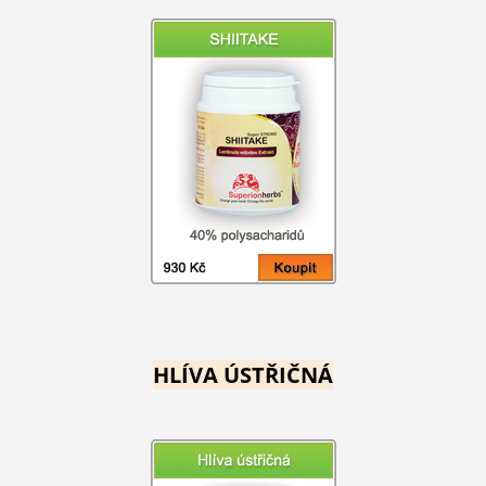
HLÍVA ÚSTŘIČNÁ