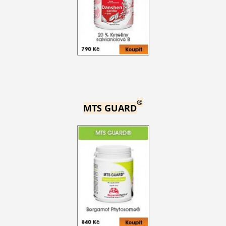
®
MTS GUARD