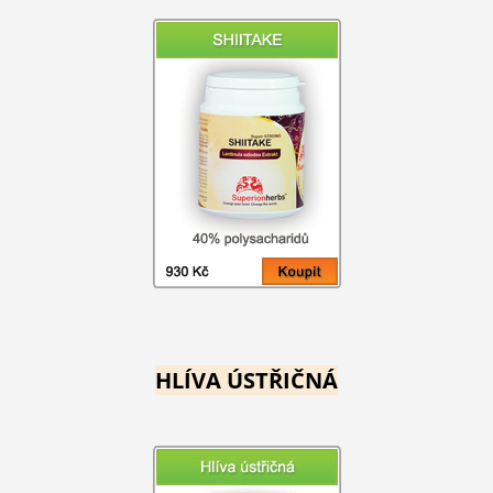
HLÍVA ÚSTŘIČNÁ