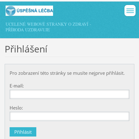
UCELENÉ WEBOVÉ STRÁNKY O ZDRAVÍ -
PŘÍRODA UZDRAVUJE
Přihlášení
Pro zobrazení této stránky se musíte nejprve přihlásit.
E-mail:
Heslo: