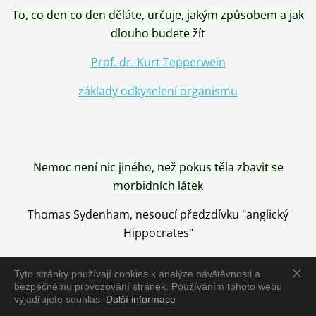
To, co den co den děláte, určuje, jakým způsobem a jak
dlouho budete žít
Prof. dr. Kurt Tepperwein
základy odkyselení organismu
Nemoc není nic jiného, než pokus těla zbavit se
morbidních látek
Thomas Sydenham, nesoucí předzdívku "anglický
Hippocrates"
Tyto stránky používají cookies k analýze návštěvnosti a
bezpečnému provozování stránek. Používáním tohoto webu
vyjadřujete souhlas.
Další informace
Nemoc je vyléčena jen pomocí Přírody, neutralizací a