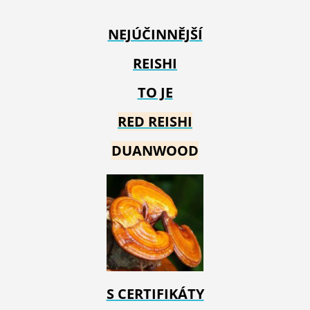
NEJÚČINNĚJŠÍ
REISHI
TO JE
RED REIS
HI
DUANWOOD
S CERTIFIKÁTY