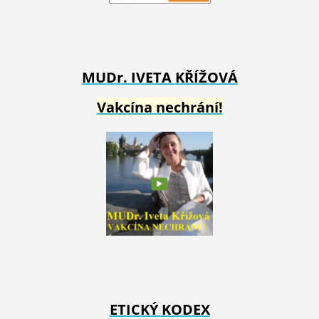
MUDr. IVETA
KŘÍŽOVÁ
Vakcína nechrání!
ETICKÝ KODEX