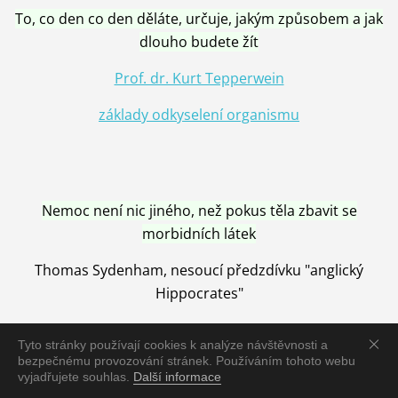
To, co den co den děláte, určuje, jakým způsobem a jak
dlouho budete žít
Prof. dr. Kurt Tepperwein
základy odkyselení organismu
Nemoc není nic jiného, než pokus těla zbavit se
morbidních látek
Thomas Sydenham, nesoucí předzdívku "anglický
Hippocrates"
Tyto stránky používají cookies k analýze návštěvnosti a
bezpečnému provozování stránek. Používáním tohoto webu
vyjadřujete souhlas.
Další informace
Nemoc je vyléčena jen pomocí Přírody, neutralizací a