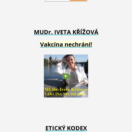
MUDr. IVETA
KŘÍŽOVÁ
Vakcína nechrání!
ETICKÝ KODEX