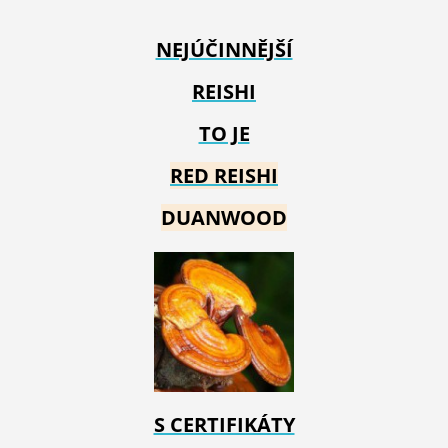
NEJÚČINNĚJŠÍ
REISHI
TO JE
RED REIS
HI
DUANWOOD
S CERTIFIKÁTY