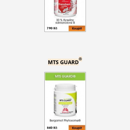
®
MTS GUARD