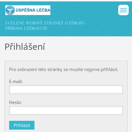
UCELENÉ WEBOVÉ STRÁNKY O ZDRAVÍ -
PŘÍRODA UZDRAVUJE
Přihlášení
Pro zobrazení této stránky se musíte nejprve přihlásit.
E-mail:
Heslo: