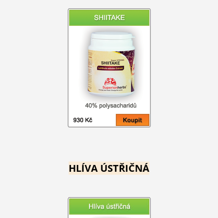
HLÍVA ÚSTŘIČNÁ