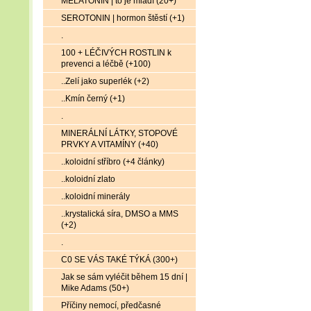
MELATONIN | to je mládí (20+)
SEROTONIN | hormon štěstí (+1)
.
100 + LÉČIVÝCH ROSTLIN k
prevenci a léčbě (+100)
..Zelí jako superlék (+2)
..Kmín černý (+1)
.
MINERÁLNÍ LÁTKY, STOPOVÉ
PRVKY A VITAMÍNY (+40)
..koloidní stříbro (+4 články)
..koloidní zlato
..koloidní minerály
..krystalická síra, DMSO a MMS
(+2)
.
C0 SE VÁS TAKÉ TÝKÁ (300+)
Jak se sám vyléčit během 15 dní |
Mike Adams (50+)
Příčiny nemocí, předčasné