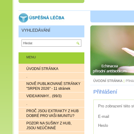
VYHLEDÁVÁNÍ
MENU
ÚVODNÍ STRÁNKA
.
ÚVODNÍ STRÁNKA
|
Přihl
NOVĚ PUBLIKOVANÉ STRÁNKY
"SRPEN 2026" - 11 stránek
Přihlášení
VIDEA/KNIHY... (99/3)
.
Pro zobrazení této s
PROČ JSOU EXTRAKTY Z HUB
DOBRÉ PRO VAŠI IMUNITU?
E-mail
POZOR NA SUŠINY Z HUB,
Heslo
JSOU NEÚČINNÉ