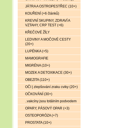
JÁTRA A OSTROPESTŘEC (10+)
KOUŘENÍ (+6 článků)
KREVNÍ SKUPINY, ZDRAVÍ A
VZTAHY, CRP TEST (+6)
KŘEČOVÉ ŽÍLY
LEDVINY A MOČOVÉ CESTY
(20+)
LUPÉNKA (+5)
MAMOGRAFIE
MIGRÉNA (10+)
MOZEK A DETOXIKACE (30+)
OBEZITA (110+)
OČI | zlepšování zraku cviky (20+)
OČKOVÁNÍ (30+)
..vakcíny jsou totálním podvodem
OPARY, PÁSOVÝ OPAR (+3)
OSTEOPORÓZA (+7)
PROSTATA (10+)