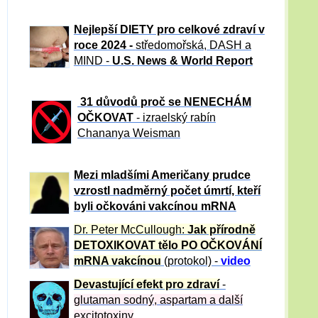
Nejlepší DIETY pro celkové zdraví v
roce 2024 -
středomořská, DASH a
MIND -
U.S. News & World Report
31 důvod
ů proč se NENECHÁM
OČKOVAT
- izraelský rabín
Chananya Weisman
Mezi mladšími Američany prudce
vzrostl nadměrný počet úmrtí, kteří
byli očkováni vakcínou mRNA
Dr. Peter
McCullough:
Jak přírodně
DETOXIKOVAT tělo PO OČKOVÁNÍ
mRNA vakcínou
(protokol) -
video
Devastující efekt pro zdraví
-
glutaman sodný, aspartam a další
excitotoxiny