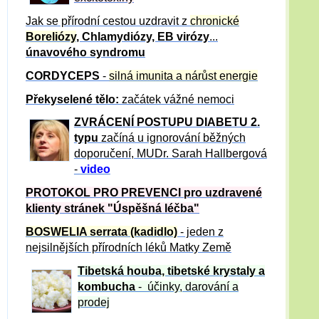
Jak se přírodní cestou uzdravit z
chronické
Boreliózy
, Chlamydiózy, EB virózy
...
únavového syndromu
CORDYCEPS
-
silná imunita a nárůst energie
Překyselené tělo:
začátek vážné nemoci
ZVRÁCE
NÍ POSTUPU DIABETU 2.
typu
začíná u ignorování běžných
doporučení, MUDr. Sarah Hallbergová
-
video
PROTOKOL PRO PREVENCI pro uzdravené
klienty
stránek "Úspěšná léčba"
BOSWELIA serrata (kadidlo)
- jeden z
nejsilnějších přírodních léků Matky Země
Tibetská houba, tibetské
krystaly
a
kombucha
- účinky, darování a
prodej