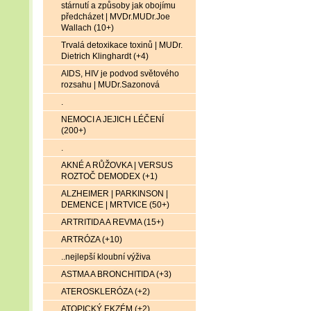
stárnutí a způsoby jak obojímu
předcházet | MVDr.MUDr.Joe
Wallach (10+)
Trvalá detoxikace toxinů | MUDr.
Dietrich Klinghardt (+4)
AIDS, HIV je podvod světového
rozsahu | MUDr.Sazonová
.
NEMOCI A JEJICH LÉČENÍ
(200+)
.
AKNÉ A RŮŽOVKA | VERSUS
ROZTOČ DEMODEX (+1)
ALZHEIMER | PARKINSON |
DEMENCE | MRTVICE (50+)
ARTRITIDA A REVMA (15+)
ARTRÓZA (+10)
..nejlepší kloubní výživa
ASTMA A BRONCHITIDA (+3)
ATEROSKLERÓZA (+2)
ATOPICKÝ EKZÉM (+2)