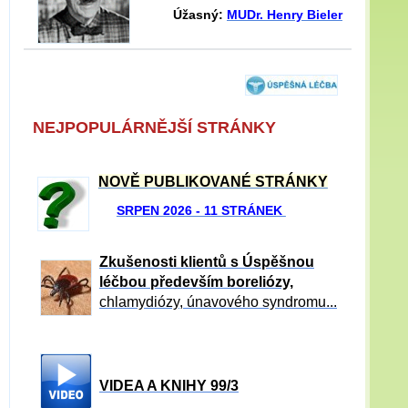
Úžasný:
MUDr. Henry Bieler
NEJPOPULÁRNĚJŠÍ STRÁNKY
NOVĚ PUBLIKOVANÉ STRÁNKY
SRPEN 2026 - 11 STRÁNEK
Zkušenosti klientů s Úspěšnou
léčbou především boreliózy,
chlamydiózy, únavového syndromu...
VIDEA A KNIHY 99/3