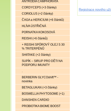
ANTRODIA CAMPHORATA
CORDYCEPS (+3 články)
Registrace nového uži
CORIOLUS (+2 články)
ČAGA a HERICIUM (+6 článků)
HLÍVA ÚSTŘIČNÁ
PORNATKA KOKOSOVÁ
REISHI (+6 článků)
+ REISHI SPÓROVÝ OLEJ S 30
% TRITERPÉNŮ
SHIITAKE (+2 články)
SUPÍK – SIRUP PRO DĚTI NA
PODPORU IMUNITY
.
BERBERIN GLYCOshift™ -
novinka
BETAGLUKAN (+3 články)
BOSWELLIA PHYTOSOME (+1)
DANSHEN CARDIO
PROBIOTIKA BIOME BOOST