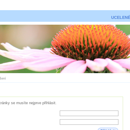
UCELENÉ
ášení
tránky se musíte nejprve přihlásit.