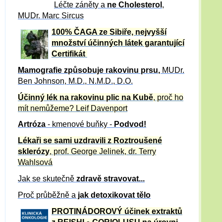
Léčte záněty a
ne Cholesterol
,
MUDr. Marc Sircus
100% ČAGA ze Sibiře, nejvyšší
množství účinných látek garantující
Certifikát
Mamografie způsobuje rakovinu prsu
,
MUDr.
Ben Johnson, M.D., N.M.D., D.O.
Účinný
lék na
rakovinu plic na Kubě
, proč ho
mít nemůžeme?
Leif Davenport
Artróza
- kmenové buňky -
Podvod!
Lékaři se sami uzdravili z Roztroušené
sklerózy
, prof. George Jelinek, dr. Terry
Wahlsová
Jak se skutečně
zdravě
stravovat...
Proč průběžně a
jak detoxikovat tělo
PROTINÁDOROVÝ účinek extraktů