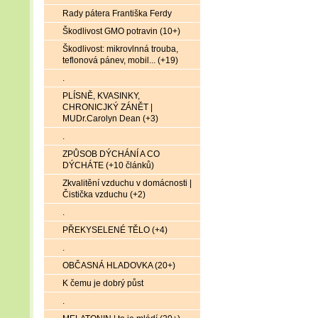
Rady pátera Františka Ferdy
Škodlivost GMO potravin (10+)
Škodlivost: mikrovlnná trouba,
teflonová pánev, mobil... (+19)
.
PLÍSNĚ, KVASINKY,
CHRONICJKÝ ZÁNĚT |
MUDr.Carolyn Dean (+3)
.
ZPŮSOB DÝCHÁNÍ A CO
DÝCHÁTE (+10 článků)
Zkvalitění vzduchu v domácnosti |
Čistička vzduchu (+2)
.
PŘEKYSELENÉ TĚLO (+4)
.
OBČASNÁ HLADOVKA (20+)
K čemu je dobrý půst
.