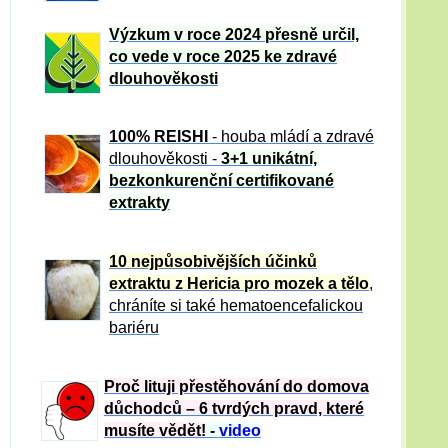
Výzkum v roce 2024 přesně určil,
co vede v roce 2025 ke zdravé
dlouhověkosti
100% REISHI
- houba mládí a zdravé
dlou
h
ověkosti -
3+1 unikátní,
bezkonkurenční certifikované
extrakty
10 nejpůsobivějších účinků
extraktu z Hericia pro mozek a tělo
,
chráníte si také hematoencefalickou
bariéru
Proč lituji přestěhování do domova
důchodců – 6 tvrdých pravd, které
musíte vědět!
-
video