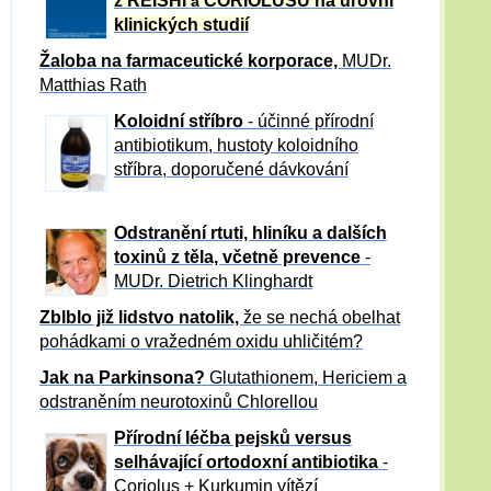
z REISHI
CORIOLUSU
na úrovni
a
klinických studií
Žaloba
na farmaceutické korporace,
MUDr.
Matthias Rath
Koloidní stříbro
- účinné přírodní
antibiotikum,
hustoty koloidního
stříbra, doporučené dávkování
Odstranění rtuti, hliníku a dalších
toxinů z těla, včetně p
revence
-
MUDr. Dietrich Klinghardt
Zblblo již lidstvo natolik,
že se nechá obelhat
pohádkami o vražedném oxidu uhličitém?
Jak na Parkinsona?
Glutathionem, Hericiem a
odstraněním neurotoxinů Chlorellou
Přírodní léčba pejsků versus
selhávající ortodoxní antibiotika
-
Coriolus + Kurkumin vítězí