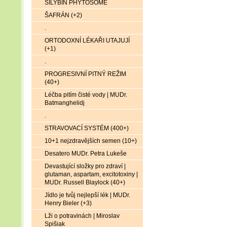
SILYBIN PHYTOSOME
ŠAFRÁN (+2)
.
ORTODOXNÍ LÉKAŘI UTAJUJÍ
(+1)
.
PROGRESIVNÍ PITNÝ REŽIM
(40+)
Léčba pitím čisté vody | MUDr.
Batmanghelidj
.
STRAVOVACÍ SYSTÉM (400+)
10+1 nejzdravějších semen (10+)
Desatero MUDr. Petra Lukeše
Devastující složky pro zdraví |
glutaman, aspartam, excitotoxiny |
MUDr. Russell Blaylock (40+)
Jídlo je tvůj nejlepší lék | MUDr.
Henry Bieler (+3)
Lži o potravinách | Miroslav
Spišiak