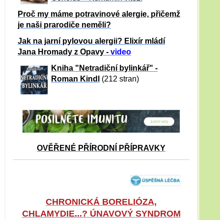
Proč my máme potravinové alergie, přičemž
je naši prarodiče neměli?
Jak na jarní pylovou alergii? Elixír mládí
Jana Hromady z Opavy -
video
Kniha "Netradiční bylinkář" -
Roman Kindl
(212 stran)
OVĚŘENÉ PŘÍRODNÍ PŘÍPRAVKY
CHRONICKÁ BORELIÓZA,
CHLAMYDIE...? ÚNAVOVÝ SYNDROM