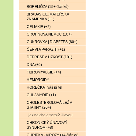
BORELIÓZA (15+ článků)
BRADAVICE, MATEŘSKÁ
ZNAMÉNKA (+1)
CELIAKIE (+2)
CROHNOVA NEMOC (10+)
CUKROVKA | DIABETES (60+)
ČERVI A PARAZITI (+1)
DEPRESE A ÚZKOST (10+)
DNA (+5)
FIBROMYALGIE (+4)
HEMOROIDY
HOREČKA | váš přítel
CHLAMYDIE (+1)
CHOLESTEROLOVÁ LEŽ A
STATINY (20+)
..jak na cholesterol? Hlavou
CHRONICKÝ ÚNAVOVÝ
SYNDROM (+8)
CHŘIPKA - VIRÓZY (+4 články)