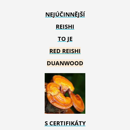
NEJÚČINNĚJŠÍ
REISHI
TO JE
RED REIS
HI
DUANWOOD
S CERTIFIKÁTY