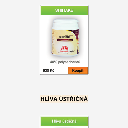
HLÍVA ÚSTŘIČNÁ