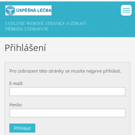
UCELENÉ WEBOVÉ STRÁNKY O ZDRAVÍ -
PŘÍRODA UZDRAVUJE
Přihlášení
Pro zobrazení této stránky se musíte nejprve přihlásit.
E-mail:
Heslo: