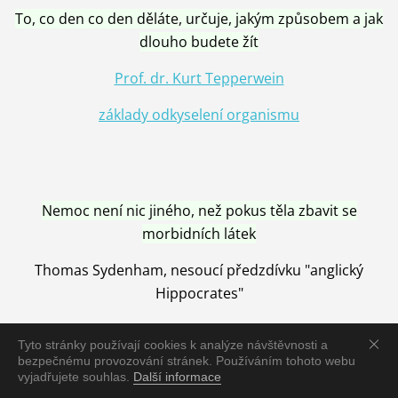
To, co den co den děláte, určuje, jakým způsobem a jak
dlouho budete žít
Prof. dr. Kurt Tepperwein
základy odkyselení organismu
Nemoc není nic jiného, než pokus těla zbavit se
morbidních látek
Thomas Sydenham, nesoucí předzdívku "anglický
Hippocrates"
Tyto stránky používají cookies k analýze návštěvnosti a
bezpečnému provozování stránek. Používáním tohoto webu
vyjadřujete souhlas.
Další informace
Nemoc je vyléčena jen pomocí Přírody, neutralizací a