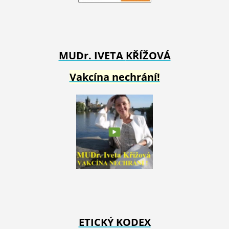
MUDr. IVETA
KŘÍŽOVÁ
Vakcína nechrání!
ETICKÝ KODEX