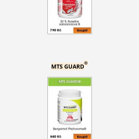
®
MTS GUARD