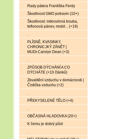
Rady pátera Františka Ferdy
Škodlivost GMO potravin (10+)
Škodlivost: mikrovlnná trouba,
teflonová pánev, mobil... (+19)
.
PLÍSNĚ, KVASINKY,
CHRONICJKÝ ZÁNĚT |
MUDr.Carolyn Dean (+3)
.
ZPŮSOB DÝCHÁNÍ A CO
DÝCHÁTE (+10 článků)
Zkvalitění vzduchu v domácnosti |
Čistička vzduchu (+2)
.
PŘEKYSELENÉ TĚLO (+4)
.
OBČASNÁ HLADOVKA (20+)
K čemu je dobrý půst
.