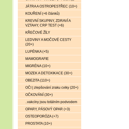
JÁTRA A OSTROPESTŘEC (10+)
KOUŘENÍ (+6 článků)
KREVNÍ SKUPINY, ZDRAVÍ A
VZTAHY, CRP TEST (+6)
KŘEČOVÉ ŽÍLY
LEDVINY A MOČOVÉ CESTY
(20+)
LUPÉNKA (+5)
MAMOGRAFIE
MIGRÉNA (10+)
MOZEK A DETOXIKACE (30+)
OBEZITA (110+)
OČI | zlepšování zraku cviky (20+)
OČKOVÁNÍ (30+)
..vakcíny jsou totálním podvodem
OPARY, PÁSOVÝ OPAR (+3)
OSTEOPORÓZA (+7)
PROSTATA (10+)