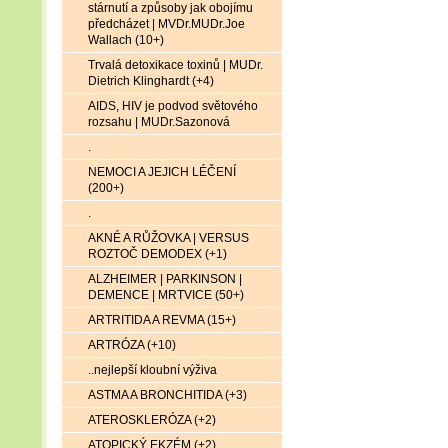
stárnutí a způsoby jak obojímu
předcházet | MVDr.MUDr.Joe
Wallach (10+)
Trvalá detoxikace toxinů | MUDr.
Dietrich Klinghardt (+4)
AIDS, HIV je podvod světového
rozsahu | MUDr.Sazonová
.
NEMOCI A JEJICH LÉČENÍ
(200+)
.
AKNÉ A RŮŽOVKA | VERSUS
ROZTOČ DEMODEX (+1)
ALZHEIMER | PARKINSON |
DEMENCE | MRTVICE (50+)
ARTRITIDA A REVMA (15+)
ARTRÓZA (+10)
..nejlepší kloubní výživa
ASTMA A BRONCHITIDA (+3)
ATEROSKLERÓZA (+2)
ATOPICKÝ EKZÉM (+2)