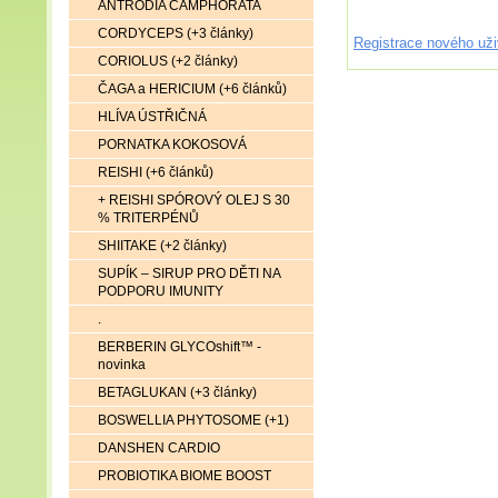
ANTRODIA CAMPHORATA
CORDYCEPS (+3 články)
Registrace nového uži
CORIOLUS (+2 články)
ČAGA a HERICIUM (+6 článků)
HLÍVA ÚSTŘIČNÁ
PORNATKA KOKOSOVÁ
REISHI (+6 článků)
+ REISHI SPÓROVÝ OLEJ S 30
% TRITERPÉNŮ
SHIITAKE (+2 články)
SUPÍK – SIRUP PRO DĚTI NA
PODPORU IMUNITY
.
BERBERIN GLYCOshift™ -
novinka
BETAGLUKAN (+3 články)
BOSWELLIA PHYTOSOME (+1)
DANSHEN CARDIO
PROBIOTIKA BIOME BOOST