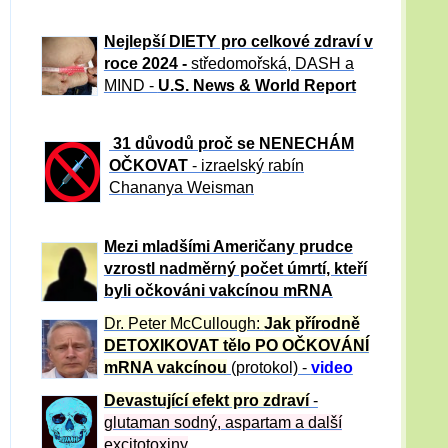
Nejlepší DIETY pro celkové zdraví v
roce 2024 -
středomořská, DASH a
MIND -
U.S. News & World Report
31 důvod
ů proč se NENECHÁM
OČKOVAT
- izraelský rabín
Chananya Weisman
Mezi mladšími Američany prudce
vzrostl nadměrný počet úmrtí, kteří
byli očkováni vakcínou mRNA
Dr. Peter
McCullough:
Jak přírodně
DETOXIKOVAT tělo PO OČKOVÁNÍ
mRNA vakcínou
(protokol) -
video
Devastující efekt pro zdraví
-
glutaman sodný, aspartam a další
excitotoxiny