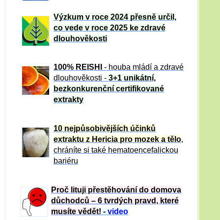
Výzkum v roce 2024 přesně určil,
co vede v roce 2025 ke zdravé
dlouhověkosti
100% REISHI
- houba mládí a zdravé
dlou
h
ověkosti -
3+1 unikátní,
bezkonkurenční certifikované
extrakty
10 nejpůsobivějších účinků
extraktu z Hericia pro mozek a tělo
,
chráníte si také hematoencefalickou
bariéru
Proč lituji přestěhování do domova
důchodců – 6 tvrdých pravd, které
musíte vědět!
-
video