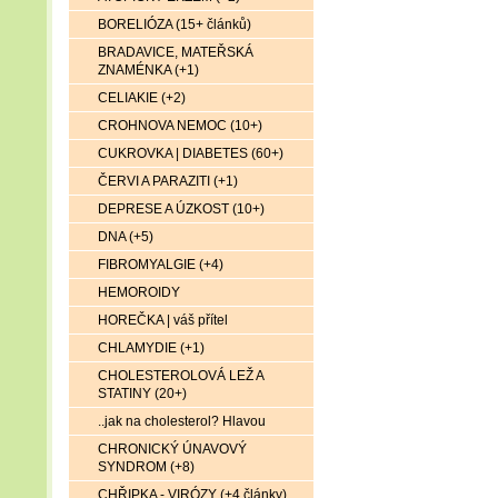
BORELIÓZA (15+ článků)
BRADAVICE, MATEŘSKÁ
ZNAMÉNKA (+1)
CELIAKIE (+2)
CROHNOVA NEMOC (10+)
CUKROVKA | DIABETES (60+)
ČERVI A PARAZITI (+1)
DEPRESE A ÚZKOST (10+)
DNA (+5)
FIBROMYALGIE (+4)
HEMOROIDY
HOREČKA | váš přítel
CHLAMYDIE (+1)
CHOLESTEROLOVÁ LEŽ A
STATINY (20+)
..jak na cholesterol? Hlavou
CHRONICKÝ ÚNAVOVÝ
SYNDROM (+8)
CHŘIPKA - VIRÓZY (+4 články)