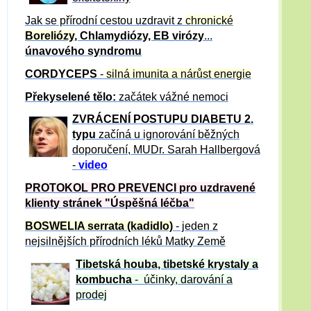
Jak se přírodní cestou uzdravit z
chronické
Boreliózy
, Chlamydiózy, EB virózy
...
únavového syndromu
CORDYCEPS
-
silná imunita a nárůst energie
Překyselené tělo:
začátek vážné nemoci
ZVRÁCE
NÍ POSTUPU DIABETU 2.
typu
začíná u ignorování běžných
doporučení, MUDr. Sarah Hallbergová
-
video
PROTOKOL PRO PREVENCI pro uzdravené
klienty
stránek "Úspěšná léčba"
BOSWELIA serrata (kadidlo)
- jeden z
nejsilnějších přírodních léků Matky Země
Tibetská houba, tibetské
krystaly
a
kombucha
- účinky, darování a
prodej