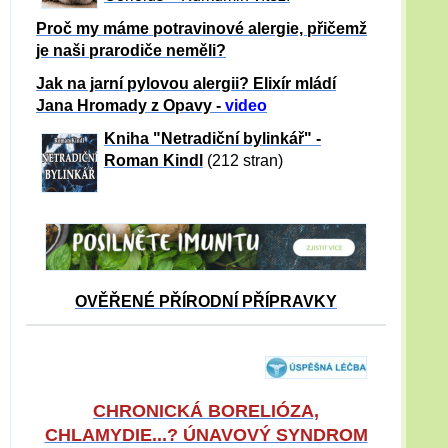
Proč my máme potravinové alergie, přičemž
je naši prarodiče neměli?
Jak na jarní pylovou alergii? Elixír mládí
Jana Hromady z Opavy -
video
Kniha "Netradiční bylinkář" -
Roman Kindl
(212 stran)
OVĚŘENÉ PŘÍRODNÍ PŘÍPRAVKY
CHRONICKÁ BORELIÓZA,
CHLAMYDIE...? ÚNAVOVÝ SYNDROM