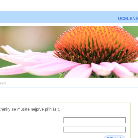
UCELENÉ
ášení
tránky se musíte nejprve přihlásit.