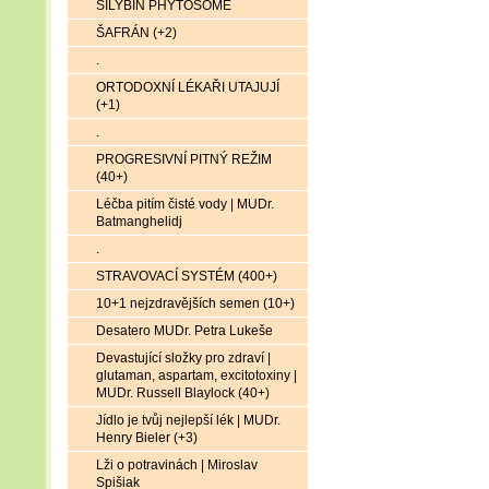
SILYBIN PHYTOSOME
ŠAFRÁN (+2)
.
ORTODOXNÍ LÉKAŘI UTAJUJÍ
(+1)
.
PROGRESIVNÍ PITNÝ REŽIM
(40+)
Léčba pitím čisté vody | MUDr.
Batmanghelidj
.
STRAVOVACÍ SYSTÉM (400+)
10+1 nejzdravějších semen (10+)
Desatero MUDr. Petra Lukeše
Devastující složky pro zdraví |
glutaman, aspartam, excitotoxiny |
MUDr. Russell Blaylock (40+)
Jídlo je tvůj nejlepší lék | MUDr.
Henry Bieler (+3)
Lži o potravinách | Miroslav
Spišiak