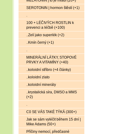
MELATONIN | to je mládí (20+)
SEROTONIN | hormon štěstí (+1)
.
100 + LÉČIVÝCH ROSTLIN k
prevenci a léčbě (+100)
..Zelí jako superlék (+2)
..Kmín černý (+1)
.
MINERÁLNÍ LÁTKY, STOPOVÉ
PRVKY A VITAMÍNY (+40)
..koloidní stříbro (+4 články)
..koloidní zlato
..koloidní minerály
..krystalická síra, DMSO a MMS
(+2)
.
C0 SE VÁS TAKÉ TÝKÁ (300+)
Jak se sám vyléčit během 15 dní |
Mike Adams (50+)
Příčiny nemocí, předčasné