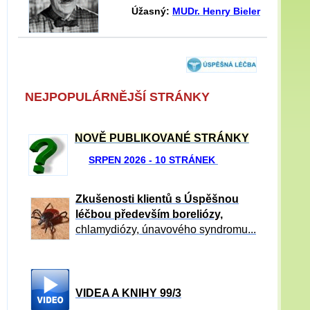
Úžasný:
MUDr. Henry Bieler
NEJPOPULÁRNĚJŠÍ STRÁNKY
NOVĚ PUBLIKOVANÉ STRÁNKY
SRPEN 2026 - 10 STRÁNEK
Zkušenosti klientů s Úspěšnou
léčbou především boreliózy,
chlamydiózy, únavového syndromu...
VIDEA A KNIHY 99/3