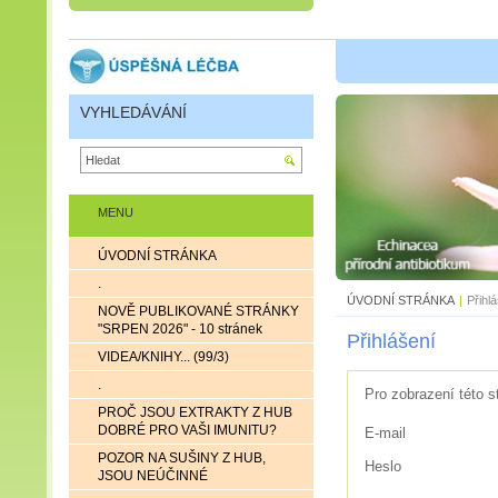
VYHLEDÁVÁNÍ
MENU
ÚVODNÍ STRÁNKA
.
ÚVODNÍ STRÁNKA
|
Přihl
NOVĚ PUBLIKOVANÉ STRÁNKY
"SRPEN 2026" - 10 stránek
Přihlášení
VIDEA/KNIHY... (99/3)
.
Pro zobrazení této s
PROČ JSOU EXTRAKTY Z HUB
DOBRÉ PRO VAŠI IMUNITU?
E-mail
POZOR NA SUŠINY Z HUB,
Heslo
JSOU NEÚČINNÉ