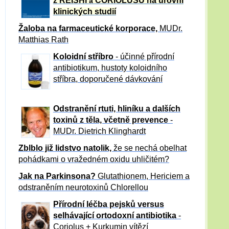
z REISHI
CORIOLUSU
na úrovni
a
klinických studií
Žaloba
na farmaceutické korporace,
MUDr.
Matthias Rath
Koloidní stříbro
- účinné přírodní
antibiotikum,
hustoty koloidního
stříbra, doporučené dávkování
Odstranění rtuti, hliníku a dalších
toxinů z těla, včetně p
revence
-
MUDr. Dietrich Klinghardt
Zblblo již lidstvo natolik,
že se nechá obelhat
pohádkami o vražedném oxidu uhličitém?
Jak na Parkinsona?
Glutathionem, Hericiem a
odstraněním neurotoxinů Chlorellou
Přírodní léčba pejsků versus
selhávající ortodoxní antibiotika
-
Coriolus + Kurkumin vítězí