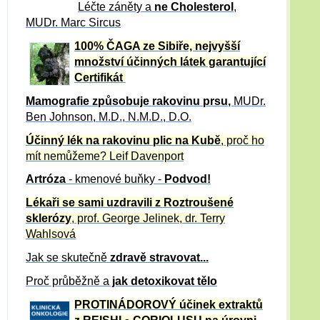
Léčte záněty a
ne Cholesterol
,
MUDr. Marc Sircus
100% ČAGA ze Sibiře, nejvyšší
množství účinných látek garantující
Certifikát
Mamografie způsobuje rakovinu prsu
,
MUDr.
Ben Johnson, M.D., N.M.D., D.O.
Účinný
lék na
rakovinu plic na Kubě
, proč ho
mít nemůžeme?
Leif Davenport
Artróza
- kmenové buňky -
Podvod!
Lékaři se sami uzdravili z Roztroušené
sklerózy
, prof. George Jelinek, dr. Terry
Wahlsová
Jak se skutečně
zdravě
stravovat...
Proč průběžně a
jak detoxikovat tělo
PROTINÁDOROVÝ účinek extraktů