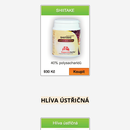
HLÍVA ÚSTŘIČNÁ