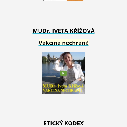
MUDr. IVETA
KŘÍŽOVÁ
Vakcína nechrání!
ETICKÝ KODEX