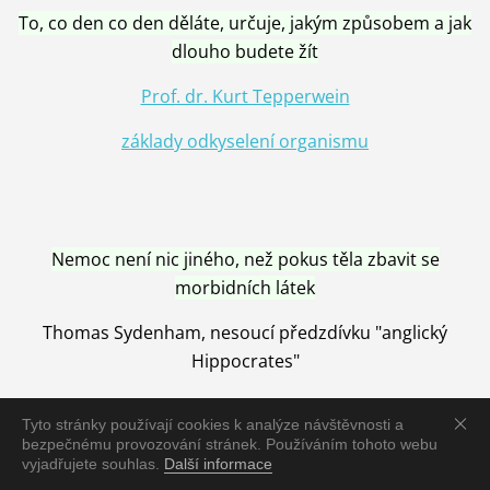
To, co den co den děláte, určuje, jakým způsobem a jak
dlouho budete žít
Prof. dr. Kurt Tepperwein
základy odkyselení organismu
Nemoc není nic jiného, než pokus těla zbavit se
morbidních látek
Thomas Sydenham, nesoucí předzdívku "anglický
Hippocrates"
Tyto stránky používají cookies k analýze návštěvnosti a
bezpečnému provozování stránek. Používáním tohoto webu
vyjadřujete souhlas.
Další informace
Nemoc je vyléčena jen pomocí Přírody, neutralizací a