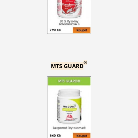
®
MTS GUARD