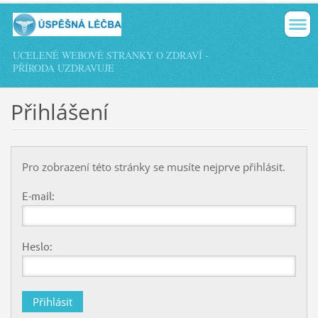
UCELENÉ WEBOVÉ STRÁNKY O ZDRAVÍ -
PŘÍRODA UZDRAVUJE
Přihlášení
Pro zobrazení této stránky se musíte nejprve přihlásit.
E-mail:
Heslo: