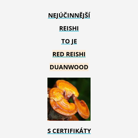
NEJÚČINNĚJŠÍ
REISHI
TO JE
RED REIS
HI
DUANWOOD
S CERTIFIKÁTY