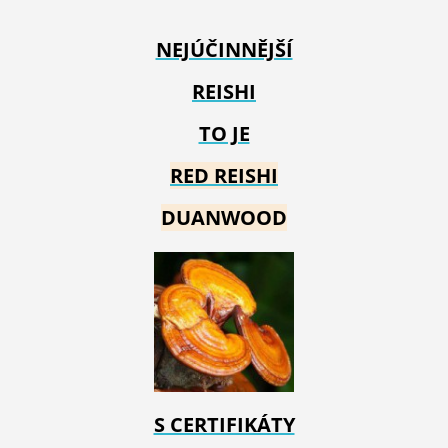
NEJÚČINNĚJŠÍ
REISHI
TO JE
RED REIS
HI
DUANWOOD
S CERTIFIKÁTY