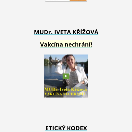
MUDr. IVETA
KŘÍŽOVÁ
Vakcína nechrání!
ETICKÝ KODEX