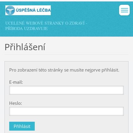
UCELENÉ WEBOVÉ STRÁNKY O ZDRAVÍ -
PŘÍRODA UZDRAVUJE
Přihlášení
Pro zobrazení této stránky se musíte nejprve přihlásit.
E-mail:
Heslo: