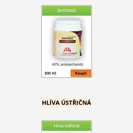
HLÍVA ÚSTŘIČNÁ