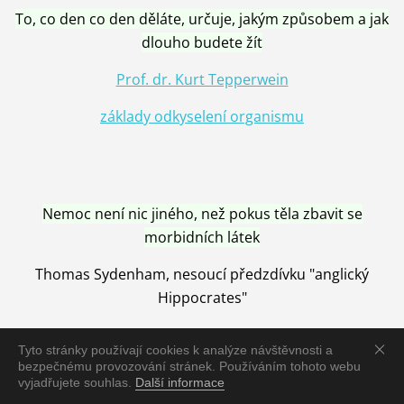
To, co den co den děláte, určuje, jakým způsobem a jak
dlouho budete žít
Prof. dr. Kurt Tepperwein
základy odkyselení organismu
Nemoc není nic jiného, než pokus těla zbavit se
morbidních látek
Thomas Sydenham, nesoucí předzdívku "anglický
Hippocrates"
Tyto stránky používají cookies k analýze návštěvnosti a
bezpečnému provozování stránek. Používáním tohoto webu
vyjadřujete souhlas.
Další informace
Nemoc je vyléčena jen pomocí Přírody, neutralizací a