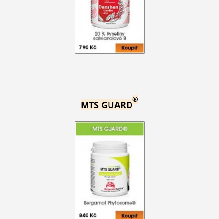
®
MTS GUARD