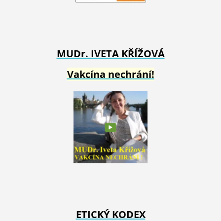
MUDr. IVETA
KŘÍŽOVÁ
Vakcína nechrání!
ETICKÝ KODEX