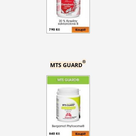
®
MTS GUARD