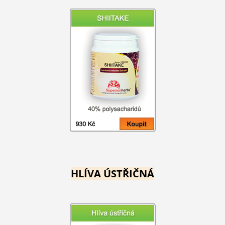
HLÍVA ÚSTŘIČNÁ