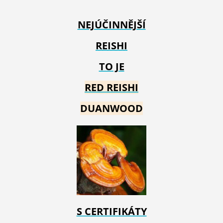
NEJÚČINNĚJŠÍ
REISHI
TO JE
RED REIS
HI
DUANWOOD
S CERTIFIKÁTY