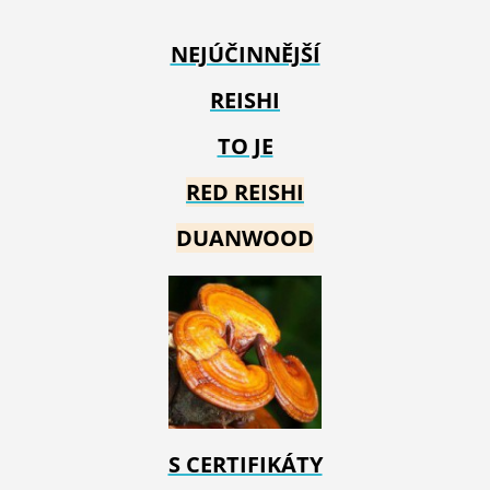
NEJÚČINNĚJŠÍ
REISHI
TO JE
RED REIS
HI
DUANWOOD
S CERTIFIKÁTY