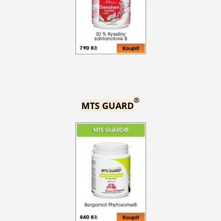
®
MTS GUARD