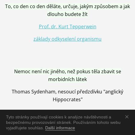
To, co den co den děláte, určuje, jakým způsobem a jak
dlouho budete žít
Prof. dr. Kurt Tepperwein
základy odkyselení organismu
Nemoc není nic jiného, než pokus těla zbavit se
morbidních látek
Thomas Sydenham, nesoucí předzdívku "anglický
Hippocrates"
Tyto stránky používají cookies k analýze návštěvnosti a
bezpečnému provozování stránek. Používáním tohoto webu
vyjadřujete souhlas.
Další informace
Nemoc je vyléčena jen pomocí Přírody, neutralizací a