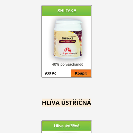
HLÍVA ÚSTŘIČNÁ