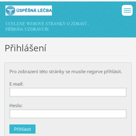
UCELENÉ WEBOVÉ STRÁNKY O ZDRAVÍ -
PŘÍRODA UZDRAVUJE
Přihlášení
Pro zobrazení této stránky se musíte nejprve přihlásit.
E-mail:
Heslo: