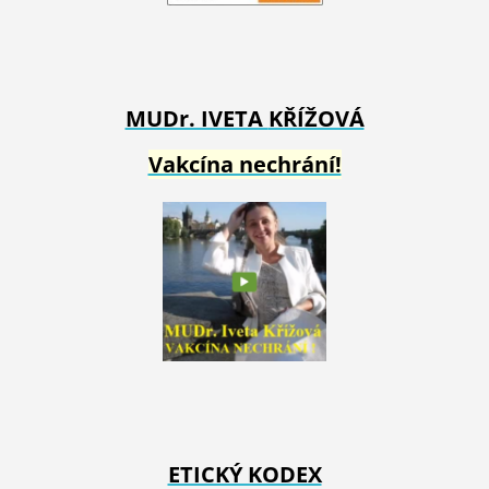
MUDr. IVETA
KŘÍŽOVÁ
Vakcína nechrání!
ETICKÝ KODEX