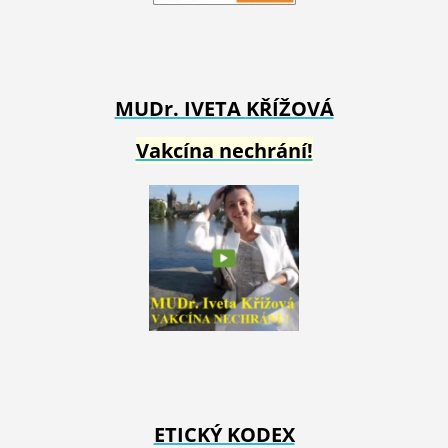
MUDr. IVETA
KŘÍŽOVÁ
Vakcína nechrání!
ETICKÝ KODEX