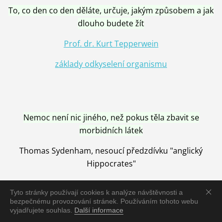
To, co den co den děláte, určuje, jakým způsobem a jak
dlouho budete žít
Prof. dr. Kurt Tepperwein
základy odkyselení organismu
Nemoc není nic jiného, než pokus těla zbavit se
morbidních látek
Thomas Sydenham, nesoucí předzdívku "anglický
Hippocrates"
Tyto stránky používají cookies k analýze návštěvnosti a
bezpečnému provozování stránek. Používáním tohoto webu
vyjadřujete souhlas.
Další informace
Nemoc je vyléčena jen pomocí Přírody, neutralizací a