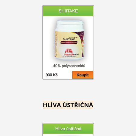
HLÍVA ÚSTŘIČNÁ