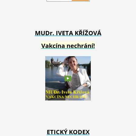
MUDr. IVETA
KŘÍŽOVÁ
Vakcína nechrání!
ETICKÝ KODEX