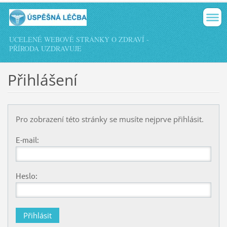
UCELENÉ WEBOVÉ STRÁNKY O ZDRAVÍ -
PŘÍRODA UZDRAVUJE
Přihlášení
Pro zobrazení této stránky se musíte nejprve přihlásit.
E-mail:
Heslo: