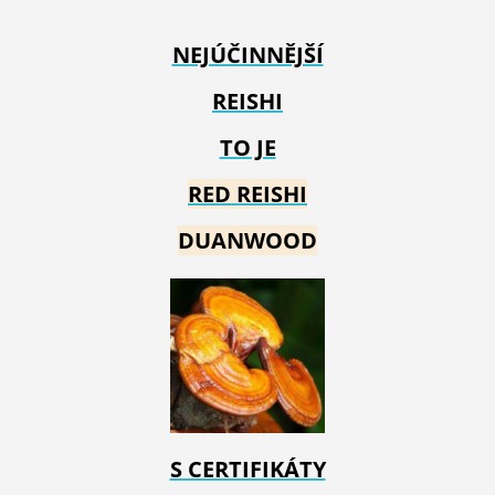
NEJÚČINNĚJŠÍ
REISHI
TO JE
RED REIS
HI
DUANWOOD
S CERTIFIKÁTY