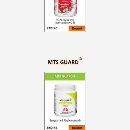
®
MTS GUARD