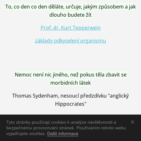
To, co den co den děláte, určuje, jakým způsobem a jak
dlouho budete žít
Prof. dr. Kurt Tepperwein
základy odkyselení organismu
Nemoc není nic jiného, než pokus těla zbavit se
morbidních látek
Thomas Sydenham, nesoucí předzdívku "anglický
Hippocrates"
Tyto stránky používají cookies k analýze návštěvnosti a
bezpečnému provozování stránek. Používáním tohoto webu
vyjadřujete souhlas.
Další informace
Nemoc je vyléčena jen pomocí Přírody, neutralizací a