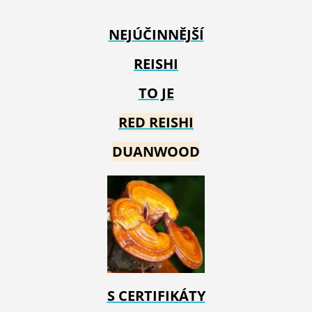
NEJÚČINNĚJŠÍ
REISHI
TO JE
RED REIS
HI
DUANWOOD
S CERTIFIKÁTY