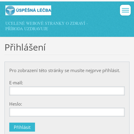
UCELENÉ WEBOVÉ STRÁNKY O ZDRAVÍ -
PŘÍRODA UZDRAVUJE
Přihlášení
Pro zobrazení této stránky se musíte nejprve přihlásit.
E-mail:
Heslo: