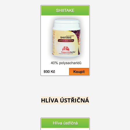
HLÍVA ÚSTŘIČNÁ