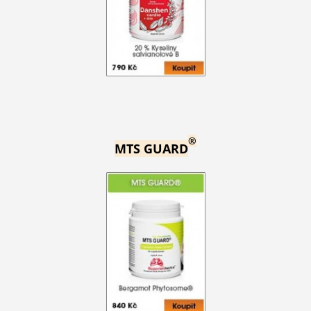
®
MTS GUARD