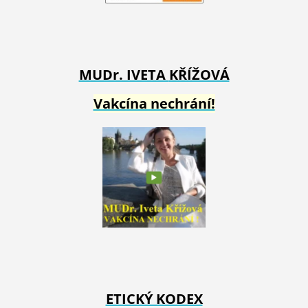
MUDr. IVETA
KŘÍŽOVÁ
Vakcína nechrání!
ETICKÝ KODEX