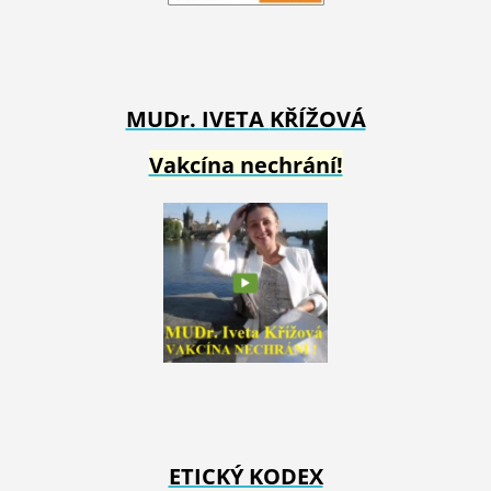
MUDr. IVETA
KŘÍŽOVÁ
Vakcína nechrání!
ETICKÝ KODEX