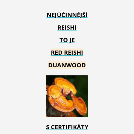
NEJÚČINNĚJŠÍ
REISHI
TO JE
RED REIS
HI
DUANWOOD
S CERTIFIKÁTY