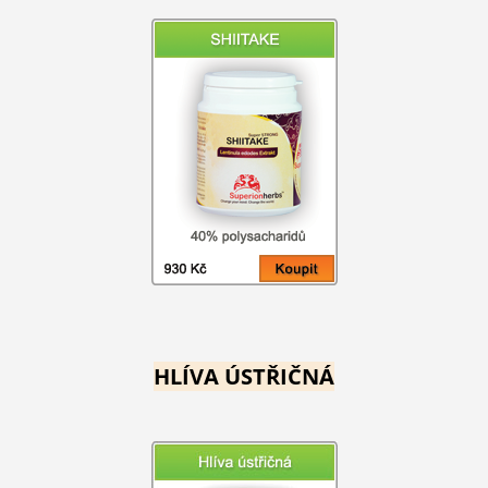
HLÍVA ÚSTŘIČNÁ