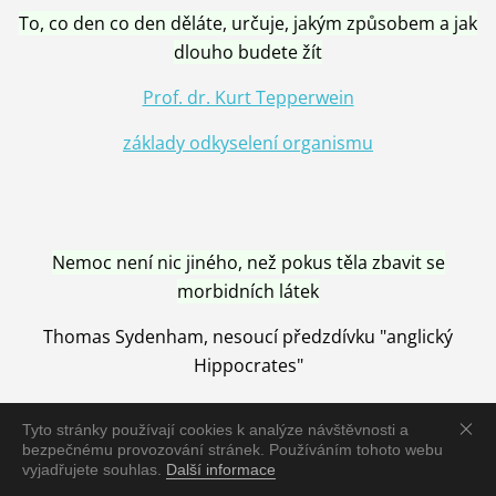
To, co den co den děláte, určuje, jakým způsobem a jak
dlouho budete žít
Prof. dr. Kurt Tepperwein
základy odkyselení organismu
Nemoc není nic jiného, než pokus těla zbavit se
morbidních látek
Thomas Sydenham, nesoucí předzdívku "anglický
Hippocrates"
Tyto stránky používají cookies k analýze návštěvnosti a
bezpečnému provozování stránek. Používáním tohoto webu
vyjadřujete souhlas.
Další informace
Nemoc je vyléčena jen pomocí Přírody, neutralizací a