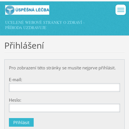
UCELENÉ WEBOVÉ STRÁNKY O ZDRAVÍ -
PŘÍRODA UZDRAVUJE
Přihlášení
Pro zobrazení této stránky se musíte nejprve přihlásit.
E-mail:
Heslo: