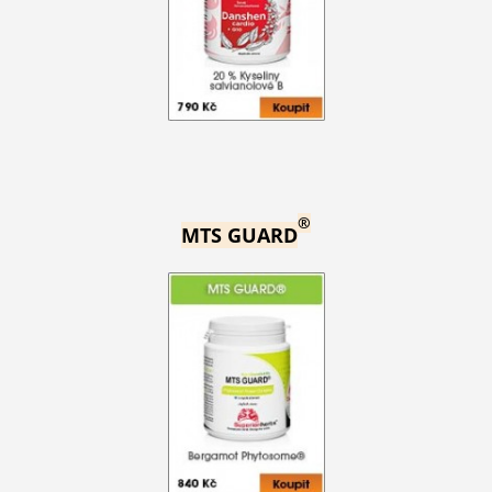
®
MTS GUARD